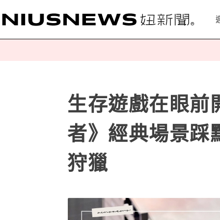
生存遊戲在眼前
者》經典場景踩
狩獵