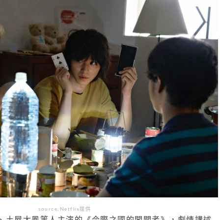
source:Netflix提供
、土屋太鳳等人主演的《今際之國的闖關者》，劇情講述