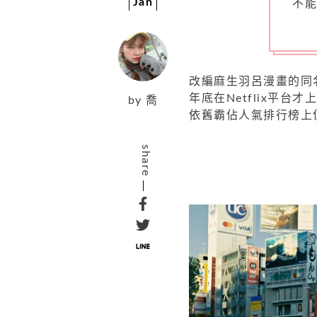
Jan
不
改編麻生羽呂漫畫的同
年底在Netflix平
by
喬
依舊霸佔人氣排行榜上
share