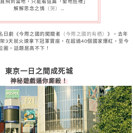
能直飛到當地，只能看這篇「聖地巡禮」
解解思念之情
（哭）
…
名日劇《今際之國的闖關者
（今際之國的有栖）
》，去年
台才上架3天就火速拿下冠軍寶座，在超過40個國家爆紅，至今
位圈，話題居高不下！
東京一日之間成死城
神秘遊戲逼你廝殺！