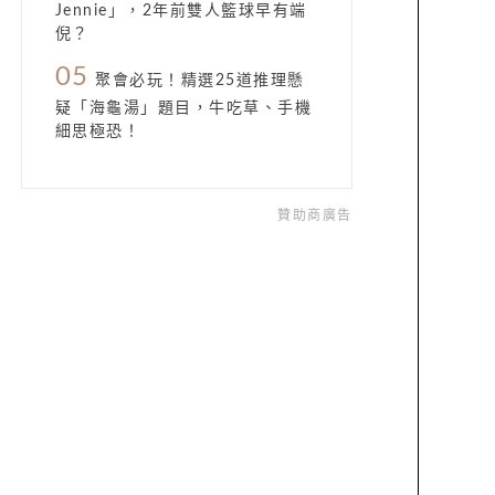
Jennie」，2年前雙人籃球早有端
倪？
05
聚會必玩！精選25道推理懸
疑「海龜湯」題目，牛吃草、手機
細思極恐！
贊助商廣告