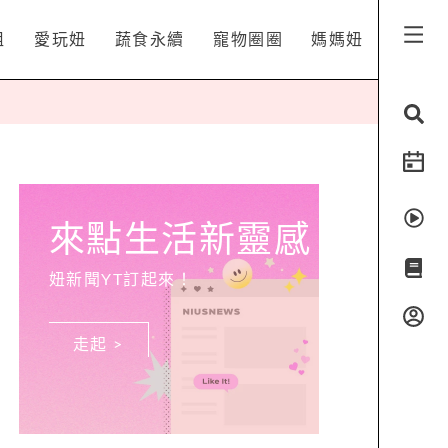
姐
愛玩妞
蔬食永續
寵物圈圈
媽媽妞
來點生活新靈感
妞新聞YT訂起來！
走起 >