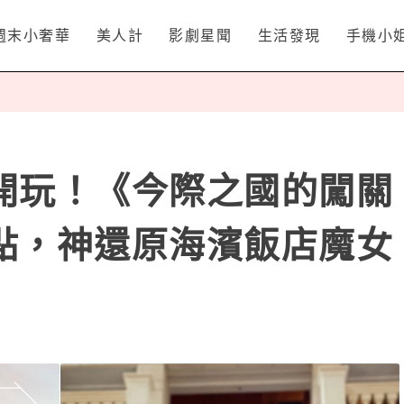
週末小奢華
美人計
影劇星聞
生活發現
手機小
開玩！《今際之國的闖關
點，神還原海濱飯店魔女