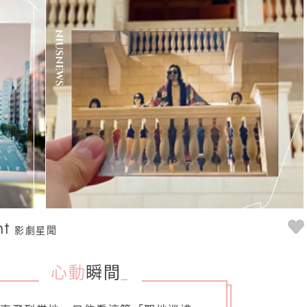
nt
影劇星聞
心動
瞬間
_