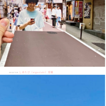
source:
しあたび（eigaxtabi）授權