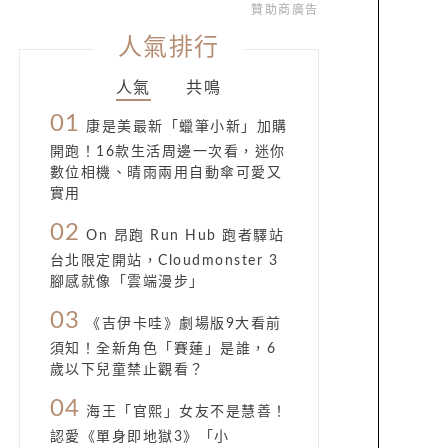
贊助商廣告
人氣排行
人氣
共鳴
01
康是美最新「蠟筆小新」加購
開跑！16款生活周邊一次看，迷你
數位相機、晴雨兩用自動傘可愛又
實用
02
On 昂跑 Run Hub 跑者驛站
台北限定開站，Cloudmonster 3
腳感就像「雲端漫步」
03
《吉伊卡哇》劇場版9大看前
須知！全新角色「賽蓮」是誰，6
歲以下兒童禁止觀看？
04
海王「官熙」女友不是慧善！
認愛《單身即地獄3》「小