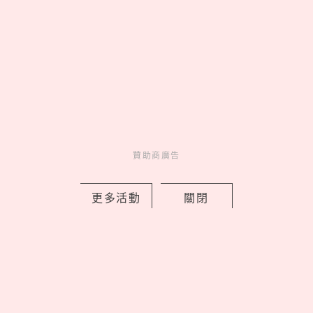
Bifesta抗痘卸妝棉一張解決夏季油光爆
痘，意外清爽只要189元！
by 妞編輯
Charming
美人計
1 days ago
贊助商廣告
更多活動
關閉
松山文創園區「2026夏日松一下」活動
延長，捷克、釜山樂團接力開唱嗨翻夏
夜！