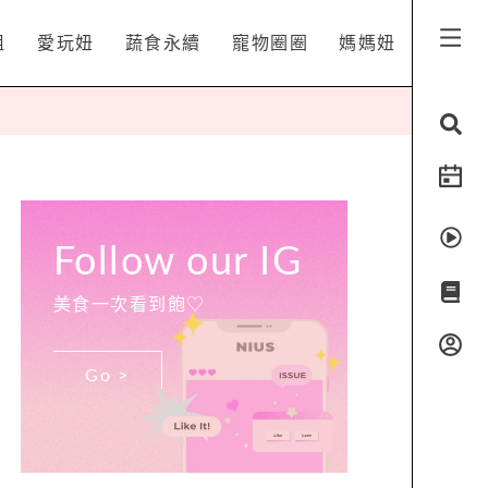
姐
愛玩妞
蔬食永續
寵物圈圈
媽媽妞
Follow our IG
美食一次看到飽♡
Go >