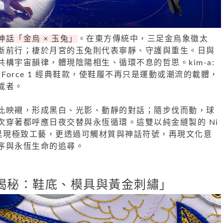
話「金烏 × 玉兔」
。在東方傳統中，三足金烏象徵太
斷前行；棲於月宮的玉兔則代表寧靜、守護與重生。日與
構宇宙韻律，體現陰陽相生、循環不息的哲思。kim-a:
ir Force 1 經典鞋款，使鞋履不再只是運動或潮流的載體，
載者。
此映襯，形成黑白、光影、動靜的對話；隨步伐而動，球
次穿著都呼應日夜交替與永恆循環。這雙以純金縫製的 Ni
 1，不僅呈現極致工藝，更透過可觸材質與神話符號，再現文化意
序與永恆生命的追尋。
揭秘：鞋底、模具與黃金刺繡」