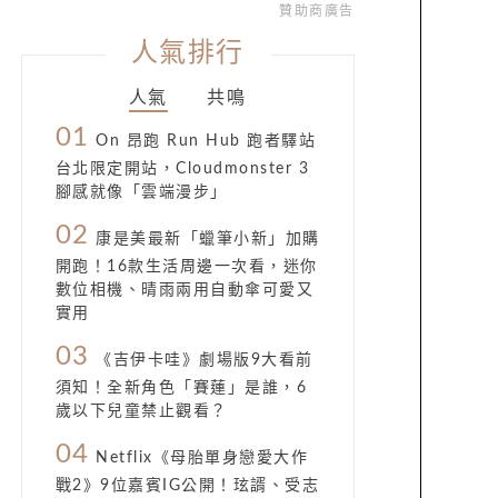
贊助商廣告
人氣排行
人氣
共鳴
01
On 昂跑 Run Hub 跑者驛站
台北限定開站，Cloudmonster 3
腳感就像「雲端漫步」
02
康是美最新「蠟筆小新」加購
開跑！16款生活周邊一次看，迷你
數位相機、晴雨兩用自動傘可愛又
實用
03
《吉伊卡哇》劇場版9大看前
須知！全新角色「賽蓮」是誰，6
歲以下兒童禁止觀看？
04
Netflix《母胎單身戀愛大作
戰2》9位嘉賓IG公開！玹諝、受志