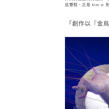
這雙鞋，正是 kim-a: 
「創作以『金烏