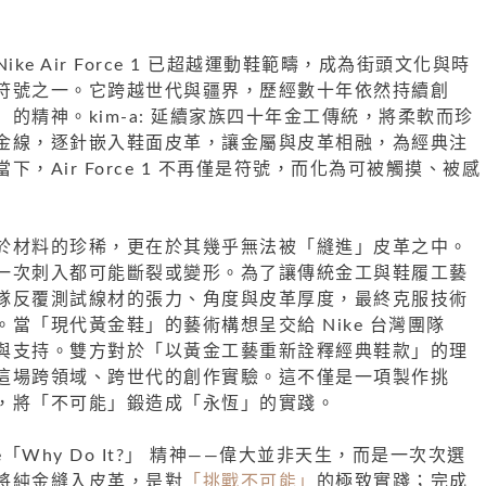
Nike Air Force 1 已超越運動鞋範疇，成為街頭文化與時
符號之一。它跨越世代與疆界，歷經數十年依然持續創
的精神。kim-a: 延續家族四十年金工傳統，將柔軟而珍
金線，逐針嵌入鞋面皮革，讓金屬與皮革相融，為經典注
，Air Force 1 不再僅是符號，而化為可被觸摸、被感
於材料的珍稀，更在於其幾乎無法被「縫進」皮革之中。
一次刺入都可能斷裂或變形。為了讓傳統金工與鞋履工藝
隊反覆測試線材的張力、角度與皮革厚度，最終克服技術
當「現代黃金鞋」的藝術構想呈交給 Nike 台灣團隊
與支持。雙方對於「以黃金工藝重新詮釋經典鞋款」的理
這場跨領域、跨世代的創作實驗。這不僅是一項製作挑
，將「不可能」鍛造成「永恆」的實踐。
e「Why Do It?」 精神——偉大並非天生，而是一次次選
將純金縫入皮革，是對
「挑戰不可能」
的極致實踐；完成