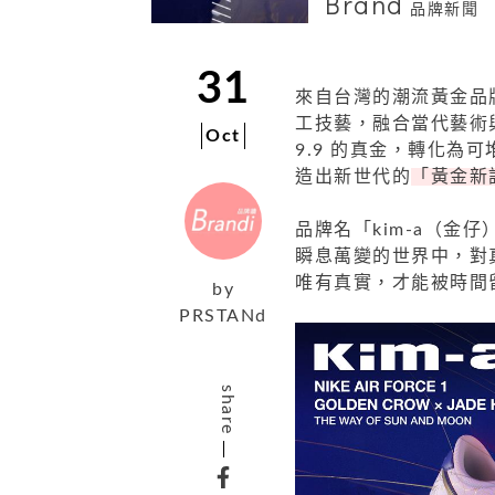
Brand
品牌新聞
31
來自台灣的潮流黃金品牌 
工技藝，融合當代藝術
Oct
9.9 的真金，轉化
造出新世代的
「黃金新
品牌名「kim-a（金
瞬息萬變的世界中，對真實
唯有真實，才能被時間
by
PRSTANd
share