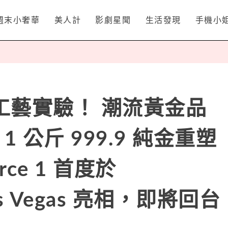
週末小奢華
美人計
影劇星聞
生活發現
手機小
工藝實驗！ 潮流黃金品
過 1 公斤 999.9 純金重塑
orce 1 首度於
Las Vegas 亮相，即將回台