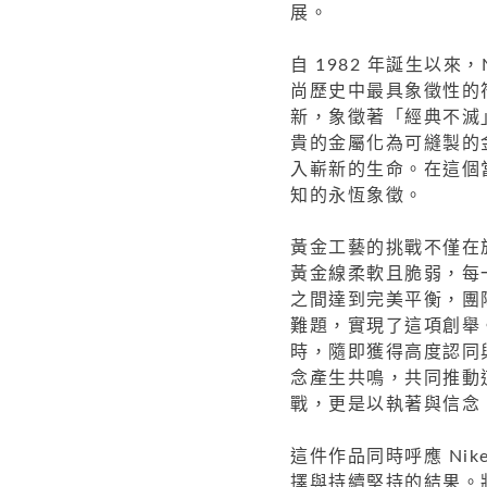
展。
自 1982 年誕生以來，
尚歷史中最具象徵性的
新，象徵著「經典不滅」
貴的金屬化為可縫製的
入嶄新的生命。在這個當下
知的永恆象徵。
黃金工藝的挑戰不僅在
黃金線柔軟且脆弱，每
之間達到完美平衡，團
難題，實現了這項創舉。
時，隨即獲得高度認同
念產生共鳴，共同推動
戰，更是以執著與信念
這件作品同時呼應 Nik
擇與持續堅持的結果。