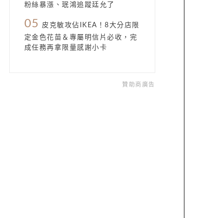
粉絲暴漲、珉鴻追蹤廷允了
05
皮克敏攻佔IKEA！8大分店限
定金色花苗＆專屬明信片必收，完
成任務再拿限量感謝小卡
贊助商廣告