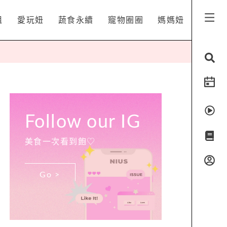
姐
愛玩妞
蔬食永續
寵物圈圈
媽媽妞
Follow our IG
美食一次看到飽♡
Go >