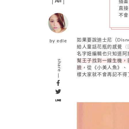
Jul
插畫
直接
不會
如果要說迪士尼（Dis
by
edie
給人童話花瓶的感覺
（
名字妞編輯也只知道阿
幫王子找到一線生機，就
share
臉
，從《小美人魚》、
樣大家就不會再記不得