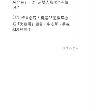
Jennie」，2年前雙人籃球早有端
倪？
05
聚會必玩！精選25道推理懸
疑「海龜湯」題目，牛吃草、手機
細思極恐！
贊助商廣告