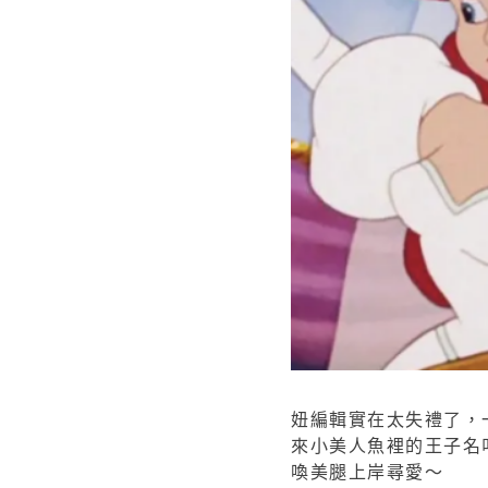
妞編輯實在太失禮了，
來小美人魚裡的王子名叫艾
喚美腿上岸尋愛～