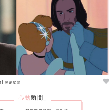
nt
影劇星聞
心動
瞬間
_