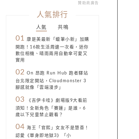
贊助商廣告
人氣排行
人氣
共鳴
01
康是美最新「蠟筆小新」加購
開跑！16款生活周邊一次看，迷你
數位相機、晴雨兩用自動傘可愛又
實用
02
On 昂跑 Run Hub 跑者驛站
台北限定開站，Cloudmonster 3
腳感就像「雲端漫步」
03
《吉伊卡哇》劇場版9大看前
須知！全新角色「賽蓮」是誰，6
歲以下兒童禁止觀看？
04
海王「官熙」女友不是慧善！
認愛《單身即地獄3》「小