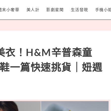
週末小奢華
美人計
影劇星聞
生活發現
手機小
美衣！H&M辛普森童
B鞋一篇快速挑貨｜妞週