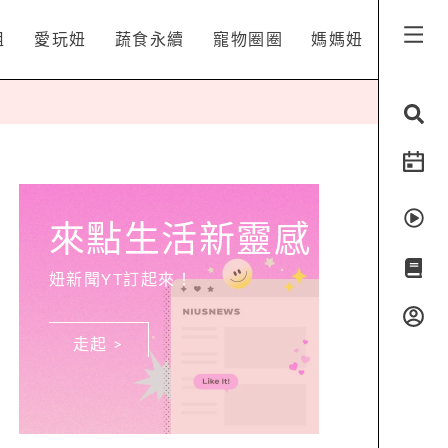
姐
愛玩妞
蔬食永續
寵物圈圈
媽媽妞
來點生活新靈感
妞新聞YT訂起來！
走起 >