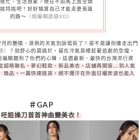
作很忙、生活很累？現在不如馬上放空煩
大挑特挑吧！好好犒賞自己才能走更長遠
的路～
（妞編輯語錄XD）
7月的艷陽、濕熱的天氣別說逛街了！是不是讓你連走出門
頭）
？就舒心的莫過於，留在冷氣房裡趁著追劇的空擋，
妞編輯聽到了你們的心聲，這週最新、最快的台灣流行資
從超萌聯名、夢幻鞋款、新品美衣、店舖再開張….到人氣
」逸品，一篇快速挑貨，絕不爆汗在外面日曬奔波也能入
＃GAP
呸姐操刀首首神曲變美衣！