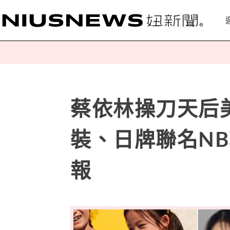
蔡依林操刀天后
裝、日牌聯名N
報