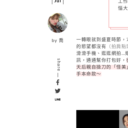
Jul
工
惱
一轉眼就到盛夏時節，
by
喬
的慾望都沒有
（拍肩點
滑滑手機、逛逛網拍…
訊，通通幫你打包好，
share
天后親自操刀的「怪美
手本命款～