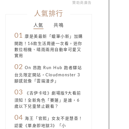
贊助商廣告
人氣排行
人氣
共鳴
01
康是美最新「蠟筆小新」加購
開跑！16款生活周邊一次看，迷你
數位相機、晴雨兩用自動傘可愛又
實用
02
On 昂跑 Run Hub 跑者驛站
台北限定開站，Cloudmonster 3
腳感就像「雲端漫步」
03
《吉伊卡哇》劇場版9大看前
須知！全新角色「賽蓮」是誰，6
歲以下兒童禁止觀看？
04
海王「官熙」女友不是慧善！
認愛《單身即地獄3》「小