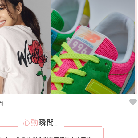
計
心動
瞬間
_