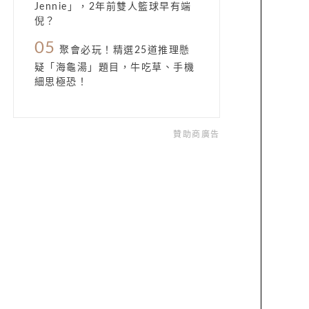
Jennie」，2年前雙人籃球早有端
倪？
05
聚會必玩！精選25道推理懸
疑「海龜湯」題目，牛吃草、手機
細思極恐！
贊助商廣告