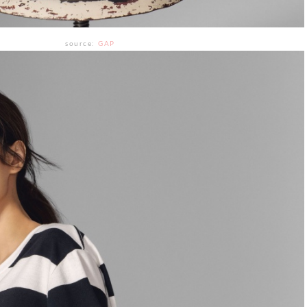
source:
GAP