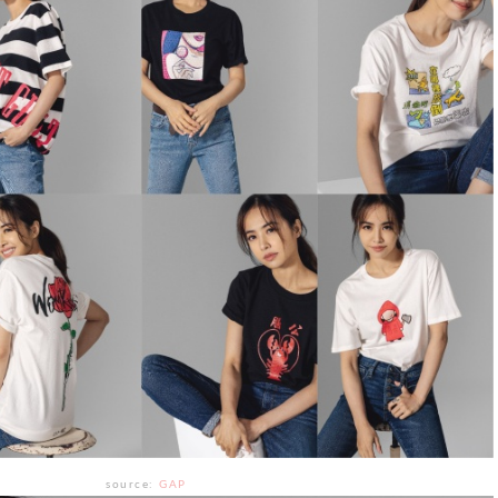
source:
GAP