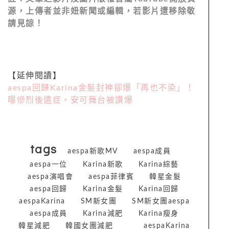
源，上傳者並非妞新聞或編輯，若影片遭移除敬
請見諒！
【延伸閱讀】
aespa回歸Karina金髮封神卻爆「再也不染」！
曝慘烈後遺症，安可舞台被讚爆
tags
aespa新歌MV
aespa成員
aespa一位
Karina新歌
Karina綜藝
aespa演唱會
aespa菲律賓
韓星金髮
aespa回歸
Karina金髮
Karina回歸
aespaKarina
SM新女團
SM新女團aespa
aespa成員
Karina減肥
Karina瘦身
韓星減肥
韓國女團減肥
aespaKarina