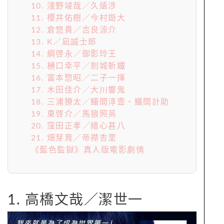
10. 淺野竣哉／久遠涉
11. 櫻井佑樹／今村遊大
12. 倉悠貴／吉良涼介
13. K／凪誠士郎
14. 綱啓永／御影玲王
15. 樋口幸平／劍城斬鐵
16. 富本惣昭／二子一揮
17. 木田佳介／大川響鬼
18. 三浦獠太／鱷間淳壹、鱷間計助
19. 東啓介／馬狼照英
20. 窪田正孝／繪心甚八
21. 畑芽育／帝襟杏里
《藍色監獄》真人版電影劇情
1. 高橋文哉／潔世一