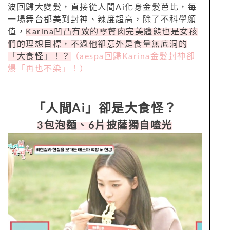
波回歸大變髮，直接從人間Ai化身金髮芭比，每
一場舞台都美到封神、辣度超高，除了不科學顏
值，
Karina凹凸有致的零贅肉完美體態也是女孩
們的理想目標，不過他卻意外是食量無底洞的
「大食怪」！？
（aespa回歸Karina金髮封神卻
爆「再也不染」！）
「人間Ai」卻是大食怪？
3包泡麵、6片披薩獨自嗑光