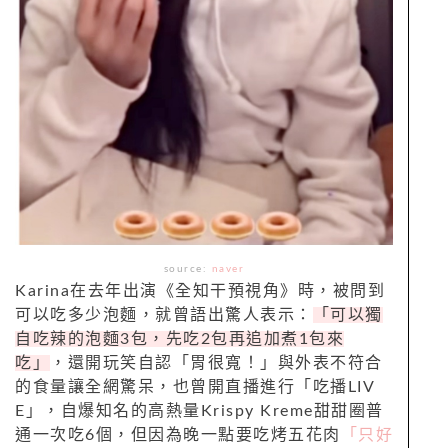
source:
naver
Karina在去年出演《全知干預視角》時，被問到
可以吃多少泡麵，就曾語出驚人表示：
「可以獨
自吃辣的泡麵3包，先吃2包再追加煮1包來
吃」
，還開玩笑自認「胃很寬！」與外表不符合
的食量讓全網驚呆，也曾開直播進行「吃播LIV
E」，自爆知名的高熱量Krispy Kreme甜甜圈普
通一次吃6個，但因為晚一點要吃烤五花肉
「只好