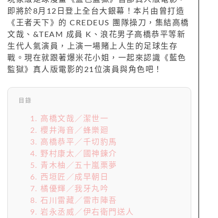
即將於8月12日登上全台大銀幕！本片由曾打造
《王者天下》的 CREDEUS 團隊操刀，集結高橋
文哉、&TEAM 成員 K、浪花男子高橋恭平等新
生代人氣演員，上演一場賭上人生的足球生存
戰。現在就跟著爆米花小姐，一起來認識《藍色
監獄》真人版電影的21位演員與角色吧！
目錄
1. 高橋文哉／潔世一
2. 櫻井海音／蜂樂廻
3. 高橋恭平／千切豹馬
4. 野村康太／國神鍊介
5. 青木柚／五十嵐栗夢
6. 西垣匠／成早朝日
7. 橘優輝／我牙丸吟
8. 石川雷藏／雷市陣吾
9. 岩永丞威／伊右衛門送人