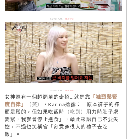
source:
naver
source:
naver
女神還有一個超簡單的奇招…就是靠
「褲頭鬆緊
度自律」
（笑）
，Karina透露：「原本褲子的褲
頭是鬆的，但如果吃飯時
（吃到）
用力時肚子處
變緊，我就會停止進食」，藉此來讓自己不要失
控，不過也笑稱會「刻意穿很大的褲子去吃
飯」。