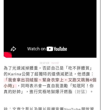
source:
naver
為了光速減掉體重，否認自己是「吃不胖體質」
的Karina公開了超獨特的還債減肥法，他透露：
「我會拿出羽絨服、緊身衣穿上，又跑又跳舞4個
小時」
，同時表示會一直自我激勵「知珉阿！你
真的好帥」，進行究極地獄爆汗燃脂
（好猛）
。
註：文章之影片及圖片版權皆屬
YouTube
開放資