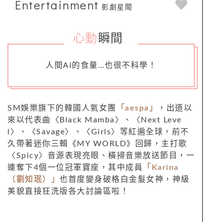
Entertainment
影劇星聞
心動
瞬間
_
人間Ai的食量…也很不科學！
SM娛樂旗下的韓國人氣女團
「aespa」
，出道以
來以代表曲〈Black Mamba〉、〈Next Leve
l〉、〈Savage〉、〈Girls〉等紅遍全球，前不
久帶著迷你三輯《MY WORLD》回歸，主打歌
〈Spicy〉音源表現亮眼、橫掃音樂放送節目，一
連奪下4個一位冠軍寶座，其中成員
「Karina
（劉知珉）」
也首度變身破格白金髮女神，神級
美貌直接狂洗版各大討論區啦！