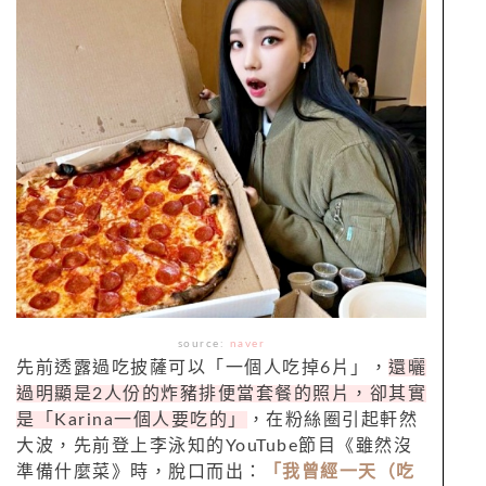
source:
naver
先前透露過吃披薩可以「一個人吃掉6片」，
還曬
過明顯是2人份的炸豬排便當套餐的照片，卻其實
是「Karina一個人要吃的」
，在粉絲圈引起軒然
大波，先前登上李泳知的YouTube節目《雖然沒
準備什麼菜》時，脫口而出：
「我曾經一天（吃