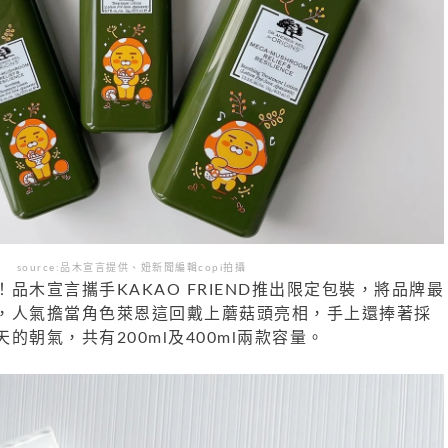
source:品木宣言提供、妞新聞編輯copi拍攝
品木宣言攜手KAKAO FRIEND推出限定包裝，將品牌最
，人氣擔當角色萊恩這回戴上蘑菇頭亮相，手上還捧著採
的朝氣，共有200ml及400ml兩款容量。