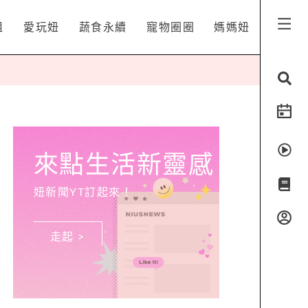
姐
愛玩妞
蔬食永續
寵物圈圈
媽媽妞
來點生活新靈感
妞新聞YT訂起來！
走起 >