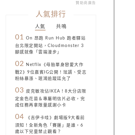
贊助商廣告
人氣排行
人氣
共鳴
01
On 昂跑 Run Hub 跑者驛站
台北限定開站，Cloudmonster 3
腳感就像「雲端漫步」
02
Netflix《母胎單身戀愛大作
戰2》9位嘉賓IG公開！玹諝、受志
粉絲暴漲、珉鴻追蹤廷允了
03
皮克敏攻佔IKEA！8大分店限
定金色花苗＆專屬明信片必收，完
成任務再拿限量感謝小卡
04
《吉伊卡哇》劇場版9大看前
須知！全新角色「賽蓮」是誰，6
歲以下兒童禁止觀看？