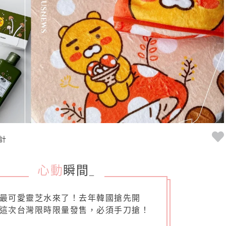
計
心動
瞬間
_
最可愛靈芝水來了！去年韓國搶先開
這次台灣限時限量發售，必須手刀搶！