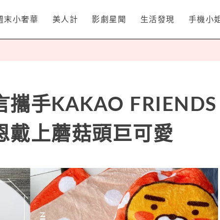
週末小奢華
美人計
影劇星聞
生活發現
手機小
手KAKAO FRIENDS
恩戴上蘑菇頭巨可愛