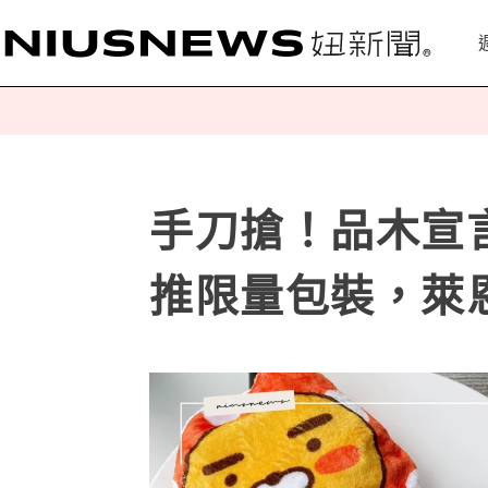
手刀搶！品木宣言攜
推限量包裝，萊