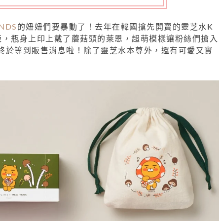
ENDS
的妞妞們要暴動了！去年在韓國搶先開賣的靈芝水K
S限定版，瓶身上印上戴了蘑菇頭的萊恩，超萌模樣讓粉絲們搶入
終於等到販售消息啦！除了靈芝水本尊外，還有可愛又實