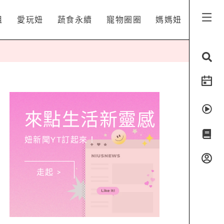
姐
愛玩妞
蔬食永續
寵物圈圈
媽媽妞
來點生活新靈感
妞新聞YT訂起來！
走起 >