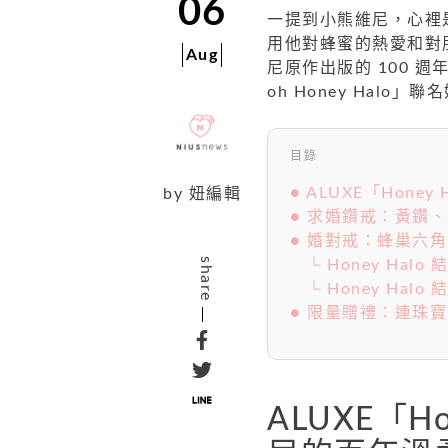
06
一提到小熊維尼，心裡
用他對蜂蜜的熱愛和對朋
Aug
尼原作出版的 100 週年，
oh Honey Hal
目錄
● ALUXE「Hon
by
妞編輯
● 求婚鑽戒：黃鑽
● 婚對戒：蜂巢六
share
└ Honey Ha
└ Honey Ha
● 限量贈禮：連珠
ALUXE「H