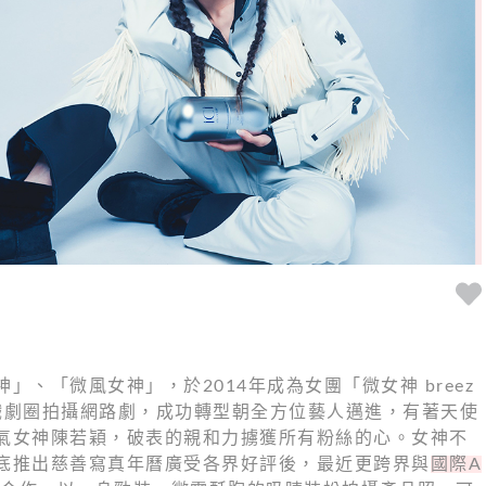
」、「微風女神」，於2014年成為女團「微女神 breez
戲劇圈拍攝網路劇，成功轉型朝全方位藝人邁進，有著天使
氣女神陳若穎，破表的親和力擄獲所有粉絲的心。女神不
底推出慈善寫真年曆廣受各界好評後，最近更跨界與
國際A