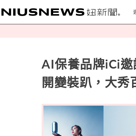
AI保養品牌iC
開變裝趴，大秀