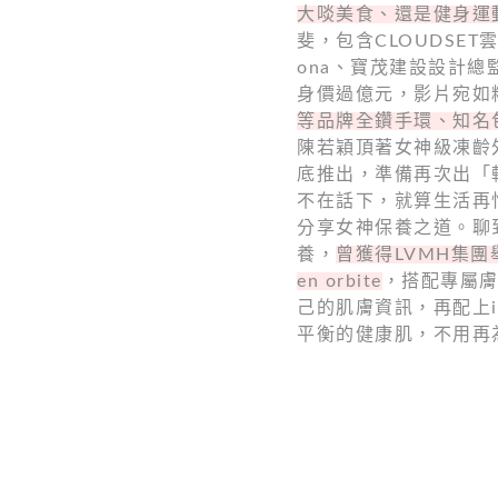
大啖美食、還是健身運
斐，包含CLOUDSET
ona、寶茂建設設計總
身價過億元，影片宛如
等品牌全鑽手環、知名
陳若穎頂著女神級凍齡
底推出，準備再次出「
不在話下，就算生活再
分享女神保養之道。聊
養，
曾獲得LVMH集團舉
en orbite
，搭配專屬膚
己的肌膚資訊，再配上i
平衡的健康肌，不用再