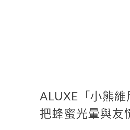
ALUXE「小熊
把蜂蜜光暈與友