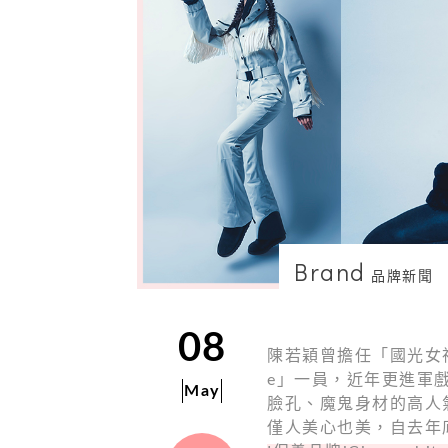
Brand
品牌新聞
08
陳若穎曾擔任「國光女神
e」一員，近年更進軍
May
臉孔、魔鬼身材的高人
僅人美心也美，自去年