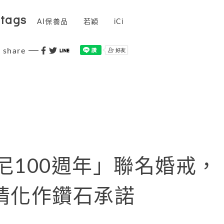
tags
AI保養品
若穎
iCi
share
維尼100週年」聯名婚戒，
情化作鑽石承諾