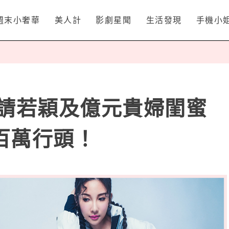
週末小奢華
美人計
影劇星聞
生活發現
手機小
i邀請若穎及億元貴婦閨蜜
百萬行頭！