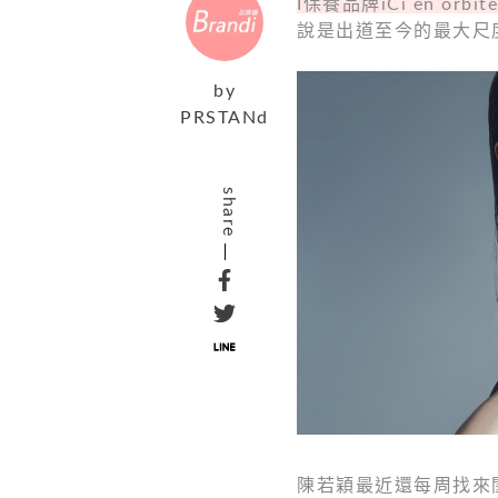
I保養品牌iCi en orbite
說是出道至今的最大尺
by
PRSTANd
share
陳若穎最近還每周找來