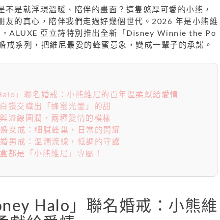
是不是就浮現溫暖、陪伴的畫面？這隻憨厚可愛的小熊，
友的真心，陪伴我們走過好幾個世代。2026 年是小熊維
ALUXE 亞立詩特別推出全新「Disney Winnie the Po
o」聯名婚戒系列，把維尼最愛的蜂蜜意象，變成一輩子的承諾。
ey Halo」聯名婚戒：小熊維尼的百年溫柔獻給愛情
、白鑽交織出「蜂蜜光暈」的甜
角與流線圓潤，兩種愛情的模樣
lo 結婚女戒：細膩蜂巢，日常的閃耀
lo 結婚男戒：溫潤流線，低調的守護
寶盒都是「小熊維尼」專屬！
oney Halo」聯名婚戒：小熊維