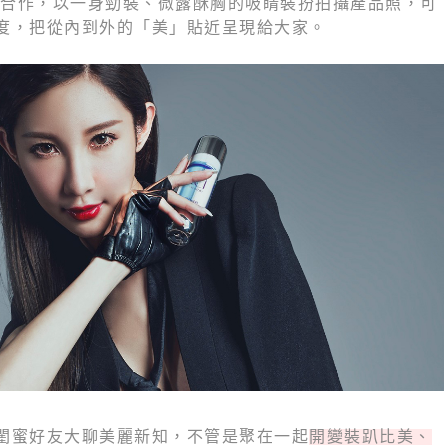
合作，以一身勁裝、微露酥胸的吸睛裝扮拍攝產品照，可
度，把從內到外的「美」貼近呈現給大家。
閨蜜好友大聊美麗新知，不管是聚在一起
開變裝趴比美、