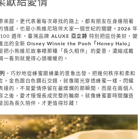
柔獻給愛情
帶來甜，更代表著每次尋找的路上，都有朋友在身邊陪著
的情感，也是小熊維尼陪伴大家一個世紀的關鍵。
2026
年
100 週年，臺灣品牌
ALUXE 亞立詩
特別把這份美好，變
推出的全新
Disney Winnie the Pooh「Honey Halo」
是把小熊維尼故事裡那種「長久相伴」的愛意，濃縮成戴
輯一看到就覺得心頭暖暖的。
系列
，巧妙地從蜂蜜跟蜂巢的意象出發，把幾何秩序和柔和
言。金色跟白色鑽石交錯，就像陽光穿透蜂蜜一樣，閃耀
表達的，不是愛情停留在最燦爛的那瞬間，而是在兩個人
容之後，愛才慢慢長成完整的輪廓。就像蜂蜜要時間釀造
是因為長久陪伴，才更值得珍藏！