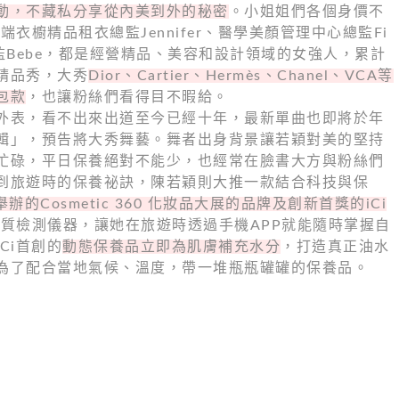
動，不藏私分享從內美到外的秘密
。小姐姐們各個身價不
雲端衣櫥精品租衣總監Jennifer、醫學美顏管理中心總監Fi
監Bebe，都是經營精品、美容和設計領域的女強人，累計
精品秀，大秀
Dior、Cartier、Hermès、Chanel、VCA等
包款
，也讓粉絲們看得目不暇給。
外表，看不出來出道至今已經十年，最新單曲也即將於年
輯」，預告將大秀舞藝。舞者出身背景讓若穎對美的堅持
忙碌，平日保養絕對不能少，也經常在臉書大方與粉絲們
到旅遊時的保養祕訣，陳若穎則大推一款結合科技與保
辦的Cosmetic 360 化妝品大展的品牌及創新首獎的iCi
質檢測儀器，讓她在旅遊時透過手機APP就能隨時掌握自
Ci首創的
動態保養品立即為肌膚補充水分
，打造真正油水
為了配合當地氣候、溫度，帶一堆瓶瓶罐罐的保養品。