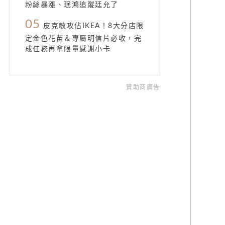
粉絲暴漲、珉鴻追蹤廷允了
05
皮克敏攻佔IKEA！8大分店限
定金色花苗＆專屬明信片必收，完
成任務再拿限量感謝小卡
贊助商廣告