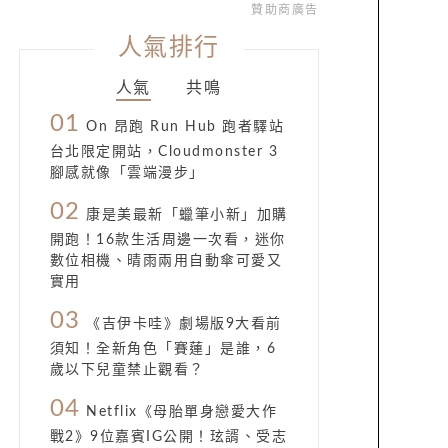
贊助商廣告
人氣排行
人氣
共鳴
01
On 昂跑 Run Hub 跑者驛站
台北限定開站，Cloudmonster 3
腳感就像「雲端漫步」
02
康是美最新「蠟筆小新」加購
開跑！16款生活周邊一次看，迷你
數位相機、晴雨兩用自動傘可愛又
實用
03
《吉伊卡哇》劇場版9大看前
須知！全新角色「賽蓮」是誰，6
歲以下兒童禁止觀看？
04
Netflix《母胎單身戀愛大作
戰2》9位嘉賓IG公開！玹諝、受志