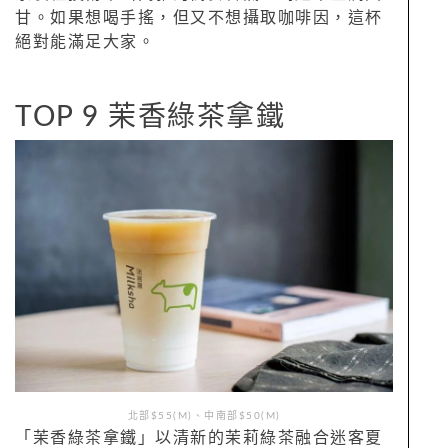
甘。如果想喝手搖，但又不想攝取咖啡因，這杯
絕對能滿足大家。
TOP 9 茉香綠茶拿鐵
北部$55(M)、中南部$50(M)
「茉香綠茶拿鐵」以清新的茉莉綠茶融合迷客夏