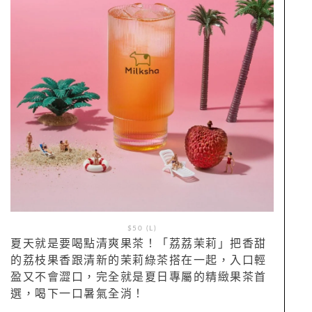
$50 (L)
夏天就是要喝點清爽果茶！「荔荔茉莉」把香甜
的荔枝果香跟清新的茉莉綠茶搭在一起，入口輕
盈又不會澀口，完全就是夏日專屬的精緻果茶首
選，喝下一口暑氣全消！