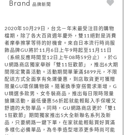
Brand
品牌新聞
2020年10月29日，台北－年末最受注目的購物
檔期，除了各大百貨週年慶外，雙11絕對是消費
者摩拳擦掌等待的好機會。來自日本流行時尚服
飾品牌GU將於11月6日上午9時起至11月11日
（系統反應時間至12日上午08時59分止），於G
U網路商店獨家舉辦「雙11狂歡節」，推出6大期
間限定驚喜活動。活動期間單筆滿$899元，不限
配送方式全面享有免運優惠，到店取貨更可獲贈
限量GU環保購物袋。隨著換季穿搭需求漸增，G
U精選多款男、女冬裝商品，推出每日限時限量
搶購活動，最低優惠56折起就能輕鬆入手保暖又
舒適的大勢單品。同時，GU網路商店更於「雙1
1狂歡節」期間獨家推出5大全新聯名系列及新
品，只要網路一鍵下單，在家就能輕鬆買好買滿
多樣化必備單品，為冬季造型增添更多時尚可能