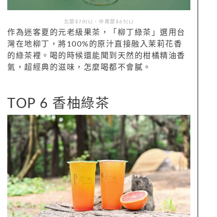
北部$70(L)、中南部$65(L)
作為迷客夏的元老級果茶，「柳丁綠茶」選用台
灣在地柳丁，將100%的原汁直接融入茉莉花香
的綠茶裡。喝的時候還能聞到天然的柑橘精油香
氣，超經典的滋味，怎麼喝都不會膩。
TOP 6 香柚綠茶