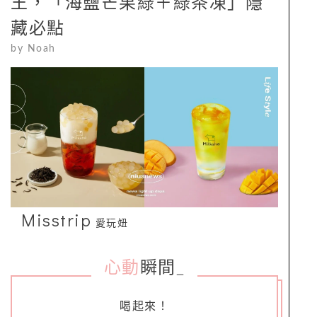
王，「海鹽芒果綠＋綠茶凍」隱
藏必點
by
Noah
Misstrip
愛玩妞
心動
瞬間
_
喝起來！