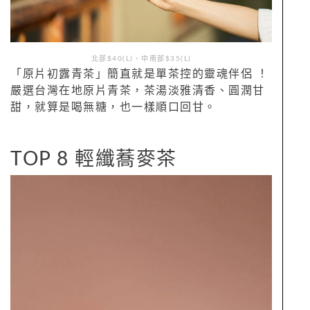
北部$40(L)、中南部$35(L)
「原片初露青茶」簡直就是單茶控的靈魂伴侶 ！
嚴選台灣在地原片青茶，茶湯淡雅清香、圓潤甘
甜，就算是喝無糖，也一樣順口回甘。
TOP 8 輕纖蕎麥茶