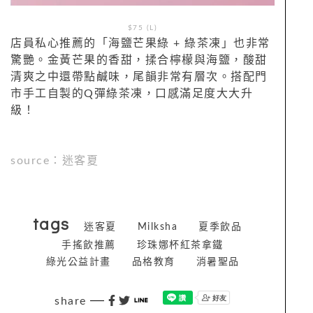
$75 (L)
店員私心推薦的「海鹽芒果綠 + 綠茶凍」也非常
驚艷。金黃芒果的香甜，揉合檸檬與海鹽，酸甜
清爽之中還帶點鹹味，尾韻非常有層次。搭配門
市手工自製的Q彈綠茶凍，口感滿足度大大升
級！
source：迷客夏
tags
迷客夏
Milksha
夏季飲品
手搖飲推薦
珍珠娜杯紅茶拿鐵
綠光公益計畫
品格教育
消暑聖品
share