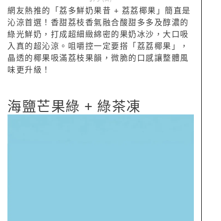
$75 (M)
網友熱推的「荔多鮮奶果昔 + 荔荔椰果」簡直是
沁涼首選！香甜荔枝香氣融合酸甜多多及醇濃的
綠光鮮奶，打成超細緻綿密的果奶冰沙，大口吸
入真的超沁涼。咀嚼控一定要搭「荔荔椰果」，
晶透的椰果吸滿荔枝果韻，微脆的口感讓整體風
味更升級！
海鹽芒果綠 + 綠茶凍