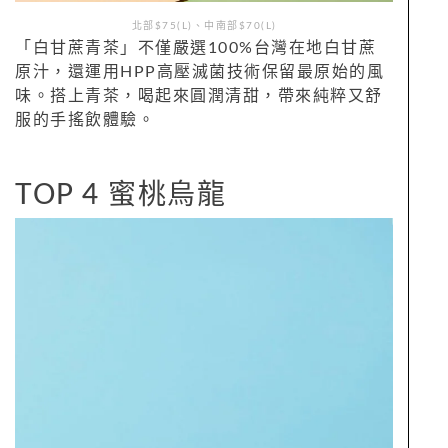
北部$75(L)、中南部$70(L)
「白甘蔗青茶」不僅嚴選100%台灣在地白甘蔗
原汁，還運用HPP高壓滅菌技術保留最原始的風
味。搭上青茶，喝起來圓潤清甜，帶來純粹又舒
服的手搖飲體驗。
TOP 4 蜜桃烏龍