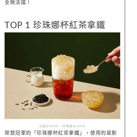
全無法擋！
TOP 1 珍珠娜杯紅茶拿鐵
北部$70(M)、中南部$65(M)
榮登冠軍的「珍珠娜杯紅茶拿鐵」，使用的是斯