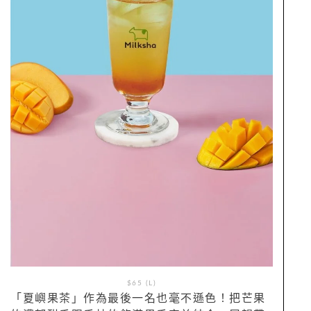
$65 (L)
「夏嶼果茶」作為最後一名也毫不遜色！把芒果