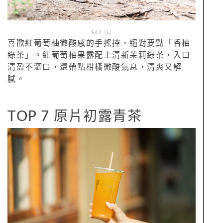
$60 (L)
喜歡紅葡萄柚微酸感的手搖控，絕對要點「香柚
綠茶」。紅葡萄柚果露配上清新茉莉綠茶，入口
清盈不澀口，還帶點柑橘微酸氣息，清爽又解
膩。
TOP 7 原片初露青茶