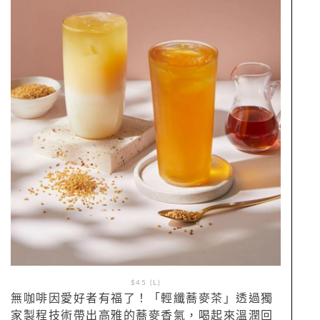
$45 (L)
無咖啡因愛好者有福了！「輕纖蕎麥茶」透過獨
家製程技術帶出高雅的蕎麥香氣，喝起來溫潤回