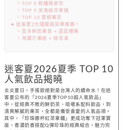
└ TOP 8 輕纖蕎麥茶
└ TOP 9 茉香綠茶拿鐵
└ TOP 10 夏嶼果茶
● 迷客夏2大隱藏版菜單推薦！
└ 荔多鮮奶果昔 + 荔荔椰果
└ 海鹽芒果綠 + 綠茶凍
迷客夏2026夏季 TOP 10
人氣飲品揭曉
炎炎夏日，手搖飲絕對是台灣人的續命水！在迷
客夏公布的「2026夏季TOP10超人氣飲品」
中，從經典不敗的鮮奶茶、咀嚼系配料飲品，到
清爽解膩的果茶，全都是備受喜愛的人氣品項。
其中，「珍珠娜杯紅茶拿鐵」更成功奪下冠軍寶
座，香濃奶香搭配Q彈珍珠的經典組合，魅力完