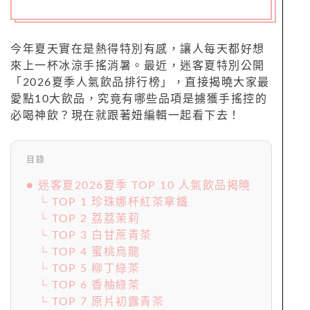
今年夏天實在是熱得特別有感，讓人每天都好想
來上一杯冰涼手搖消暑。最近，迷客夏特別公開
「2026夏季人氣飲品排行榜」，直接揭曉大家最
愛點10大飲品，究竟有哪些品項是擄獲手搖控的
必喝神飲？現在就跟著妞編輯一起看下去！
目錄
● 迷客夏2026夏季 TOP 10 人氣飲品揭曉
└ TOP 1 珍珠娜杯紅茶拿鐵
└ TOP 2 荔荔茉莉
└ TOP 3 白甘蔗青茶
└ TOP 4 蜜桃烏龍
└ TOP 5 柳丁綠茶
└ TOP 6 香柚綠茶
└ TOP 7 原片初露青茶