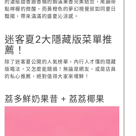
的濃郁甜香跟香柚的飽滿果香完美結合，尾韻帶
點檸檬的微酸，而黃橙色的夢幻視覺就如同夏日
豔陽，帶來滿滿的盛夏沁涼感。
迷客夏2大隱藏版菜單推
薦！
除了迷客夏公開的人氣榜單，內行人才懂的隱藏
版喝法，又怎麼能錯過！無論是網友，或是店員
的私心推薦，絕對值得大家來嚐鮮！
荔多鮮奶果昔 + 荔荔椰果