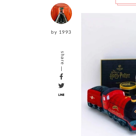
by
1993
share