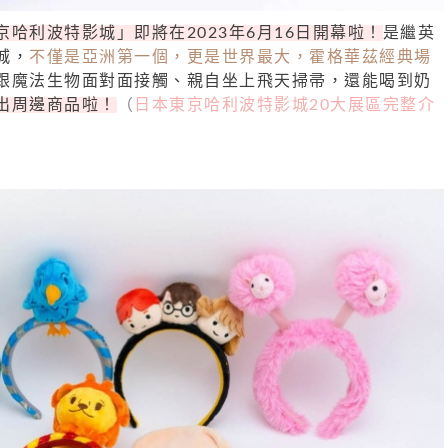
京哈利波特影城」即將在2023年6月16日開幕啦！
是繼英
城，
不僅是亞洲第一個，更是世界最大，霍格華茲經典場
跟魔法生物面對面接觸、親自坐上飛天掃帚，還能喝到奶
出周邊商品啦！
（
日本東京哈利波特影城20大展區完整介
）