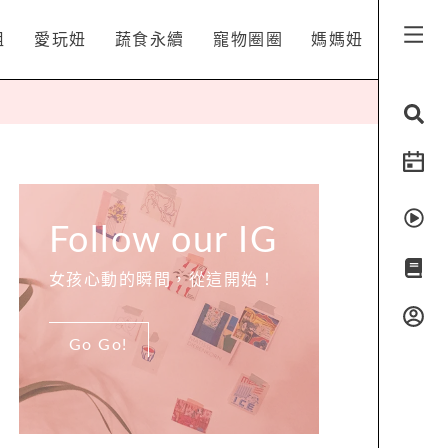
姐
愛玩妞
蔬食永續
寵物圈圈
媽媽妞
Follow our IG
女孩心動的瞬間，從這開始！
Go Go!