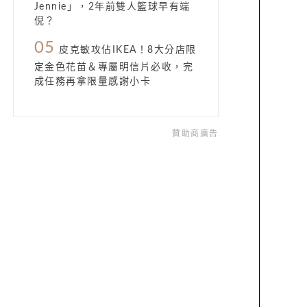
Jennie」，2年前雙人籃球早有端
倪？
05
皮克敏攻佔IKEA！8大分店限
定金色花苗＆專屬明信片必收，完
成任務再拿限量感謝小卡
贊助商廣告