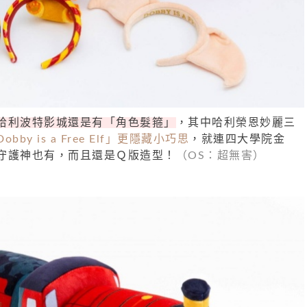
哈利波特影城還是有「角色髮箍」
，其中哈利榮恩妙麗三
bby is a Free Elf」更隱藏小巧思
，就連四大學院金
守護神也有，而且還是Ｑ版造型！
（OS：超無害）