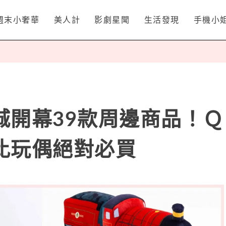
週末小奢華
美人計
影劇星聞
生活發現
手機小
城開幕39款周邊商品！Ｑ
比玩偶絕對必買