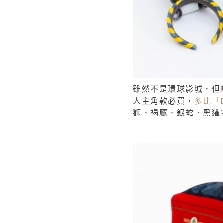
雖然不是環球影城，但
人主角款必買，
多比「Do
獅、褐鷹、銀蛇、黑獾