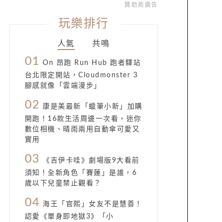
贊助商廣告
玩樂排行
人氣
共鳴
01
On 昂跑 Run Hub 跑者驛站
台北限定開站，Cloudmonster 3
腳感就像「雲端漫步」
02
康是美最新「蠟筆小新」加購
開跑！16款生活周邊一次看，迷你
數位相機、晴雨兩用自動傘可愛又
實用
03
《吉伊卡哇》劇場版9大看前
須知！全新角色「賽蓮」是誰，6
歲以下兒童禁止觀看？
04
海王「官熙」女友不是慧善！
認愛《單身即地獄3》「小