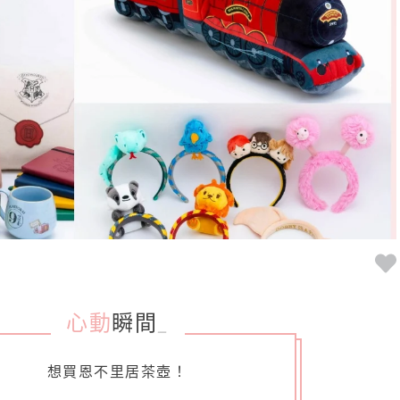
心動
瞬間
_
想買恩不里居茶壺！