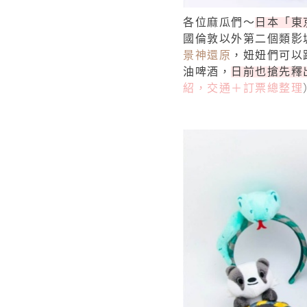
各位麻瓜們～
日本「東
國倫敦以外第二個類影
景神還原
，妞妞們可以
油啤酒，
日前也搶先釋
紹，交通＋訂票總整理