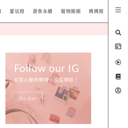
姐
愛玩妞
蔬食永續
寵物圈圈
媽媽妞
Follow our IG
女孩心動的瞬間，從這開始！
Go Go!