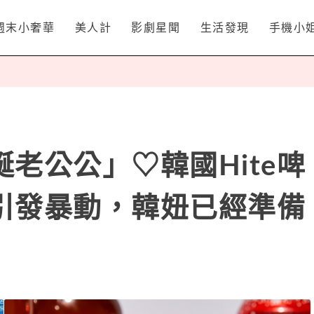
週末小奢華
美人計
影劇星聞
生活發現
手機小
老公公」♡韓國Hite啤
引發暴動，韓妞已經準備