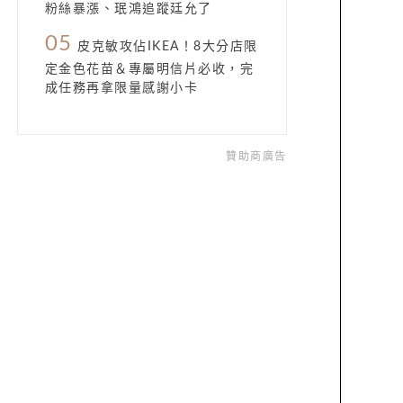
粉絲暴漲、珉鴻追蹤廷允了
05
皮克敏攻佔IKEA！8大分店限
定金色花苗＆專屬明信片必收，完
成任務再拿限量感謝小卡
贊助商廣告