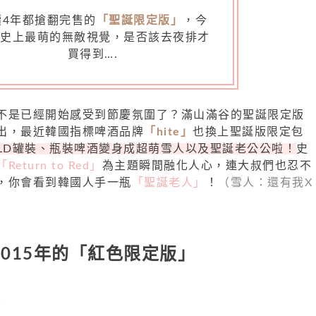
續4年都搶翻完售的
「聖誕限定版」
，今
這史上最萌的無敵視覺，是否該去夜排才
買得到….
不是已經開始感受到節慶氛圍了？滿山滿谷的聖誕限定版
出，最近韓國指標啤酒品牌
「hite」
也換上聖誕版限定包
COLD罐裝、瓶裝啤酒變身成超萌雪人以及聖誕老公公啦！
史
「Return to Red」
為主題瞬間融化人心，連大叔們也忍不
，你會看到韓國人手一瓶
「聖誕老人」
！
（雪人：還有我X
2015年的「紅色限定版」