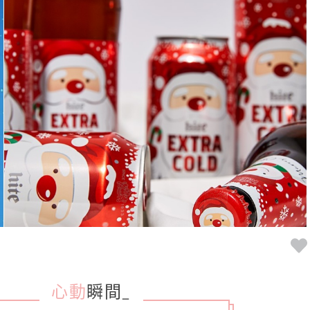
心動
瞬間
_