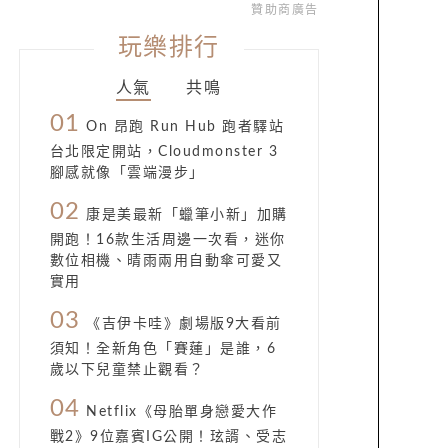
贊助商廣告
玩樂排行
人氣
共鳴
01
On 昂跑 Run Hub 跑者驛站
台北限定開站，Cloudmonster 3
腳感就像「雲端漫步」
02
康是美最新「蠟筆小新」加購
開跑！16款生活周邊一次看，迷你
數位相機、晴雨兩用自動傘可愛又
實用
03
《吉伊卡哇》劇場版9大看前
須知！全新角色「賽蓮」是誰，6
歲以下兒童禁止觀看？
04
Netflix《母胎單身戀愛大作
戰2》9位嘉賓IG公開！玹諝、受志