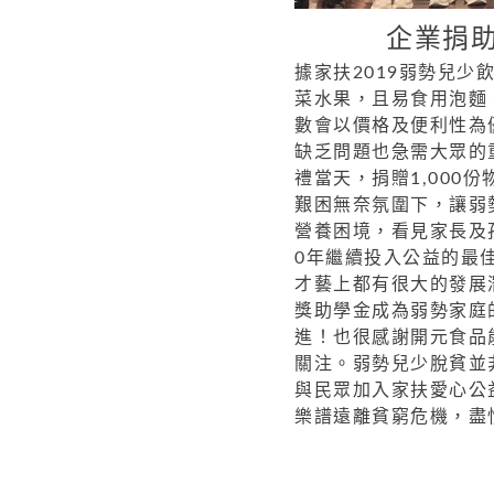
企業捐
據家扶2019弱勢兒
菜水果，且易食用泡麵
數會以價格及便利性為
缺乏問題也急需大眾的
禮當天，捐贈1,000
艱困無奈氛圍下，讓弱
營養困境，看見家長及
0年繼續投入公益的最
才藝上都有很大的發展
獎助學金成為弱勢家庭
進！也很感謝開元食品
關注。弱勢兒少脫貧並
與民眾加入家扶愛心公
樂譜遠離貧窮危機，盡