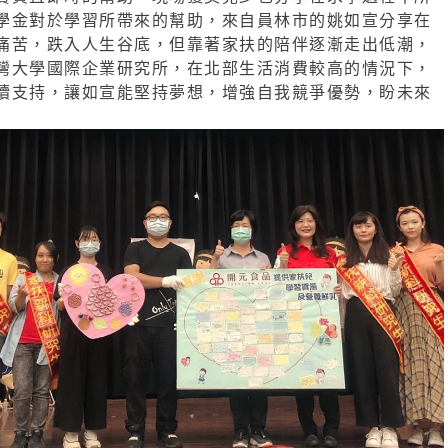
學金對於學習所帶來的幫助，來自員林市的姚如宣分享在
痛苦，跌入人生谷底，但靠著家扶的陪伴逐漸走出低潮，
灣大學國際企業研究所，在北部生活消費較高的情況下，
續支持，讓如宣能堅持夢想，增強自我競爭優勢，盼未來