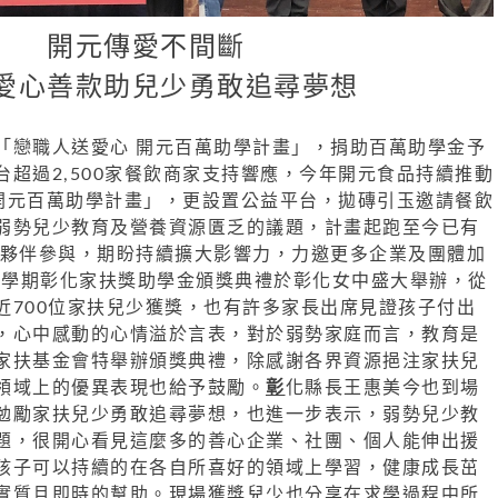
開元傳愛不間斷
愛心善款助兒少勇敢追尋夢想
「戀職人送愛心 開元百萬助學計畫」，捐助百萬助學金予
超過2,500家餐飲商家支持響應，今年開元食品持續推動
 開元百萬助學計畫」，更設置公益平台，拋磚引玉邀請餐飲
弱勢兒少教育及營養資源匱乏的議題，計畫起跑至今已有
公益夥伴參與，期盼持續擴大影響力，力邀更多企業及團體加
年上學期彰化家扶獎助學金頒獎典禮於彰化女中盛大舉辦，從
近700位家扶兒少獲獎，也有許多家長出席見證孩子付出
，心中感動的心情溢於言表，對於弱勢家庭而言，教育是
家扶基金會特舉辦頒獎典禮，除感謝各界資源挹注家扶兒
領域上的優異表現也給予鼓勵。
彰
化縣長王惠美今也到場
勉勵家扶兒少勇敢追尋夢想，也進一步表示，弱勢兒少教
題，很開心看見這麼多的善心企業、社團、個人能伸出援
孩子可以持續的在各自所喜好的領域上學習，健康成長茁
實質且即時的幫助。現場獲獎兒少也分享在求學過程中所