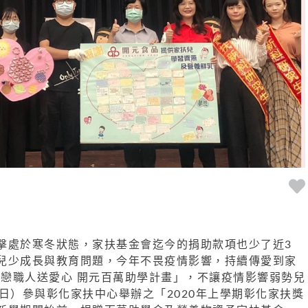
擊處於寒冬狀態，
家扶基金會迄今的捐助款項也少了近
3
兒少成長與教育問題，今年不畏疫情影響，
持續傳愛到家
0
戀職人送愛心 開元百萬助學計畫」，不讓疫情影響弱勢兒
日）參與彰化家扶中心舉辦之「
2020
年上學期彰化家扶獎