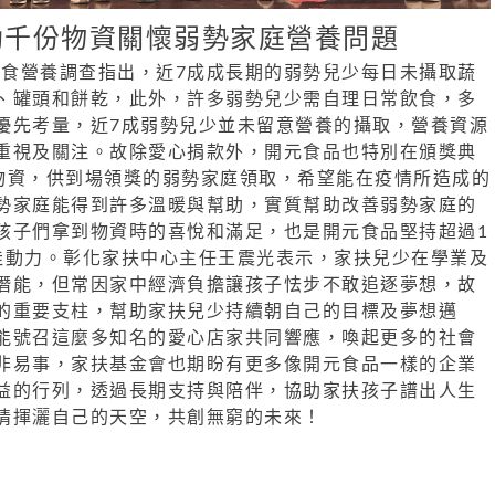
助千份物資關懷弱勢家庭營養問題
少飲食營養調查指出，近7成成長期的弱勢兒少每日未攝取蔬
、罐頭和餅乾，此外，許多弱勢兒少需自理日常飲食，多
優先考量，近7成弱勢兒少並未留意營養的攝取，營養資源
重視及關注。故除愛心捐款外，開元食品也特別在頒獎典
份物資，供到場領獎的弱勢家庭領取，希望能在疫情所造成的
勢家庭能得到許多溫暖與幫助，實質幫助改善弱勢家庭的
孩子們拿到物資時的喜悅和滿足，也是開元食品堅持超過1
佳動力。彰化家扶中心主任王震光表示，家扶兒少在學業及
潛能，但常因家中經濟負擔讓孩子怯步不敢追逐夢想，故
的重要支柱，幫助家扶兒少持續朝自己的目標及夢想邁
能號召這麼多知名的愛心店家共同響應，喚起更多的社會
非易事，家扶基金會也期盼有更多像開元食品一樣的企業
益的行列，透過長期支持與陪伴，協助家扶孩子譜出人生
情揮灑自己的天空，共創無窮的未來！