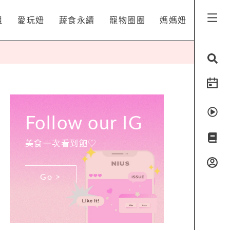
姐
愛玩妞
蔬食永續
寵物圈圈
媽媽妞
Follow our IG
美食一次看到飽♡
Go >