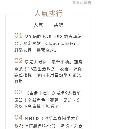
贊助商廣告
人氣排行
人氣
共鳴
01
On 昂跑 Run Hub 跑者驛站
台北限定開站，Cloudmonster 3
腳感就像「雲端漫步」
02
康是美最新「蠟筆小新」加購
開跑！16款生活周邊一次看，迷你
數位相機、晴雨兩用自動傘可愛又
實用
03
《吉伊卡哇》劇場版9大看前
須知！全新角色「賽蓮」是誰，6
歲以下兒童禁止觀看？
04
Netflix《母胎單身戀愛大作
戰2》9位嘉賓IG公開！玹諝、受志