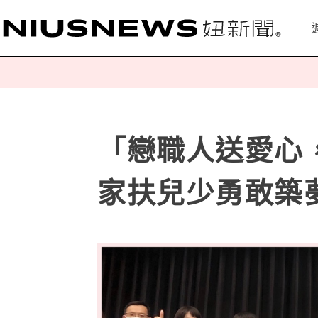
「戀職人送愛心
家扶兒少勇敢築