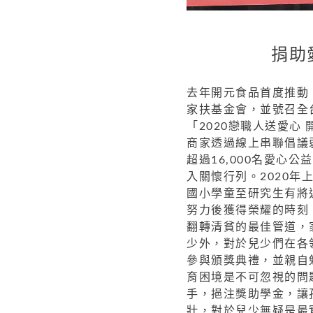
捐助
去年開元食品首度推動
家扶基金會，並號召全台
「2020戀職人送愛心
商家透過線上串聯倡議
超過16,000名愛心
入關懷行列。2020
國小學童至研究生有將
努力後獲得榮耀的時刻
翻轉清貧的最佳管道，
少外，對於兒少們在各
參與頒獎典禮，並親自
育困境是不可忽視的問
手，挹注獎助學金，讓
壯，對於兒少無疑是最