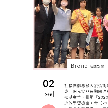
Brand
品牌新聞
02
社福團體募款因疫情衝
成，
開元食品長期關注
Sep
扶基金會，推動「
202
少的學習機會，今（
29