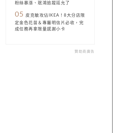
粉絲暴漲、珉鴻追蹤廷允了
05
皮克敏攻佔IKEA！8大分店限
定金色花苗＆專屬明信片必收，完
成任務再拿限量感謝小卡
贊助商廣告