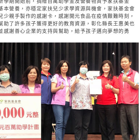
新學期開始前，
捐贈百萬助學金及營養物資予家扶基金
基本營養，亦穩定家扶兒少求學資源與機會，
家扶基金會
兒少親手製作的感謝卡，
感謝開元食品在疫情艱難時刻，
幫助了許多孩子獲得更好的教育資源，
彰化縣長王惠美也
並感謝善心企業的支持與幫
助，給予孩子邁向夢想的勇