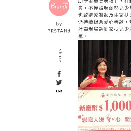
助學金
頒獎典禮」，在
會，
不僅照顧弱勢兒少
也致贈感謝狀及由家扶
仍持續捐助愛心善款，
by
蒞臨現場勉勵家扶兒少
PRSTANd
氣。
share