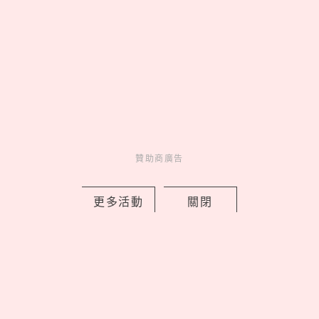
美食一次看到飽♡
Go >
贊助商廣告
妞活動
_
更多活動
關閉