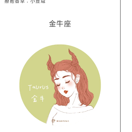
療癒香草：小荳蔻
金牛座