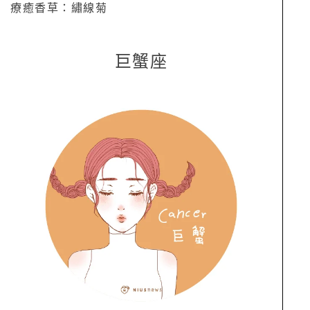
療癒香草：繡線菊
巨蟹座