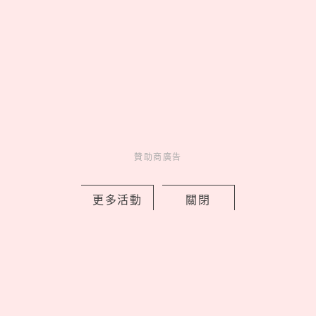
來
by PRSTANd
Charming
美人計
22 hours ago
贊助商廣告
更多活動
關閉
lululemon 2026 秋季 Fast and Free™
跑步系列登場，用撞色穿出你的運動時
尚
by PRSTANd
Charming
美人計
22 hours ago