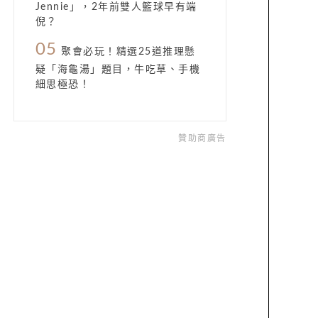
Jennie」，2年前雙人籃球早有端
倪？
05
聚會必玩！精選25道推理懸
疑「海龜湯」題目，牛吃草、手機
細思極恐！
贊助商廣告