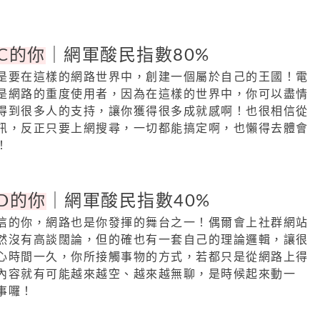
C的你
｜網軍酸民指數80%
是要在這樣的網路世界中，創建一個屬於自己的王國！電
是網路的重度使用者，因為在這樣的世界中，你可以盡情
得到很多人的支持，讓你獲得很多成就感啊！也很相信從
訊，反正只要上網搜尋，一切都能搞定啊，也懶得去體會
！
D的你
｜網軍酸民指數40%
信的你，網路也是你發揮的舞台之一！偶爾會上社群網站
然沒有高談闊論，但的確也有一套自己的理論邏輯，讓很
心時間一久，你所接觸事物的方式，若都只是從網路上得
內容就有可能越來越空、越來越無聊，是時候起來動一
事囉！