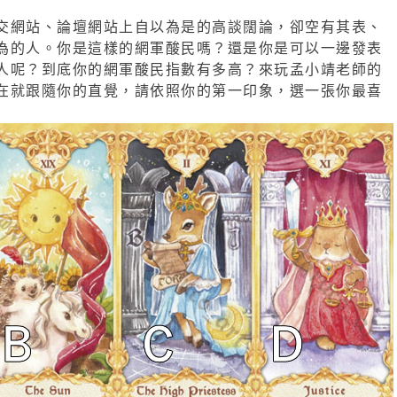
交網站、論壇網站上自以為是的高談闊論，卻空有其表、
為的人。你是這樣的網軍酸民嗎？還是你是可以一邊發表
人呢？到底你的網軍酸民指數有多高？來玩孟小靖老師的
在就跟隨你的直覺，請依照你的第一印象，選一張你最喜