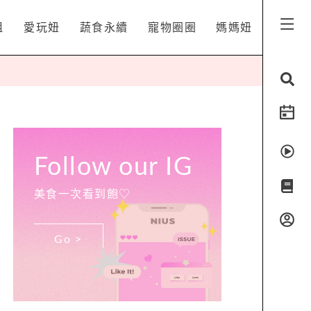
姐
愛玩妞
蔬食永續
寵物圈圈
媽媽妞
Follow our IG
美食一次看到飽♡
Go >