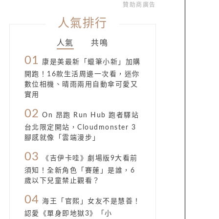
贊助商廣告
人氣排行
人氣
共鳴
01
康是美最新「蠟筆小新」加購
開跑！16款生活周邊一次看，迷你
數位相機、晴雨兩用自動傘可愛又
實用
02
On 昂跑 Run Hub 跑者驛站
台北限定開站，Cloudmonster 3
腳感就像「雲端漫步」
03
《吉伊卡哇》劇場版9大看前
須知！全新角色「賽蓮」是誰，6
歲以下兒童禁止觀看？
04
海王「官熙」女友不是慧善！
認愛《單身即地獄3》「小