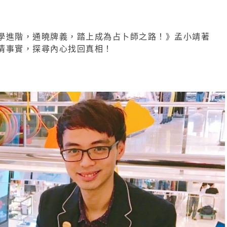
學進階，通曉牌義，踏上成為占卜師之路！》孟小靖著
清事實，探尋內心找回真相！