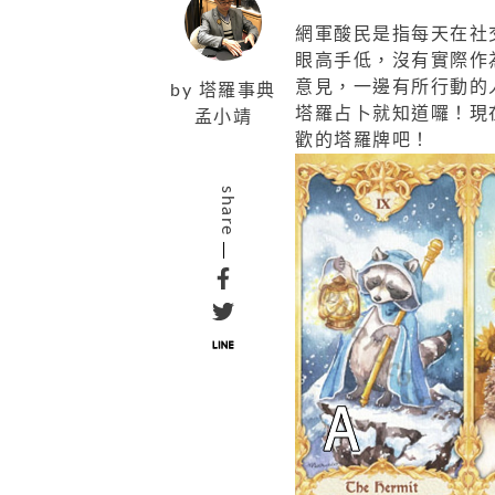
網軍酸民是指每天在社
眼高手低，沒有實際作
意見，一邊有所行動的
by
塔羅事典
塔羅占卜就知道囉！現
孟小靖
歡的塔羅牌吧！
share