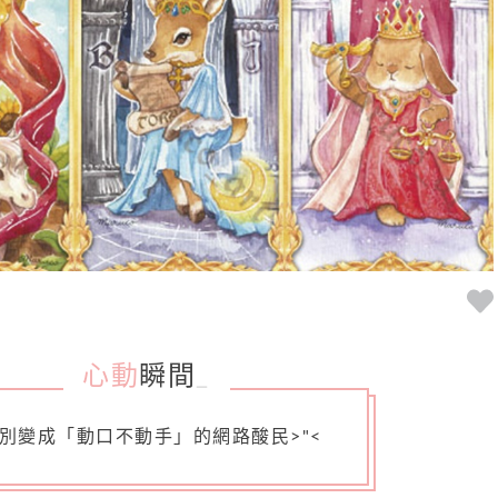
心動
瞬間
_
別變成「動口不動手」的網路酸民>"<