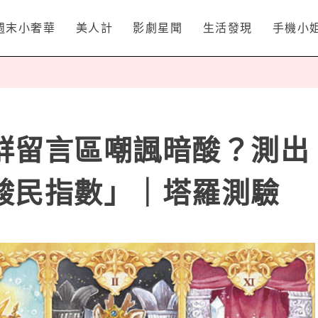
週末小奢華
美人計
影劇星聞
生活發現
手機小
群留言區嘲諷暗酸？測出
酸民指數」｜塔羅測驗