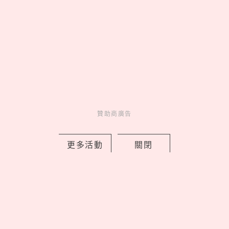
Charming
美人計
1 days ago
贊助商廣告
lululemon 2026 秋季 Fast and Free™
跑步系列登場，用撞色穿出你的運動時
更多活動
關閉
尚
by PRSTANd
Charming
美人計
1 days ago