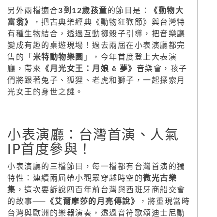
另外兩檔適合
3到12歲孩童
的節目是：
《動物大
富翁》
，把古典樂經典《動物狂歡節》與台灣特
有種生物結合，透過互動擲骰子引導，把音樂廳
變成有趣的桌遊現場！過去兩屆在小表演廳都完
售的「
米特動物樂園
」，今年首度登上大表演
廳，帶來
《月光女王：月娘 ê 夢》
音樂會，孩子
們將跟著兔子、狐狸、老虎和獅子，一起探索月
光女王的身世之謎。
小表演廳：台灣首演、人氣
IP首度參與！
小表演廳的三檔節目，每一檔都有台灣首演的獨
特性：連續兩屆帶小觀眾穿越時空的
微光古樂
集
，這次要訴說四百年前台灣與西班牙商船交會
的故事──
《艾爾摩莎的月亮傳說》
，將重現當時
台灣與歐洲的樂器演奏，透過音符歌頌迪士尼動