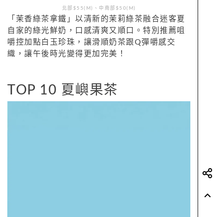
北部$55(M)、中南部$50(M)
「茉香綠茶拿鐵」以清新的茉莉綠茶融合迷客夏
自家的綠光鮮奶，口感清爽又順口。特別推薦咀
嚼控加點白玉珍珠，讓滑順奶茶跟Q彈嚼感交
織，讓午後時光變得更加完美！
TOP 10 夏嶼果茶