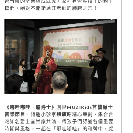
習音樂的辛苦與成就感，家裡有習琴孩子的親子
檔們，絕對不能錯過江老師的肺腑之言！
《嘟哇嘟哇．聽爵士》
則是
MUZIKids首檔爵士
音樂節目
，特邀小號家
魏廣晧
精心策劃，集合台
灣知名爵士音樂家共演，帶孩子們認識各個重要
時期與風格，一起在「嘟哇嘟哇」的和聲中，感