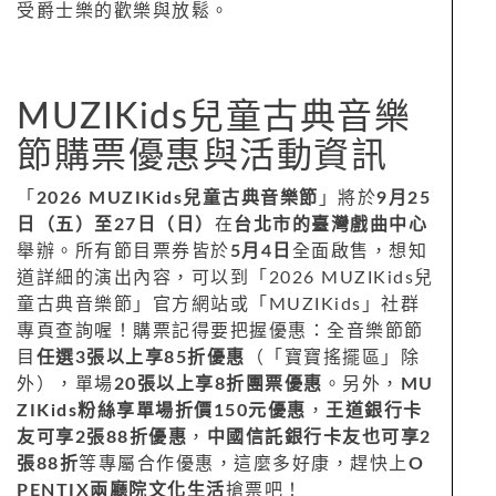
受爵士樂的歡樂與放鬆。
MUZIKids兒童古典音樂
節購票優惠與活動資訊
「
2026 MUZIKids兒童古典音樂節
」將於
9月25
日（五）至27日（日）
在
台北市的臺灣戲曲中心
舉辦。所有節目票券皆於
5月4日
全面啟售，想知
道詳細的演出內容，可以到「2026 MUZIKids兒
童古典音樂節」官方網站或「MUZIKids」社群
專頁查詢喔！購票記得要把握優惠：全音樂節節
目
任選3張以上享85折優惠
（「寶寶搖擺區」除
外），單場
20張以上享8折團票優惠
。另外，
MU
ZIKids粉絲享單場折價150元優惠
，
王道銀行卡
友可享2張88折優惠
，
中國信託銀行卡友也可享2
張88折
等專屬合作優惠，這麼多好康，趕快上
O
PENTIX兩廳院文化生活
搶票吧！