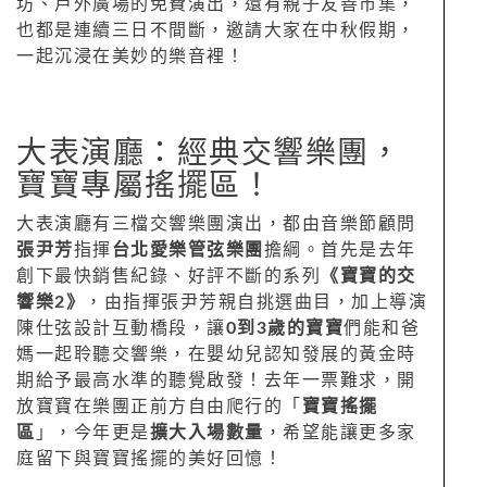
坊、戶外廣場的免費演出，還有親子友善市集，
也都是連續三日不間斷，邀請大家在中秋假期，
一起沉浸在美妙的樂音裡！
大表演廳：經典交響樂團，
寶寶專屬搖擺區！
大表演廳有三檔交響樂團演出，都由音樂節顧問
張尹芳
指揮
台北愛樂管弦樂團
擔綱。首先是去年
創下最快銷售紀錄、好評不斷的系列
《寶寶的交
響樂2》
，由指揮張尹芳親自挑選曲目，加上導演
陳仕弦設計互動橋段，讓
0到3歲的寶寶
們能和爸
媽一起聆聽交響樂，在嬰幼兒認知發展的黃金時
期給予最高水準的聽覺啟發！去年一票難求，開
放寶寶在樂團正前方自由爬行的「
寶寶搖擺
區
」，今年更是
擴大入場數量
，希望能讓更多家
庭留下與寶寶搖擺的美好回憶！