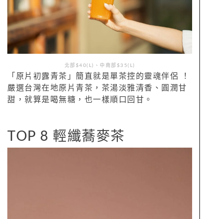
北部$40(L)、中南部$35(L)
「原片初露青茶」簡直就是單茶控的靈魂伴侶 ！
嚴選台灣在地原片青茶，茶湯淡雅清香、圓潤甘
甜，就算是喝無糖，也一樣順口回甘。
TOP 8 輕纖蕎麥茶