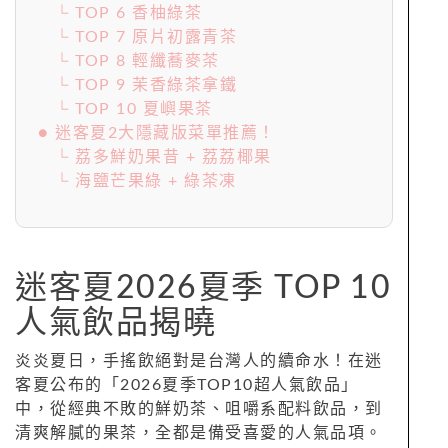
└ TOP 6 香柚綠茶
└ TOP 7 原片初露青茶
└ TOP 8 輕纖蕎麥茶
└ TOP 9 茉香綠茶拿鐵
└ TOP 10 夏嶼果茶
● 迷客夏2大隱藏版菜單推薦！
└ 荔多鮮奶果昔 + 荔荔椰果
└ 海鹽芒果綠 + 綠茶凍
迷客夏2026夏季 TOP 10
人氣飲品揭曉
炎炎夏日，手搖飲絕對是台灣人的續命水！在迷
客夏公布的「2026夏季TOP10超人氣飲品」
中，從經典不敗的鮮奶茶、咀嚼系配料飲品，到
清爽解膩的果茶，全都是備受喜愛的人氣品項。