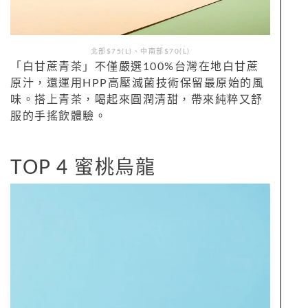
北部$75(L)、中南部$70(L)
「白甘蔗青茶」不僅嚴選100%台灣在地白甘蔗
原汁，還運用HPP高壓滅菌技術保留最原始的風
味。搭上青茶，喝起來圓潤清甜，帶來純粹又舒
服的手搖飲體驗。
TOP 4 蜜桃烏龍