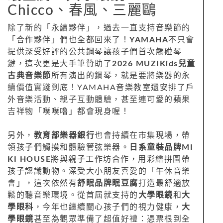
Chicco、春風、三麗鷗
除了新的「永續夥伴」，過去一直支持音樂節的
「合作夥伴」們也全都回來了！
YAMAHA
不只會
提供深受好評的公共鋼琴讓孩子們首次觸碰琴
鍵，這次更是大手筆贊助了
2026 MUZIKids兒童
古典音樂節
所有演出的鋼琴，就是要將樂器的永
續價值實踐到底！YAMAHA音樂教室還安排了戶
外音樂活動、親子互動體驗，甚至連可愛的蘋果
吉祥物「噗噗嚕」都會現身喔！
另外，
教育部樂器銀行
也會持續在市集現場，帶
領孩子們觸摸和體驗管弦樂器。
日系童裝品牌MI
KI HOUSE
將與親子工作坊合作，用彩繪拼圖帶
孩子認識動物。深受大小朋友喜愛的「午休音樂
會」，這次依然有
舒眠品牌眠豆腐
打造最舒適放
鬆的聽音樂環境。從首屆就支持的
大學眼鏡
和
大
學眼科
，今年也繼續關心孩子們的視力健康，
大
學眼鏡
甚至為觀眾準備了超值好禮：憑票根到全