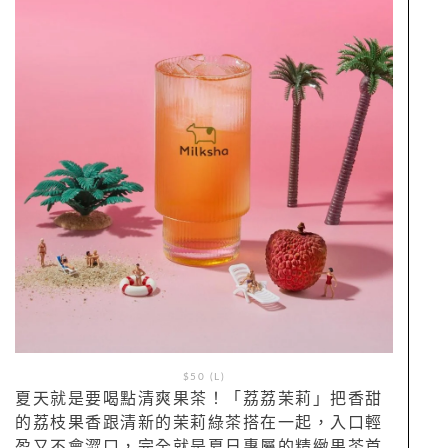
$50 (L)
夏天就是要喝點清爽果茶！「荔荔茉莉」把香甜
的荔枝果香跟清新的茉莉綠茶搭在一起，入口輕
盈又不會澀口，完全就是夏日專屬的精緻果茶首