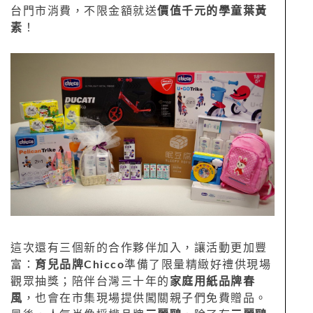
台門市消費，不限金額就送
價值千元的學童葉黃
素
！
這次還有三個新的合作夥伴加入，讓活動更加豐
富：
育兒品牌Chicco
準備了限量精緻好禮供現場
觀眾抽獎；陪伴台灣三十年的
家庭用紙品牌春
風
，也會在市集現場提供闖關親子們免費贈品。