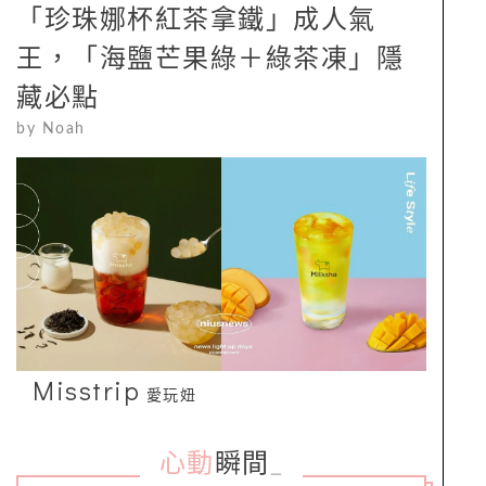
「珍珠娜杯紅茶拿鐵」成人氣
王，「海鹽芒果綠＋綠茶凍」隱
藏必點
by
Noah
Misstrip
愛玩妞
心動
瞬間
_