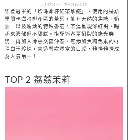
北部$70(M)、中南部$65(M)
榮登冠軍的「珍珠娜杯紅茶拿鐵」，使用的是斯
里蘭卡盧哈娜產區的茶葉，擁有天然的焦糖、奶
油，以及煙燻的特殊香氣。茶湯呈現深紅褐，喝
起來濃郁但不甜膩。搭配迷客夏招牌的綠光鮮
奶，再加入冷熱交替沖煮，無添加焦糖色素的Q
彈白玉珍珠，營造層次豐富的口感，難怪難怪成
為人氣第一！
TOP 2 荔荔茉莉