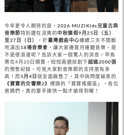
今年更令人期待的是，
2026 MUZIKids兒童古典
音樂節
特別選在涼爽的
中秋連假9月25日（五）
至27日（日）
，於
臺灣戲曲中心
連續三天不間斷
地演出
18場音樂會
，讓大家邊賞月邊聽音樂，是
不是很浪漫呢？告訴大家一個驚人的消息，早鳥
票在4月20日開賣，短短兩週就創下
超過2000張
的預售紀錄，可見大家對音樂節的支持度有多
高！而
5月4日
就全面啟售了，其中詢問度破表的
《寶寶的交響樂2》
裡頭的「寶寶搖擺區」，各位
爸媽們，真的要手速快一點才搶得到喔！