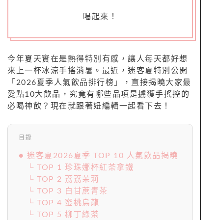
喝起來！
今年夏天實在是熱得特別有感，讓人每天都好想
來上一杯冰涼手搖消暑。最近，迷客夏特別公開
「2026夏季人氣飲品排行榜」，直接揭曉大家最
愛點10大飲品，究竟有哪些品項是擄獲手搖控的
必喝神飲？現在就跟著妞編輯一起看下去！
目錄
● 迷客夏2026夏季 TOP 10 人氣飲品揭曉
└ TOP 1 珍珠娜杯紅茶拿鐵
└ TOP 2 荔荔茉莉
└ TOP 3 白甘蔗青茶
└ TOP 4 蜜桃烏龍
└ TOP 5 柳丁綠茶