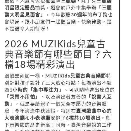
最後，人氣肖像授權品牌
三麗鷗
，除了有
三麗鷗
明星限定贈品
抽獎，還會於戶外市集舉辦
「三麗
鷗大明星見面會」
，今年歡慶
30週年
的
布丁狗
也
會現身，跟小朋友們一起聽音樂、快樂律動，是
不是很令人期待呀！
2026 MUZIKids兒童古
典音樂節有哪些節目？六
檔18場精彩演出
跟過去兩屆一樣，
MUZIKids兒童古典音樂節
特
別針對孩子設計了三大貼心特點：每場演出不超
過
1小時的「集中專注力」
、可以隨時進出座位的
「哭鬧不用怕」
、以及演出者友善的
「說書人互
動」
，就是要給親子一個完全零壓力的音樂體
驗！今年適逢中秋連假，特別在
臺灣戲曲中心
的
大表演廳
和
小表演廳
安排了
6檔共18場演出
，創
下音樂節的歷史新高！同時，臺灣音樂館的工作