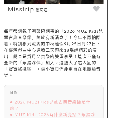
Misstrip
愛玩妞
每年都讓親子圈敲碗期待的「2026 MUZIKids兒
童古典音樂節」終於有新消息了！今年不再怕酷
暑，特別移到涼爽的中秋連假9月25日到27日，
在臺灣戲曲中心連續三天帶來18場超精彩的演
出，簡直是賞月又賞樂的雙重享受！這次不僅有
全新的「永續夥伴」加入，還擴大了超人氣的
「寶寶搖擺區」，讓小寶貝們能更自在地體驗音
樂。
目錄
● 2026 MUZIKids兒童古典音樂節是什
麼？
● MUZIKids 2026有什麼新亮點？永續夥