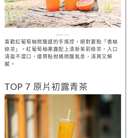
$60 (L)
喜歡紅葡萄柚微酸感的手搖控，絕對要點「香柚
綠茶」。紅葡萄柚果露配上清新茉莉綠茶，入口
清盈不澀口，還帶點柑橘微酸氣息，清爽又解
膩。
TOP 7 原片初露青茶