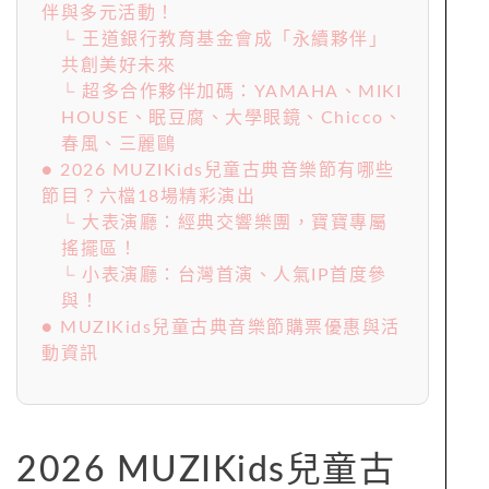
伴與多元活動！
└ 王道銀行教育基金會成「永續夥伴」
共創美好未來
└ 超多合作夥伴加碼：YAMAHA、MIKI
HOUSE、眠豆腐、大學眼鏡、Chicco、
春風、三麗鷗
● 2026 MUZIKids兒童古典音樂節有哪些
節目？六檔18場精彩演出
└ 大表演廳：經典交響樂團，寶寶專屬
搖擺區！
└ 小表演廳：台灣首演、人氣IP首度參
與！
● MUZIKids兒童古典音樂節購票優惠與活
動資訊
2026 MUZIKids兒童古