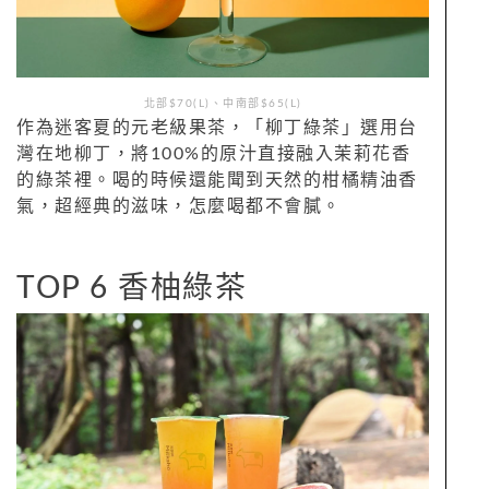
北部$70(L)、中南部$65(L)
作為迷客夏的元老級果茶，「柳丁綠茶」選用台
灣在地柳丁，將100%的原汁直接融入茉莉花香
的綠茶裡。喝的時候還能聞到天然的柑橘精油香
氣，超經典的滋味，怎麼喝都不會膩。
TOP 6 香柚綠茶