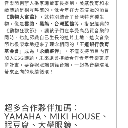
音樂節創辦人孫家璁董事長提到，美感教育和永
續議題是相互呼應的。像今年在大表演廳的節目
《動物大富翁》
，就特別結合了台灣特有種生
物，像是
雲豹、黑熊、台灣藍鵲
等，搭配經典的
《動物狂歡節》，讓孩子們在享受高品質音樂的
同時，也能認識自己生長的這片土地。這次音樂
節也很榮幸地迎來了理念相同的「
王道銀行教育
基金會
」成為「
永續夥伴
」，不僅支持節目內容
加入ESG議題，未來還會持續合作青年音樂家培
育計畫，要從觀眾端到舞台端，一起為音樂環境
帶來正向的永續循環！
超多合作夥伴加碼：
YAMAHA、MIKI HOUSE、
眠豆腐、大學眼鏡、