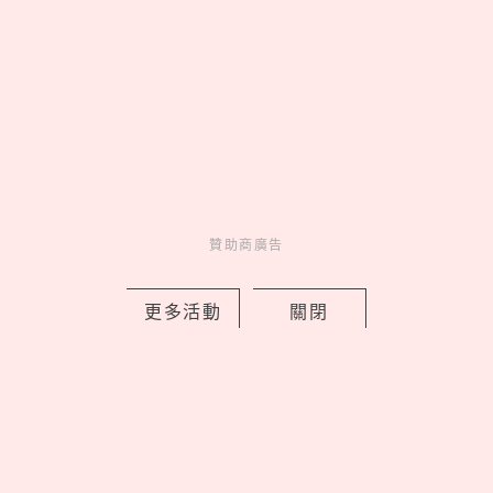
贊助商廣告
《藍色監獄》真人版21大演員角色介
紹！高橋文哉接受足球魔鬼特訓，窪田
更多活動
關閉
正孝超神還原繪心甚八
by Noah
Movie
電影介紹
2 days ago