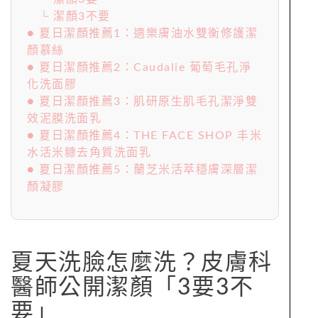
└ 潔顏3不要
● 夏日潔顏推薦1：適樂膚油水雙衡修護潔
顏慕絲
● 夏日潔顏推薦2：Caudalie 葡萄毛孔淨
化洗面膠
● 夏日潔顏推薦3：肌研原生肌毛孔潔淨雙
效泥膜洗面乳
● 夏日潔顏推薦4：THE FACE SHOP 丰米
水活米糠去角質洗面乳
● 夏日潔顏推薦5：蘭芝米活萃穩膚深層潔
顏凝膠
夏天洗臉怎麼洗？皮膚科
醫師公開潔顏「3要3不
要」