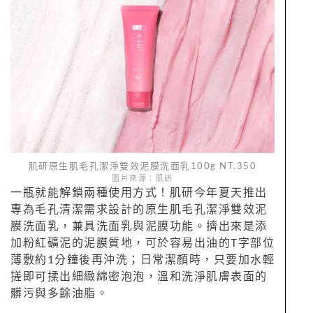
肌研原生肌毛孔潔淨雙效泥膜洗面乳100g NT.350
圖片來源：肌研
一瓶就能解鎖兩種使用方式！肌研今年夏天推出
專為毛孔清潔需求設計的原生肌毛孔潔淨雙效泥
膜洗面乳，兼具洗面乳與泥膜功能。擠出來是添
加粉紅礦泥的泥膜質地，可於容易出油的T字部位
薄敷約1分鐘後再沖洗；日常潔顏時，只要加水輕
搓即可揉出細緻綿密泡泡，溫和洗淨肌膚表面的
髒污與多餘油脂。