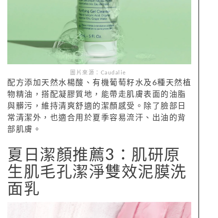
圖片來源：Caudalie
配方添加天然水楊酸、有機葡萄籽水及6種天然植
物精油，搭配凝膠質地，能帶走肌膚表面的油脂
與髒污，維持清爽舒適的潔顏感受。除了臉部日
常清潔外，也適合用於夏季容易流汗、出油的背
部肌膚。
夏日潔顏推薦3：肌研原
生肌毛孔潔淨雙效泥膜洗
面乳