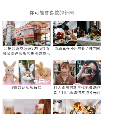
你可能會喜歡的新聞
北投台東雙城遊33折起!南
帶幼兒在外用餐的7個重點
豐國際連鎖飯店集團強棒出
擊 2024台北溫泉季暨線上
旅展率先登場
9款超萌兔兔玩偶
打入國際的新生代影像創作
者！TikTok如何擁抱多元可
能