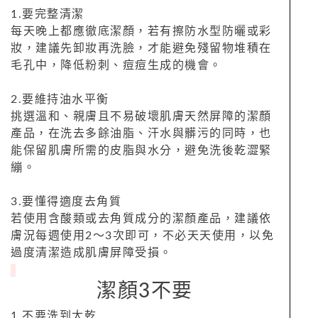
1.要完整清潔
每天晚上都應徹底潔顏，若有擦防水型防曬或彩
妝，建議先卸妝再洗臉，才能避免殘留物堆積在
毛孔中，降低粉刺、痘痘生成的機會。
2.要維持油水平衡
挑選溫和、親膚且不易破壞肌膚天然屏障的潔顏
產品，在洗去多餘油脂、汗水與髒污的同時，也
能保留肌膚所需的皮脂與水分，避免洗後乾澀緊
繃。
3.要懂得適度去角質
若使用含酸類或去角質成分的潔顏產品，建議依
膚況每週使用2～3次即可，不必天天使用，以免
過度清潔造成肌膚屏障受損。
潔顏3不要
1.不要洗到太乾