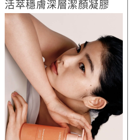
活萃穩膚深層潔顏凝膠