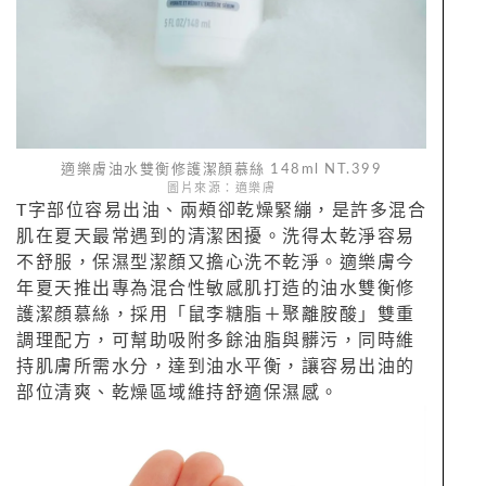
適樂膚油水雙衡修護潔顏慕絲 148ml NT.399
圖片來源：適樂膚
T字部位容易出油、兩頰卻乾燥緊繃，是許多混合
肌在夏天最常遇到的清潔困擾。洗得太乾淨容易
不舒服，保濕型潔顏又擔心洗不乾淨。適樂膚今
年夏天推出專為混合性敏感肌打造的油水雙衡修
護潔顏慕絲，採用「鼠李糖脂＋聚離胺酸」雙重
調理配方，可幫助吸附多餘油脂與髒污，同時維
持肌膚所需水分，達到油水平衡，讓容易出油的
部位清爽、乾燥區域維持舒適保濕感。