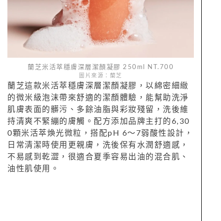
蘭芝米活萃穩膚深層潔顏凝膠 250ml NT.700
圖片來源：蘭芝
蘭芝這款米活萃穩膚深層潔顏凝膠，以綿密細緻
的微米級泡沫帶來舒適的潔顏體驗，能幫助洗淨
肌膚表面的髒污、多餘油脂與彩妝殘留，洗後維
持清爽不緊繃的膚觸。配方添加品牌主打的6,30
0顆米活萃煥光微粒，搭配pH 6～7弱酸性設計，
日常清潔時使用更親膚，洗後保有水潤舒適感，
不易感到乾澀，很適合夏季容易出油的混合肌、
油性肌使用。