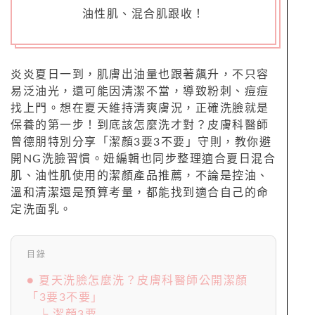
油性肌、混合肌跟收！
炎炎夏日一到，肌膚出油量也跟著飆升，不只容
易泛油光，還可能因清潔不當，導致粉刺、痘痘
找上門。想在夏天維持清爽膚況，正確洗臉就是
保養的第一步！到底該怎麼洗才對？皮膚科醫師
曾德朋特別分享「潔顏3要3不要」守則，教你避
開NG洗臉習慣。妞編輯也同步整理適合夏日混合
肌、油性肌使用的潔顏產品推薦，不論是控油、
溫和清潔還是預算考量，都能找到適合自己的命
定洗面乳。
目錄
● 夏天洗臉怎麼洗？皮膚科醫師公開潔顏
「3要3不要」
└ 潔顏3要