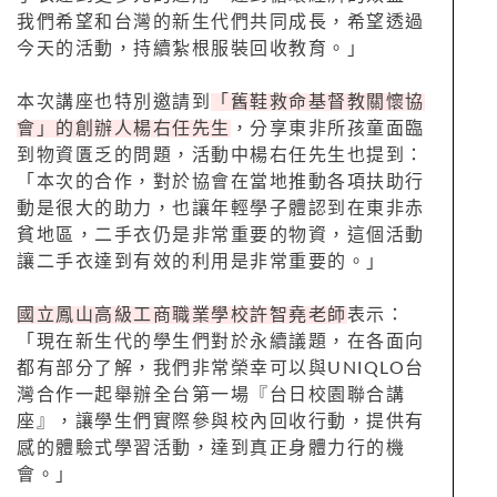
我們希望和台灣的新生代們共同成長，希望透過
今天的活動，持續紮根服裝回收教育。」
本次講座也特別邀請到
「舊鞋救命基督教關懷協
會」的創辦人楊右任先生
，分享東非所孩童面臨
到物資匱乏的問題，活動中楊右任先生也提到：
「本次的合作，對於協會在當地推動各項扶助行
動是很大的助力，也讓年輕學子體認到在東非赤
貧地區，二手衣仍是非常重要的物資，這個活動
讓二手衣達到有效的利用是非常重要的。」
國立鳳山高級工商職業學校許智堯老師
表示：
「現在新生代的學生們對於永續議題，在各面向
都有部分了解，我們非常榮幸可以與UNIQLO台
灣合作一起舉辦全台第一場『台日校園聯合講
座』，讓學生們實際參與校內回收行動，提供有
感的體驗式學習活動，達到真正身體力行的機
會。」