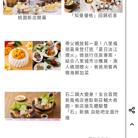
「知覺優格」回歸初衷
桃園新店開幕
帶父親放鬆一夏！八里福
朋喜來登打造「夏日淡江
煙火」微旅行住房專案，
結合八里城市沙雕展、漁
人碼頭煙火，爸爸用餐再
贈海鮮加菜
石二鍋大變身！全台首間
新風格店進駐新莊輔大商
圈，新店搶先體驗雙
「石」新鍋 自助吧全面升
級