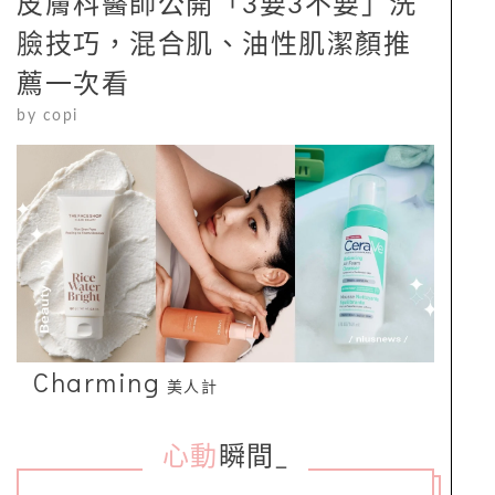
皮膚科醫師公開「3要3不要」洗
臉技巧，混合肌、油性肌潔顏推
薦一次看
by
copi
Charming
美人計
心動
瞬間
_