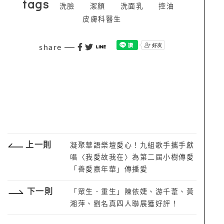
tags
洗臉
潔顏
洗面乳
控油
皮膚科醫生
share
上一則
凝聚華語樂壇愛心！九組歌手攜手獻
唱〈我愛故我在〉為第二屆小樹傳愛
「善愛嘉年華」傳播愛
下一則
「眾生．重生」陳依婕、游千葦、黃
湘萍、劉名真四人聯展獲好評！