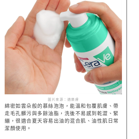
圖片來源：適樂膚
綿密如雲朵般的慕絲泡泡，能溫和包覆肌膚、帶
走毛孔髒污與多餘油脂，洗後不易感到乾澀、緊
繃，很適合夏天容易出油的混合肌、油性肌日常
潔顏使用。