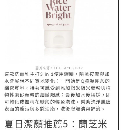
圖片來源：THE FACE SHOP
這款洗面乳主打3 in 1使用體驗，隨著按摩與加
水會展現不同質地變化：一開始是Q彈麵團般的
綿密質地，接著可感受到添加微米級米糠粉與植
物性磨砂顆粒的細緻觸感；最後加水後揉搓，即
可轉化成如棉花糖般的輕盈泡沫，幫助洗淨肌膚
表面的髒污與多餘油脂，洗後膚觸清爽舒適。
夏日潔顏推薦5：蘭芝米