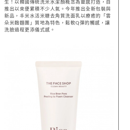
生！以韓國傳統洗米水潔顏概念為靈感打造，自
推出以來便累積不少人氣。今年推出全新包裝與
新品，丰米水活米糠去角質洗面乳以療癒的「雲
朵米麴麵團」質地為特色，鬆軟Q彈的觸感，讓
洗臉過程更添儀式感。