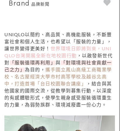
Brand
品牌新聞
UNIQLO以簡約、高品質、高機能服裝，不斷豐
富社會和個人生活，也希望以「服裝的力量」，
讓世界變得更美好！
世界環境日即將到來，UNI
QLO台灣開展全新在地校園行動
，以啟發新世代
對
「服裝循環再利用」
與
「對環境與社會貢獻一
己之力」
為目的，
攜手國立鳳山高級工商職業學
校、名古屋經濟大學市村高等學校及越谷北高
中，打造首場「台日校園聯合講座」
，結合與其
他國家的國際交流，從教學到募集行動，以深度
的有感體驗形式，使學生親身感受服裝循環重生
的力量，為弱勢族群、環境減廢盡一份心力。