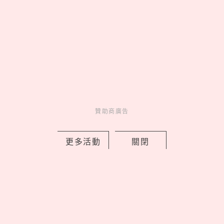
走起 >
妞活動
_
贊助商廣告
更多活動
關閉
MORE