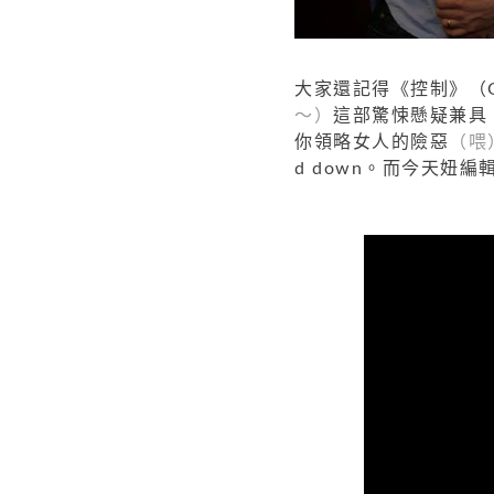
大家還記得《控制》（Go
～）
這部驚悚懸疑兼具
你領略女人的險惡
（喂
d down。而今天妞編