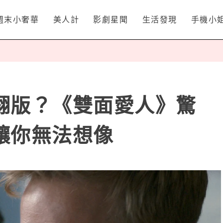
週末小奢華
美人計
影劇星聞
生活發現
手機小
翻版？《雙面愛人》驚
讓你無法想像