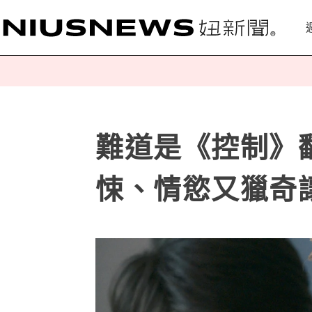
難道是《控制》
悚、情慾又獵奇