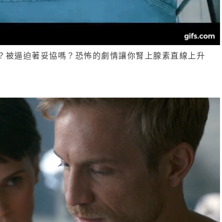
？被逼迫著妥協嗎？恐怖的劇情讓你腎上腺素直線上升