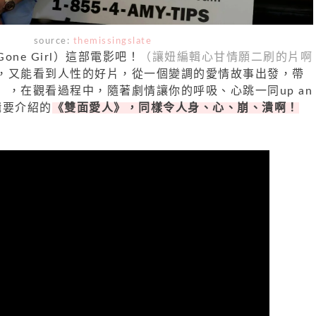
source:
themissingslate
ne Girl）這部電影吧！
（讓妞編輯心甘情願二刷的片啊
，又能看到人性的好片，從一個變調的愛情故事出發，帶
）
，在觀看過程中，隨著劇情讓你的呼吸、心跳一同up an
輯要介紹的
《雙面愛人》，同樣令人身、心、崩、潰啊！