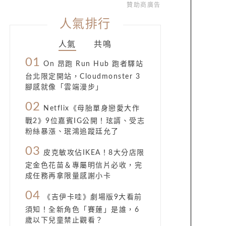
贊助商廣告
人氣排行
人氣
共鳴
01
On 昂跑 Run Hub 跑者驛站
台北限定開站，Cloudmonster 3
腳感就像「雲端漫步」
02
Netflix《母胎單身戀愛大作
戰2》9位嘉賓IG公開！玹諝、受志
粉絲暴漲、珉鴻追蹤廷允了
03
皮克敏攻佔IKEA！8大分店限
定金色花苗＆專屬明信片必收，完
成任務再拿限量感謝小卡
04
《吉伊卡哇》劇場版9大看前
須知！全新角色「賽蓮」是誰，6
歲以下兒童禁止觀看？