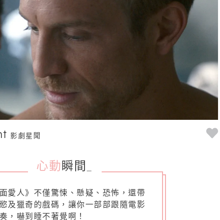
nt
影劇星聞
心動
瞬間
_
面愛人》不僅驚悚、懸疑、恐怖，還帶
慾及獵奇的戲碼，讓你一部部跟隨電影
奏，嚇到睡不著覺啊！