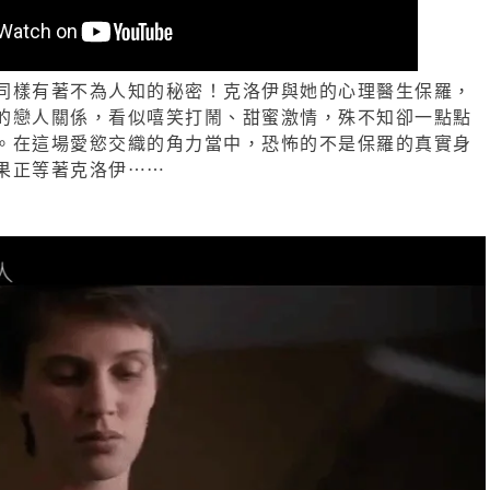
同樣有著不為人知的秘密！克洛伊與她的心理醫生保羅，
的戀人關係，看似嘻笑打鬧、甜蜜激情，殊不知卻一點點
。在這場愛慾交織的角力當中，恐怖的不是保羅的真實身
果正等著克洛伊⋯⋯