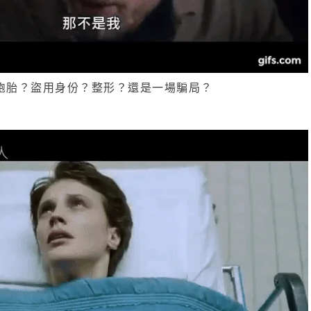
胞胎？盜用身份？整形？還是一場騙局？