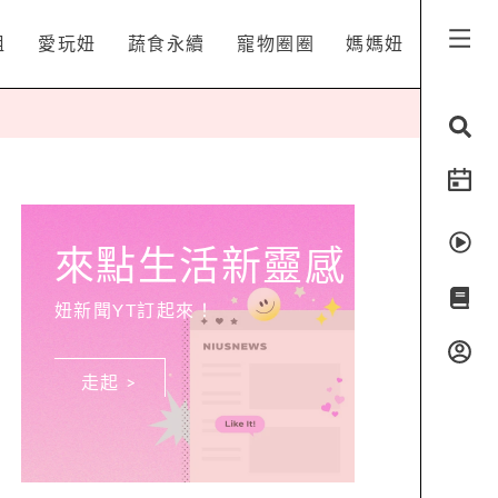
姐
愛玩妞
蔬食永續
寵物圈圈
媽媽妞
來點生活新靈感
妞新聞YT訂起來！
走起 >