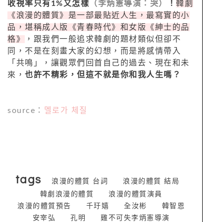
收視率只有
1%
又怎樣
（李炳憲導演：哭）
！
韓劇
《浪漫的體質》是一部最貼近人生，最寫實的小
品，堪稱成人版《青春時代》和女版《紳士的品
格》
，跟我們一般追求韓劇的題材類似但卻不
同，不是在刻畫大家的幻想，而是將感情帶入
「共鳴」，讓觀眾們回首自己的過去、現在和未
來，
也許不精彩，但這不就是你和我人生嗎？
source
：
멜로가
체질
tags
浪漫的體質 台詞
浪漫的體質 結局
韓劇浪漫的體質
浪漫的體質演員
浪漫的體質預告
千玗嬉
全汝彬
韓智恩
安宰弘
孔明
雞不可失李炳憲導演