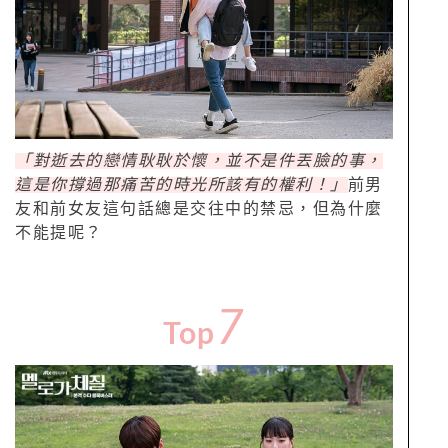
「對逝去的戀情耿耿於懷，並不是件丟臉的事，
這是你撐過那痛苦的時光所該有的權利！」
前男
友和前女友這句話總是交往中的禁忌，但為什麼
不能提呢？
7
Top