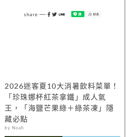
share
2026迷客夏10大消暑飲料菜單！
「珍珠娜杯紅茶拿鐵」成人氣
王，「海鹽芒果綠＋綠茶凍」隱
藏必點
by
Noah