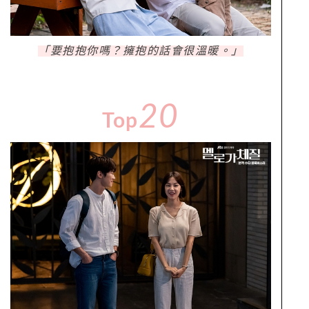
「要抱抱你嗎？擁抱的話會很溫暖。」
20
Top