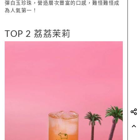
彈白玉珍珠，營造層次豐富的口感，難怪難怪成
為人氣第一！
TOP 2 荔荔茉莉