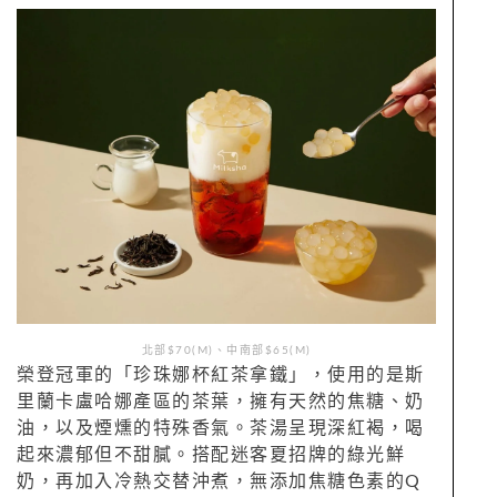
北部$70(M)、中南部$65(M)
榮登冠軍的「珍珠娜杯紅茶拿鐵」，使用的是斯
里蘭卡盧哈娜產區的茶葉，擁有天然的焦糖、奶
油，以及煙燻的特殊香氣。茶湯呈現深紅褐，喝
起來濃郁但不甜膩。搭配迷客夏招牌的綠光鮮
奶，再加入冷熱交替沖煮，無添加焦糖色素的Q