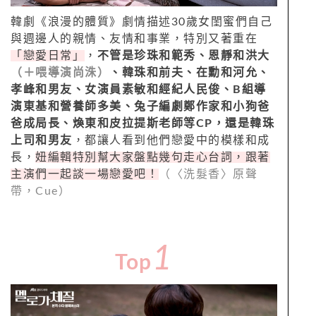
韓劇《浪漫的體質》劇情描述
30
歲女閨蜜們自己
與週邊人的親情、友情和事業，特別又著重在
「戀愛日常」
，
不管是珍珠和範秀、恩靜和洪大
（＋喂導演尚洙）
、韓珠和前夫、在勳和河允、
孝峰和男友、女演員素敏和經紀人民俊、
B
組導
演東基和營養師多美、兔子編劇鄭作家和小狗爸
爸成局長、煥東和皮拉提斯老師等CP，還是韓珠
上司和男友
，都讓人看到他們戀愛中的模樣和成
長，
妞編輯特別幫大家盤點幾句走心台詞，跟著
主演們一起談一場戀愛吧！
（〈洗髮香〉原聲
帶，Cue）
1
Top