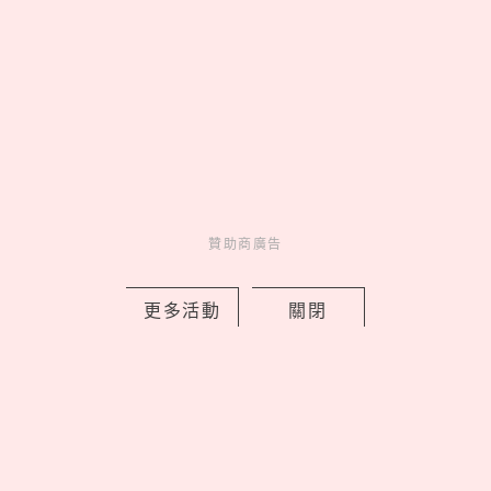
中山區有最美巴黎花店！「vacanza
Fleurs假期花町」開幕5大必逛，鮮花花
束變飾品免費續
贊助商廣告
by 喬
Charming
更多活動
關閉
美人計
11 hours ago