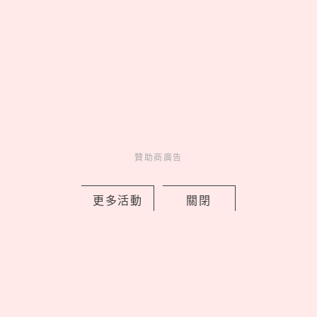
妞活動
_
贊助商廣告
更多活動
關閉
MORE
贊助商廣告
贊助商廣告
人氣排行