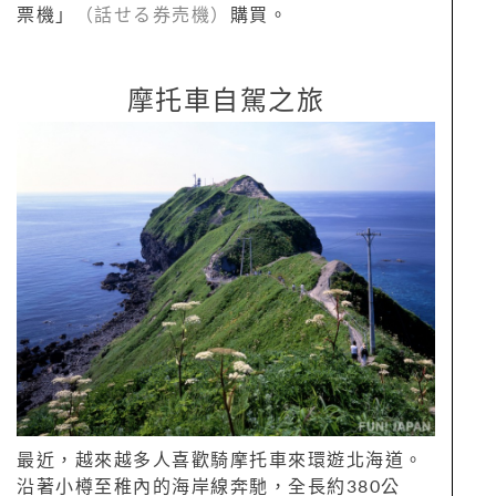
票機」
（話せる券売機）
購買。
摩托車自駕之旅
最近，越來越多人喜歡騎摩托車來環遊北海道。
沿著小樽至稚內的海岸線奔馳，全長約380公