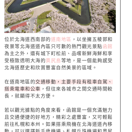
位於北海道西南部的
道南地區
，以坐擁五稜郭和
夜景等北海道道內區只可數的熱門觀光景點
函館
為主之外，還有城下町松前、品嚐新鮮海鮮和享
受極致透明大海的
奧尻島
等地，是一個能夠感受
北海道歷史和欣賞豐富自然美景的區域。
在道南地區的
交通移動，主要手段有租車自駕、
搭乘電車和公車
，但往來各城市之間交通時間較
長，就顯得不太方便。
若以觀光據點的角度來看，函館是一個充滿魅力
且交通便捷的好地方，精彩之處豐富，又可輕鬆
前往札幌和本州。如果搭乘飛機在北海道道內移
動，可以選擇新千歳機場、札幌丘珠機場和奧尻