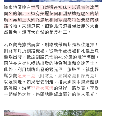
道東地區擁有
世界自然遺產知床、以觀賞流冰而
聞名的網走、還有美麗花園和甜點遠近馳名的帶
廣、再加上大釧路濕原和阿寒湖為特色景點的釧
路
等地，來到道東，飽覽北海道雄偉壯麗的大自
然景色，讚嘆大自然的鬼斧神工。
若以觀光據點而言，釧路或帶廣都是極佳選擇！
釧路有丹頂釧路機場，從新千歲機場和札幌丘珠
機場出發，抵達釧路只需約45分鐘的飛行時間，
同時亦有從札幌站出發的特急列車和高速巴士。
此外，利用釧路出發的觀光巴士旅遊團，就能輕
鬆參觀
道東三湖
（阿寒湖、屈斜路湖和摩周湖）
以及網走。如果想去網走，搭乘釧網本線跨越釧
路濕原，沿著
鄂霍次克海
的沿岸一路欣賞，享受
一趟鐵路之旅，悠閒地眺望車窗外的怡人風光。