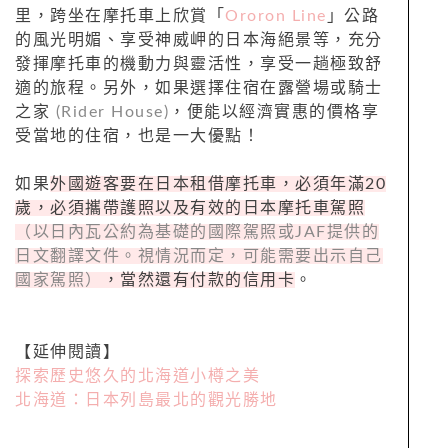
里，跨坐在摩托車上欣賞「
Ororon Line
」公路
的風光明媚、享受神威岬的日本海絕景等，充分
發揮摩托車的機動力與靈活性，享受一趟極致舒
適的旅程。另外，如果選擇住宿在露營場或騎士
之家
(Rider House)
，便能以經濟實惠的價格享
受當地的住宿，也是一大優點！
如果
外國遊客要在日本租借摩托車，必須年滿20
歲，必須攜帶護照以及有效的日本摩托車駕照
（以日內瓦公約為基礎的國際駕照或JAF提供的
日文翻譯文件。視情況而定，可能需要出示自己
國家駕照）
，當然還有付款的信用卡
。
【延伸閱讀】
探索歷史悠久的北海道小樽之美
北海道：日本列島最北的觀光勝地