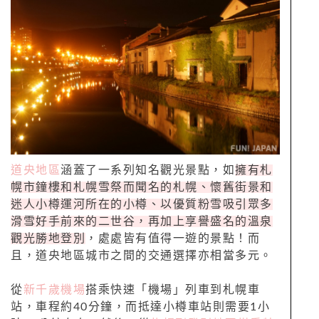
道央地區
涵蓋了一系列知名觀光景點，如
擁有札
幌市鐘樓和札幌雪祭而聞名的札幌、懷舊街景和
迷人小樽運河所在的小樽、以優質粉雪吸引眾多
滑雪好手前來的二世谷，再加上享譽盛名的溫泉
觀光勝地登別
，處處皆有值得一遊的景點！而
且，道央地區城市之間的交通選擇亦相當多元。
從
新千歲機場
搭乘快速「機場」列車到札幌車
站，車程約40分鐘，而抵達小樽車站則需要1小