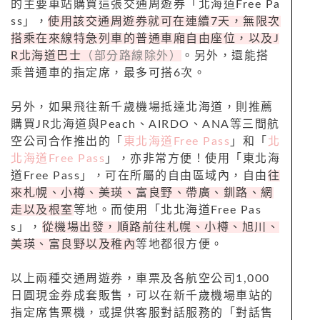
的主要車站購買這張交通周遊券「北海道Free Pa
ss」，
使用該交通周遊券就可在連續7天，無限次
搭乘在來線特急列車的普通車廂自由座位，以及J
R北海道巴士
（部分路線除外）
。另外，還能搭
乘普通車的指定席，最多可搭6次。
另外，如果飛往新千歲機場抵達北海道，則推薦
購買JR北海道與Peach、AIRDO、ANA等三間航
空公司合作推出的「
東北海道Free Pass
」和「
北
北海道Free Pass
」，亦非常方便！使用「東北海
道Free Pass」，可在所屬的自由區域內，自由
往
來札幌、小樽、美瑛、富良野、帶廣、釧路、網
走以及根室
等地。而使用「北北海道Free Pas
s」，
從機場出發，順路前往札幌、小樽、旭川、
美瑛、富良野以及稚內
等地都很方便。
以上兩種交通周遊券，車票及各航空公司1,000
日圓現金券成套販售，可以在新千歲機場車站的
指定席售票機，或提供客服對話服務的「對話售