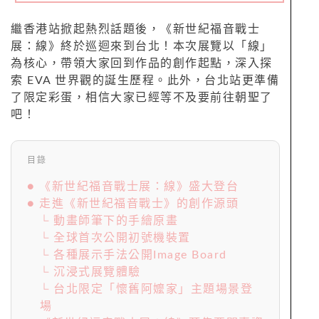
繼香港站掀起熱烈話題後，《新世紀福音戰士
展：線》終於巡迴來到台北！本次展覽以「線」
為核心，帶領大家回到作品的創作起點，深入探
索 EVA 世界觀的誕生歷程。此外，台北站更準備
了限定彩蛋，相信大家已經等不及要前往朝聖了
吧！
目錄
● 《新世紀福音戰士展：線》盛大登台
● 走進《新世紀福音戰士》的創作源頭
└ 動畫師筆下的手繪原畫
└ 全球首次公開初號機裝置
└ 各種展示手法公開Image Board
└ 沉浸式展覽體驗
└ 台北限定「懷舊阿嬤家」主題場景登
場