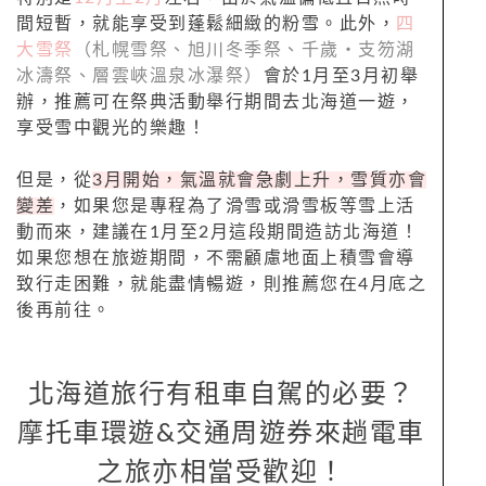
間短暫，就能享受到蓬鬆細緻的粉雪。此外，
四
大雪祭
（札幌雪祭、旭川冬季祭、千歲・支笏湖
冰濤祭、層雲峽溫泉冰瀑祭）
會於1月至3月初舉
辦，推薦可在祭典活動舉行期間去北海道一遊，
享受雪中觀光的樂趣！
但是，從
3月開始，氣溫就會急劇上升，雪質亦會
變差
，如果您是專程為了滑雪或滑雪板等雪上活
動而來，建議在1月至2月這段期間造訪北海道！
如果您想在旅遊期間，不需顧慮地面上積雪會導
致行走困難，就能盡情暢遊，則推薦您在4月底之
後再前往。
北海道旅行有租車自駕的必要？
摩托車環遊&交通周遊券來趟電車
之旅亦相當受歡迎！