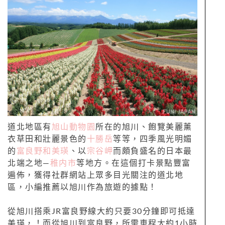
道北地區有
旭山動物園
所在的旭川、飽覽美麗薰
衣草田和壯麗景色的
十勝岳
等等，四季風光明媚
的
富良野和美瑛
、以
宗谷岬
而頗負盛名的日本最
北端之地—
稚内市
等地方。在這個打卡景點豐富
遍佈，獲得社群網站上眾多目光關注的道北地
區，小編推薦以旭川作為旅遊的據點！
從旭川搭乘JR富良野線大約只要30分鐘即可抵達
美瑛，！而從旭川到富良野，所需車程大約1小時