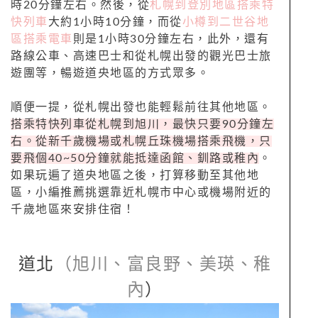
時20分鐘左右。然後，從
札幌到登別地區搭乘特
快列車
大約1小時10分鐘，而從
小樽到二世谷地
區搭乘電車
則是1小時30分鐘左右，此外，還有
路線公車、高速巴士和從札幌出發的觀光巴士旅
遊團等，暢遊道央地區的方式眾多。
順便一提，從札幌出發也能輕鬆前往其他地區。
搭乘特快列車從札幌到旭川，最快只要90分鐘左
右。從新千歲機場或札幌丘珠機場搭乘飛機，只
要飛個40~50分鐘就能抵達函館、釧路或稚內
。
如果玩遍了道央地區之後，打算移動至其他地
區，小編推薦挑選靠近札幌市中心或機場附近的
千歲地區來安排住宿！
道北
（旭川、富良野、美瑛、稚
內
）