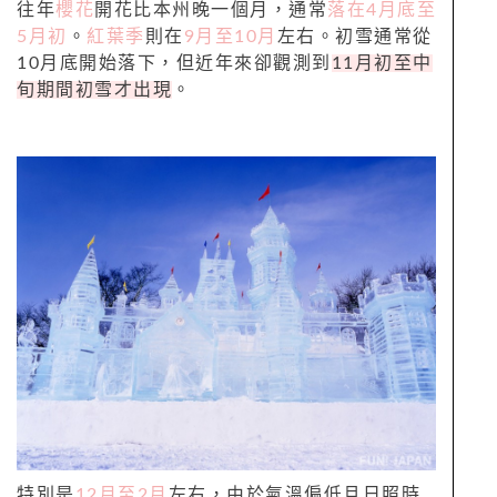
往年
櫻花
開花比本州晚一個月，通常
落在4月底至
5月初
。
紅葉季
則在
9月至10月
左右。初雪通常從
10月底開始落下，但近年來卻觀測到
11月初至中
旬期間初雪才出現
。
特別是
12月至2月
左右，由於氣溫偏低且日照時