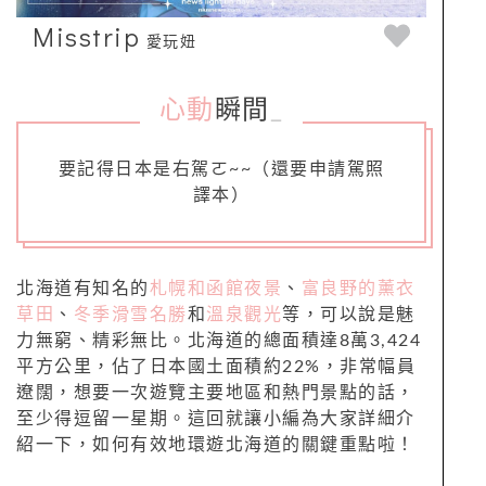
Misstrip
愛玩妞
心動
瞬間
_
要記得日本是右駕ㄛ~~（還要申請駕照
譯本）
北海道有知名的
札幌和函館夜景
、
富良野的薰衣
草田
、
冬季滑雪名勝
和
溫泉觀光
等，可以說是魅
力無窮、精彩無比。北海道的總面積達8萬3,424
平方公里，佔了日本國土面積約22%，非常幅員
遼闊，想要一次遊覽主要地區和熱門景點的話，
至少得逗留一星期。這回就讓小編為大家詳細介
紹一下，如何有效地環遊北海道的關鍵重點啦！