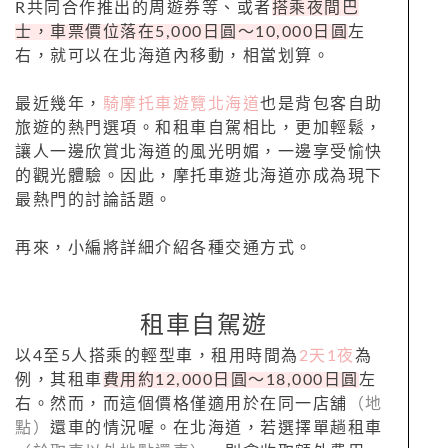
R共同合作推出的周遊券等、或者
搭乘夜間巴
士，車票價位落在5,000日圓～10,000日圓
左
右，就可以在北海道內移動，相當划算。
最近幾年，
騎摩托車遊覽北海道
也是背包客自助
旅遊的熱門選項。和租車自駕相比，更加輕鬆，
讓人一邊欣賞北海道的風光明媚，一邊享受愉快
的觀光體驗。因此，摩托車遊北海道亦成為現下
最熱門的討論話題。
再來，小編將詳細介紹各種交通方式。
租車自駕遊
以4至5人搭乘的輕型車，租用時間為
2天1夜
為
例，其租車
費用約12,000日圓～18,000日圓
左
右。然而，而這個價格僅適用於在同一店舖
（地
點）
還車的情況喔。在北海道，若選擇單趟租車