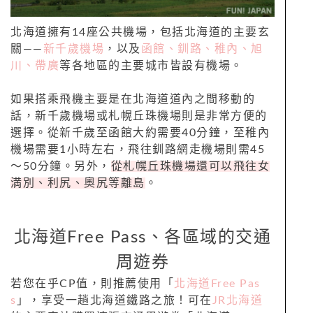
北海道擁有14座公共機場，包括北海道的主要玄
關——
新千歲機場
，以及
函館、釧路、稚內、旭
川、帶廣
等各地區的主要城市皆設有機場。
如果搭乘飛機主要是在北海道道內之間移動的
話，新千歲機場或札幌丘珠機場則是非常方便的
選擇。從新千歲至函館大約需要40分鐘，至稚內
機場需要1小時左右，飛往釧路網走機場則需45
～50分鐘。另外，
從札幌丘珠機場還可以飛往女
満別、利尻、奧尻等離島
。
北海道Free Pass、各區域的交通
周遊券
若您在乎CP值，則推薦使用「
北海道Free Pas
s
」，享受一趟北海道鐵路之旅！可在
JR北海道