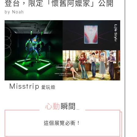
登台，限定「懷舊阿嬤家」公開
by
Noah
Misstrip
愛玩妞
心動
瞬間
_
這個展覽必衝！