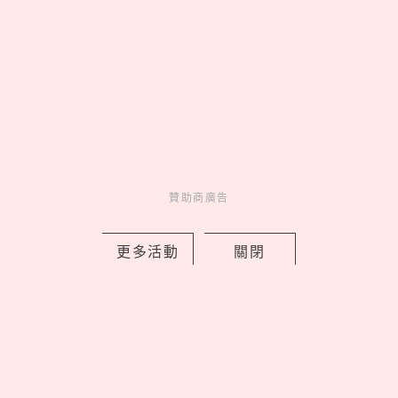
寶》，屎蛋唐尼荷包失守
by copi
Events
展演活動
3 days ago
贊助商廣告
更多活動
關閉
Love Dad！統一企業集團空運進口逾4
萬朵石斛蘭向天下爸爸致敬
by 妞編輯
Novelty
新鮮事
3 days ago