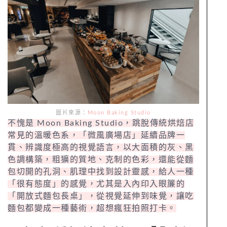
圖片來源：
Moon Baking Studio
不愧是 Moon Baking Studio，跳脫傳統烘焙店
常見的溫暖色系，「微風廣場店」延續品牌一
貫、辨識度極高的視覺語言，以大面積的灰、黑
色調構築，粗獷的質地、克制的色彩，還能從麵
包切開的孔洞、肌理中找到設計靈感，給人一種
「很有態度」的感覺，尤其是入內印入眼簾的
「開放式麵包長桌」，從視覺延伸到味覺，讓吃
麵包都變成一種藝術，超想瘋狂拍照打卡。