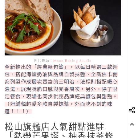
圖片來源：
Moon Baking Studio
全新推出的「經典麵包籃」，以每日精選三款麵
包，搭配海鹽奶油與品牌自製抹醬、全新佛卡夏
系列製作成層次豐富的三明治、法棍則搭配暖心
濃湯，展現酥脆口感與麥香層次，另外，除了限
定餐食，現場也同步供應品牌經典麵包與甜點。
（妞編輯超愛多款自製抹醬，外面吃不到的味
道！！！）
松山旗艦店人氣甜點進駐
「熱帶芒果塔、柚香抹茶修