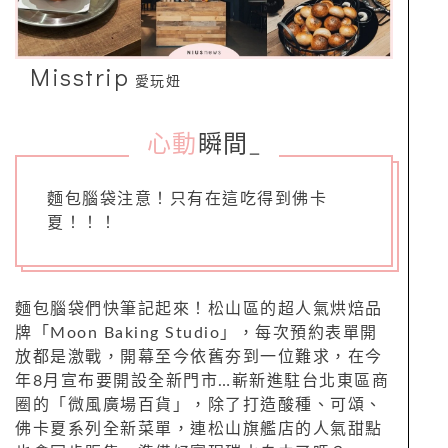
Misstrip
愛玩妞
心動
瞬間
_
麵包腦袋注意！只有在這吃得到佛卡
夏！！！
麵包腦袋們快筆記起來！松山區的超人氣烘焙品
牌「Moon Baking Studio」，每次預約表單開
放都是激戰，開幕至今依舊夯到一位難求，在今
年8月宣布要開設全新門市…嶄新進駐台北東區商
圈的「微風廣場百貨」，除了打造酸種、可頌、
佛卡夏系列全新菜單，連松山旗艦店的人氣甜點