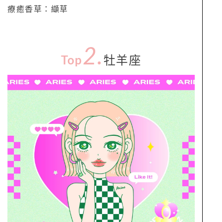
療癒香草：纈草
2.
Top
牡羊座