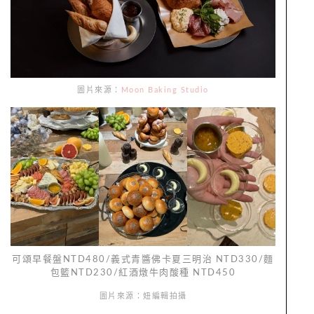
圖片來源：
Moon Baking Studio
可頌早餐盤NTD480/義式青醬佛卡夏三明治 NTD330/麵
包籃NTD230/紅酒燉牛肉酸種 NTD450
圖片來源：妞編輯拍攝