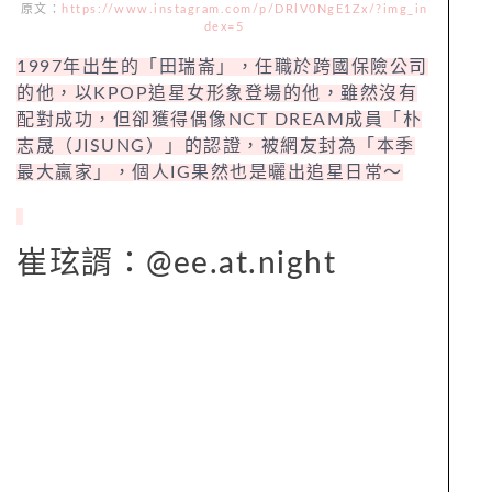
原文：
https://www.instagram.com/p/DRlV0NgE1Zx/?img_in
dex=5
1997年出生的「田瑞崙」，任職於跨國保險公司
的他，以KPOP追星女形象登場的他，雖然沒有
配對成功，但卻獲得偶像NCT DREAM成員「朴
志晟（JISUNG）」的認證，被網友封為「本季
最大贏家」，個人IG果然也是曬出追星日常～
崔玹諝：@ee.at.night