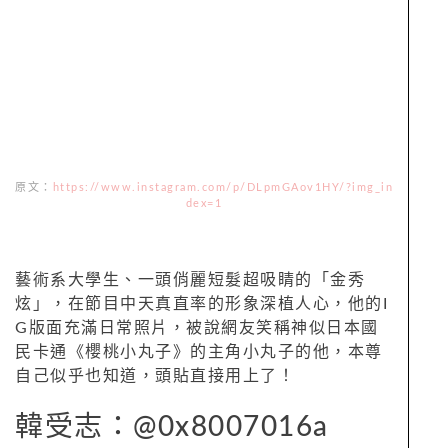
原文：
https://www.instagram.com/p/DLpmGAov1HY/?img_in
dex=1
藝術系大學生、一頭俏麗短髮超吸睛的「金秀
炫」，在節目中天真直率的形象深植人心，他的I
G版面充滿日常照片，被說網友笑稱神似日本國
民卡通《櫻桃小丸子》的主角小丸子的他，本尊
自己似乎也知道，頭貼直接用上了！
韓受志：@0x8007016a