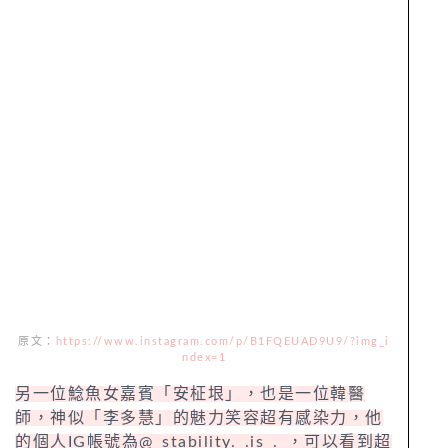
原文：
https://www.instagram.com/p/B1FQEUAD9U9/?img_i
ndex=1
另一位鯰魚女嘉賓「安柾垠」，也是一位韓醫
師，神似「李多慧」的魅力笑容超有感染力，他
的個人IG帳號為@_stability._.is_._，可以看到超