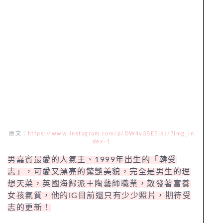
原文：
https://www.instagram.com/p/DW4v3BEEi6J/?img_in
dex=1
男嘉賓最愛的人氣王、1999年出生的「韓受
志」，可愛又漂亮的驚艷美貌，完全是男生的理
想天菜，英國海歸派＋陶藝師職業，散發著富養
女孩氣質，他的IG目前還只有少少照片，期待受
志的更新！