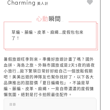
Charming
美人計
心動
瞬間
_
草編、藤編、皮革、麻繩…度假包包來
了！
暑假旅遊旺季到來，準備好旅遊計畫了嗎？國外
血拼、海島之旅、外縣市國旅或是2天1夜的過夜
小旅行…拋下繁瑣日常好好給自己一個放鬆假期
吧！美美出遊的神隊友也幫你找好了，以下各大
品牌推出的甜甜價「夏日編織包」，不論是草
編、藤編、皮革、麻繩，一背自帶濃濃的度假慵
懶氛圍，絕對是打卡拍照最佳配件。
目錄