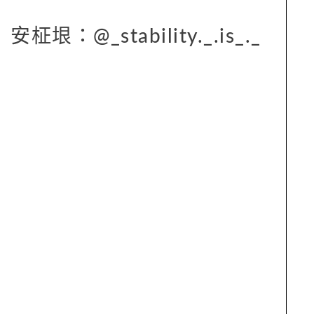
安柾垠：@_stability._.is_._