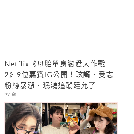
Netflix《母胎單身戀愛大作戰
2》9位嘉賓IG公開！玹諝、受志
粉絲暴漲、珉鴻追蹤廷允了
by
喬