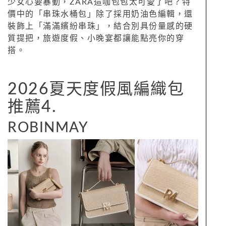
少女心要暴動，ZARA這咖包包太可愛了吧？特
價中的「串珠水桶包」除了採用奶油色編輯，還
裝飾上「滿滿繽紛串珠」，結合別具份量感的硬
質提把，旅遊度假、小晚宴都讓能點亮你的穿
搭。
2026夏天度假風編織包
推薦4.
ROBINMAY