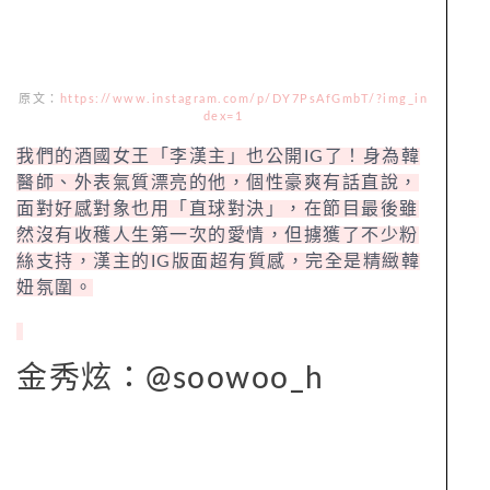
原文：
https://www.instagram.com/p/DY7PsAfGmbT/?img_in
dex=1
我們的酒國女王「李漢主」也公開IG了！身為韓
醫師、外表氣質漂亮的他，個性豪爽有話直說，
面對好感對象也用「直球對決」，在節目最後雖
然沒有收穫人生第一次的愛情，但擄獲了不少粉
絲支持，漢主的IG版面超有質感，完全是精緻韓
妞氛圍。
金秀炫：@soowoo_h