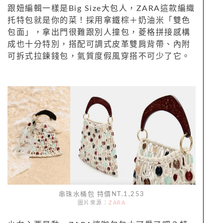
跟妞編輯一樣是Big Size大包人，ZARA這款編織
托特包就是你的菜！採用拿鐵棕＋奶油米「雙色
包面」，拿出門很難跟別人撞包，菱格拼接感構
成也十分特別，搭配可調式皮革雙肩背帶、內附
可拆式拉鍊錢包，氣質度假風穿搭不可少了它。
串珠水桶包 特價NT.1,253
圖片來源：
ZARA