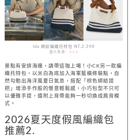
Ida 條紋編織托特包 NT.2,390
圖片來源：
小CK
景點有安排海邊，請帶這咖上場！小CK另一款編
織托特包，以米白為底加入海軍藍橫條裝點，自
然勾勒出海洋風夏日氣息，搭配「棕色綁結提
把」增添手作般的愜意輕鬆感，小巧包型不只可
以優雅手提，還附上背帶能夠一秒切換成肩背模
式。
2026夏天度假風編織包
推薦2.