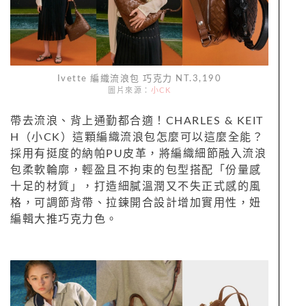
Ivette 編織流浪包 巧克力 NT.3,190
圖片來源：
小CK
帶去流浪、背上通勤都合適！CHARLES & KEIT
H（小CK）這顆編織流浪包怎麼可以這麼全能？
採用有挺度的納帕PU皮革，將編織細節融入流浪
包柔軟輪廓，輕盈且不拘束的包型搭配「份量感
十足的材質」，打造細膩溫潤又不失正式感的風
格，可調節背帶、拉鍊開合設計增加實用性，妞
編輯大推巧克力色。