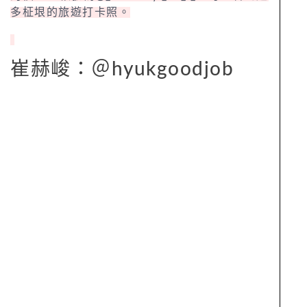
多柾垠的旅遊打卡照。
崔赫峻：＠hyukgoodjob