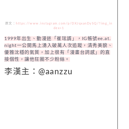
原文：
https://www.instagram.com/p/DXJqxanDySQ/?img_in
dex=1
1999年出生、動漫迷「崔玹諝」，IG帳號ee.at.
night一公開馬上湧入破萬人次追蹤，清秀美貌、
優雅沈穩的氣質，加上很有「漫畫台詞感」的直
接個性，讓他狂圈不少粉絲。
李漢主：@aanzzu