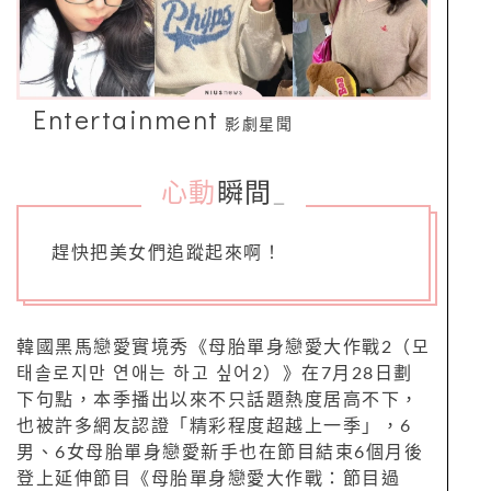
Entertainment
影劇星聞
心動
瞬間
_
趕快把美女們追蹤起來啊！
韓國黑馬戀愛實境秀《母胎單身戀愛大作戰2（모
태솔로지만 연애는 하고 싶어2）》在7月28日劃
下句點，本季播出以來不只話題熱度居高不下，
也被許多網友認證「精彩程度超越上一季」，6
男、6女母胎單身戀愛新手也在節目結束6個月後
登上延伸節目《母胎單身戀愛大作戰：節目過