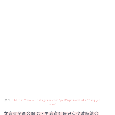
原文：
https://www.instagram.com/p/DVqm4whEuFa/?img_in
dex=1
女嘉賓全員公開IG，男嘉賓則是只有少數陸續公