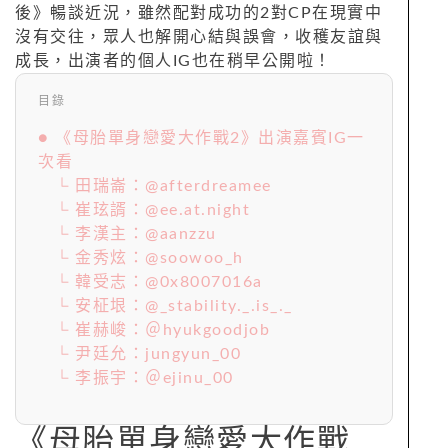
後》暢談近況，雖然配對成功的2對CP在現實中
沒有交往，眾人也解開心結與誤會，收穫友誼與
成長，出演者的個人IG也在稍早公開啦！
目錄
● 《母胎單身戀愛大作戰2》出演嘉賓IG一
次看
└ 田瑞崙：@afterdreamee
└ 崔玹諝：@ee.at.night
└ 李漢主：@aanzzu
└ 金秀炫：@soowoo_h
└ 韓受志：@0x8007016a
└ 安柾垠：@_stability._.is_._
└ 崔赫峻：＠hyukgoodjob
└ 尹廷允：jungyun_00
└ 李振宇：＠ejinu_00
《母胎單身戀愛大作戰