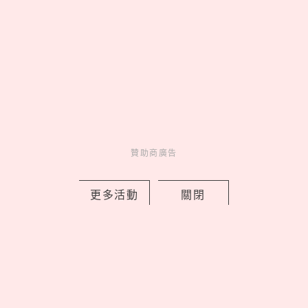
中山區有最美巴黎花店！「vacanza
Fleurs假期花町」開幕5大必逛，鮮花花
束變飾品免費續
by 喬
Charming
美人計
1 days ago
贊助商廣告
更多活動
關閉
史努比酷哥喬針織衫！TOMMY
HILFIGER 「PEANUTS聯名服裝台灣開
賣」，童裝洋裝必收