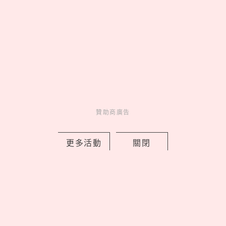
贊助商廣告
來點生活新靈感
妞新聞YT訂起來！
贊助商廣告
走起 >
更多活動
關閉
妞活動
_