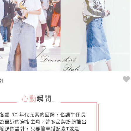
計
心動
瞬間
_
各類 80 年代元素的回歸，也讓牛仔長
為最近的穿搭主角，許多品牌紛紛推出
腳踝的設計，只要簡單搭配素T或是