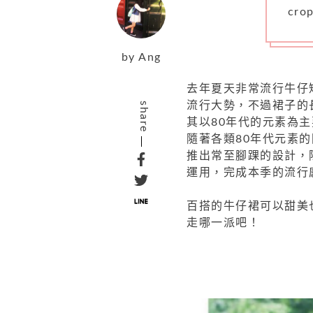
cr
by
Ang
去年夏天非常流行牛仔
流行大勢，不過裙子的
share
其以80年代的元素為
隨著各類80年代元素
推出常至腳踝的設計，
運用，完成本季的流
百搭的牛仔裙可以甜美
走哪一派吧！