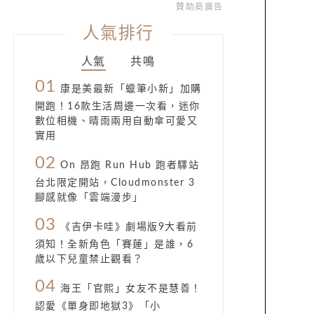
贊助商廣告
人氣排行
人氣
共鳴
01
康是美最新「蠟筆小新」加購
開跑！16款生活周邊一次看，迷你
數位相機、晴雨兩用自動傘可愛又
實用
02
On 昂跑 Run Hub 跑者驛站
台北限定開站，Cloudmonster 3
腳感就像「雲端漫步」
03
《吉伊卡哇》劇場版9大看前
須知！全新角色「賽蓮」是誰，6
歲以下兒童禁止觀看？
04
海王「官熙」女友不是慧善！
認愛《單身即地獄3》「小