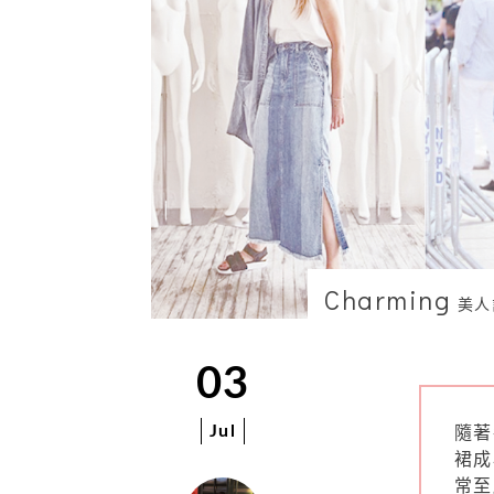
Charming
美人
03
Jul
隨著
裙成
常至