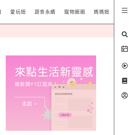
姐
愛玩妞
蔬食永續
寵物圈圈
媽媽妞
來點生活新靈感
妞新聞YT訂起來！
走起 >