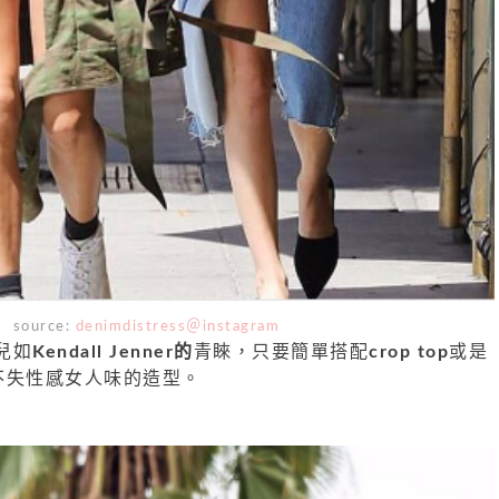
source:
denimdistress＠instagram
兒如
Kendall Jenner的
青睞，只要簡單搭配
crop top
或是
不失性感女人味的造型。