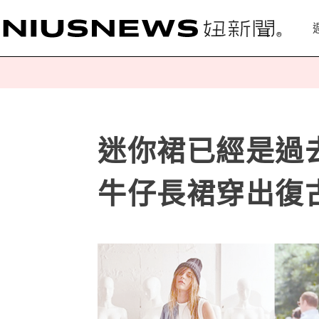
迷你裙已經是過
牛仔長裙穿出復