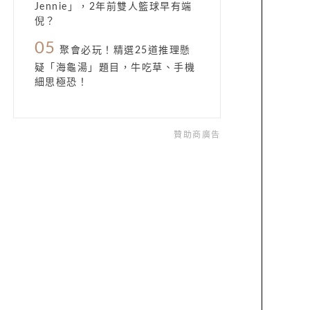
Jennie」，2年前雙人籃球早有端
倪？
05
聚會必玩！精選25道推理懸
疑「海龜湯」題目，牛吃草、手機
細思極恐！
贊助商廣告