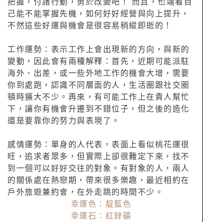
把握，付諸行動，勇於改變吧！ 而且，也端看自
己能不能掌握先機，如何好好經營與向上提升，
不然這些好運與機會是很容易稍縱即逝的！
工作運勢：表示工作上會出現新的方向，與新的
變動，因此會有兩種解釋：首先，近期可能派駐
海外、出差，或一些外地工作的機會大增，需要
你到處跑，認識不同層面的人，生活圈跟社交圈
頓時擴大不少。再來，有可能工作上在貴人幫忙
下，讓你有機會升遷到不錯位子，但之後的造化
還是要靠你的努力與表現了。
感情運勢：單身的人代表，表面上看似桃花運很
旺，追求者眾多，但實際上卻很難定下來，找不
到一個可以好好交往的對象。有對象的人，兩人
的關係處在熱戀期，帶來很多樂趣，最近相約在
戶外旅遊兼約會，在外走跳的時間不少。
幸運色：靛藍色
幸運石：紅鋅礦