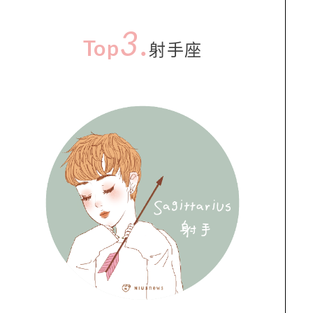
3
.
Top
射手
座