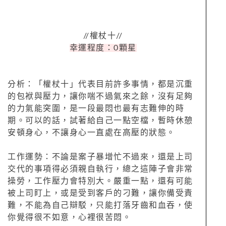
//權杖十//
幸運程度：0顆星
分析：「權杖十」代表目前許多事情，都是沉重
的包袱與壓力，讓你喘不過氣來之餘，沒有足夠
的力氣能突圍，是一段最悶也最有志難伸的時
期。可以的話，試著給自己一點空檔，暫時休憩
安頓身心，不讓身心一直處在高壓的狀態。
工作運勢：不論是案子暴增忙不過來，還是上司
交代的事項得必須親自執行，總之這陣子會非常
操勞，工作壓力會特別大。嚴重一點，還有可能
被上司盯上，或是受到客戶的刁難，讓你備受責
難，不能為自己辯駁，只能打落牙齒和血吞，使
你覺得很不如意，心裡很苦悶。