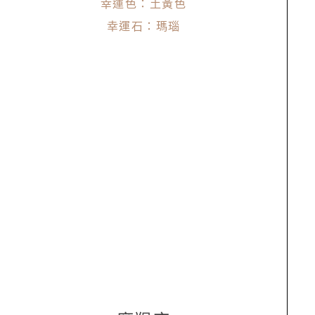
幸運色：土黃色
幸運石：瑪瑙