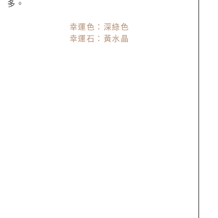
多。
幸運色：深綠色
幸運石：黃水晶