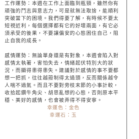
工作運勢：本週在工作上面臨到瓶頸，雖然你有
頑強的鬥志與意志力，可是就無法取捨，能順利
突破當下的困境。我們得要了解，有時候不要太
短視近利，每個選擇都有它的好壞兩面，有它必
須承受的後果，不要讓偏安的心態困住自己，阻
止自我的成長。
感情運勢：無論單身還是有對象，本週會陷入對
感情太執著，害怕失去，情緒起伏特別大的狀
況，而顯得患得患失。建議對於感情的事不要都
想一把抓，往往越箝制得太過頭，反而關係越令
人喘不過氣。而且不要對旁枝末節的小事計較，
收拾起鑽牛角尖、胡思亂想的心態，否則原本平
穩、美好的感情，也會被弄得不得安寧。
幸運色：金色
幸運石：玉