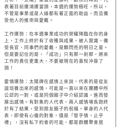
分析：「太陽」象徵的是勝利、歡欣的時刻，代
表著目前運鴻運當頭，本週的運勢極旺，所以，
不管是事業或是人緣都有著正面的助益，而且備
受他人的推崇與愛戴。
工作運勢：在本週事業成功的榮耀降臨在你的身
上，工作上終於有了收穫與成果，被人賞識，備
受長官、同事們的愛戴，是顆閃亮的明日之星。
但是要記住的是，「成功」只有那一剎那，將來
工作的責任更重大，不要被現在的喜悅沖昏了
頭！
愛情運勢：太陽牌在感情上來說，代表的是從友
誼培養出來的感情，可能是一直以來在團體中所
公認的一對，或是同個圈子中介紹認識，進而發
展出感情。有對象的人代表，兩人感情場長跑終
於有了結果，受到朋友圈子的祝福。單身的人代
表，即使有心儀的對象，還是「發乎情，止乎
禮」，沒有私下約會的可能，都是群體聚會居