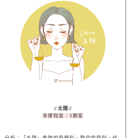
//
太陽
//
幸運程度：5顆星