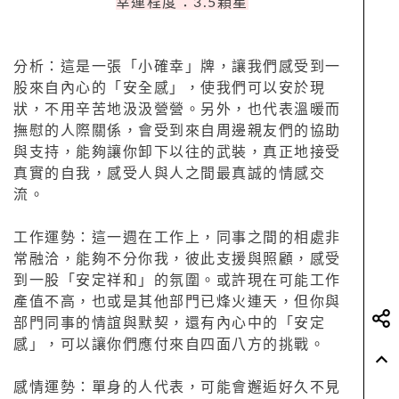
幸運程度：3.5顆星
分析：這是一張「小確幸」牌，讓我們感受到一
股來自內心的「安全感」，使我們可以安於現
狀，不用辛苦地汲汲營營。另外，也代表溫暖而
撫慰的人際關係，會受到來自周邊親友們的協助
與支持，能夠讓你卸下以往的武裝，真正地接受
真實的自我，感受人與人之間最真誠的情感交
流。
工作運勢：這一週在工作上，同事之間的相處非
常融洽，能夠不分你我，彼此支援與照顧，感受
到一股「安定祥和」的氛圍。或許現在可能工作
產值不高，也或是其他部門已烽火連天，但你與
部門同事的情誼與默契，還有內心中的「安定
感」，可以讓你們應付來自四面八方的挑戰。
感情運勢：單身的人代表，可能會邂逅好久不見