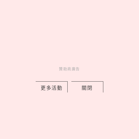
TWICE Mina名井南首次個人來台！最
想喝珍奶、吃地瓜球，10分鐘「ME
TIME」維持好狀態，飛機保養神隊友曝
光
by copi
Charming
美人計
22 hours ago
贊助商廣告
更多活動
關閉
《藍色監獄》真人版21大演員角色介