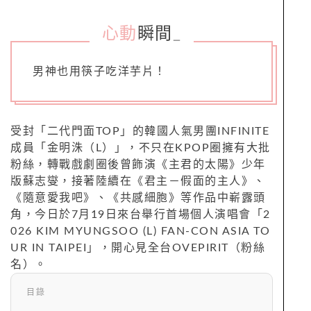
心動
瞬間
_
男神也用筷子吃洋芋片！
受封「二代門面TOP」的韓國人氣男團INFINITE
成員「金明洙（L）」，不只在KPOP圈擁有大批
粉絲，轉戰戲劇圈後曾飾演《主君的太陽》少年
版蘇志燮，接著陸續在《君主－假面的主人》、
《隨意愛我吧》、《共感細胞》等作品中嶄露頭
角，今日於7月19日來台舉行首場個人演唱會「2
026 KIM MYUNGSOO (L) FAN-CON ASIA TO
UR IN TAIPEI」，開心見全台OVEPIRIT（粉絲
名）。
目錄