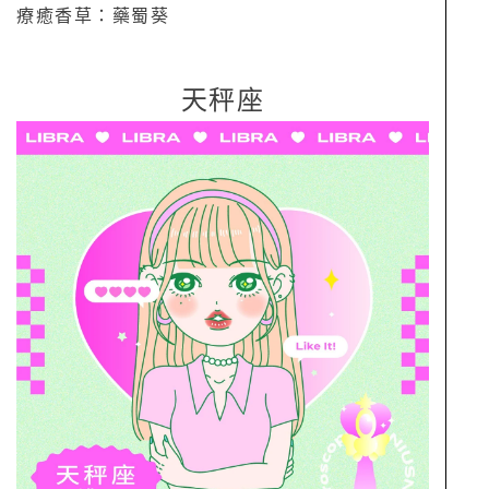
療癒香草：藥蜀葵
天秤座