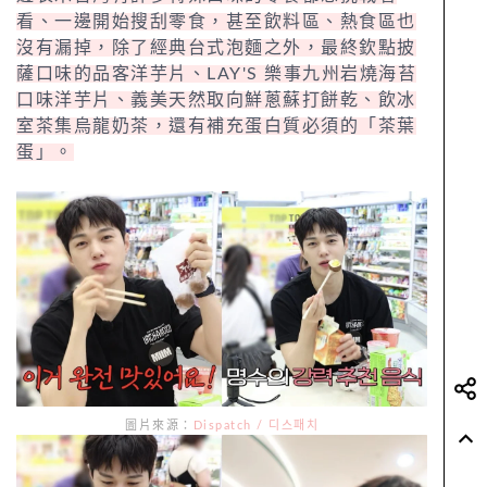
看、一邊開始搜刮零食，甚至飲料區、熱食區也
沒有漏掉，除了經典台式泡麵之外，最終欽點披
薩口味的品客洋芋片、LAY'S 樂事九州岩燒海苔
口味洋芋片、義美天然取向鮮蔥蘇打餅乾、飲冰
室茶集烏龍奶茶，還有補充蛋白質必須的「茶葉
蛋」。
圖片來源：
Dispatch / 디스패치