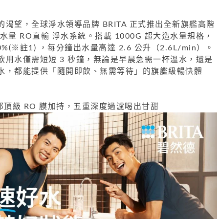
渴望，全球淨水領導品牌 BRITA 正式推出全新旗艦高階
00 大水量 RO直輸 淨水系統。搭載 1000G 超大造水量規格，
(※註1) ，每分鐘出水量高達 2.6 公升（2.6L/min）。
飲用水僅需短短 3 秒鐘，無論是早晨急需一杯溫水，還是
水，都能提供「隨開即飲、無需等待」的旗艦級暢快體
邦頂級 RO 膜加持，五重深度過濾喝出甘甜