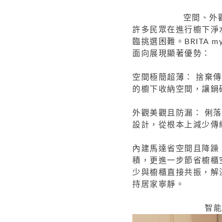
空間、外
許多民眾在進行櫥下淨
臨挑選困難。BRITA m
面向展現顯著優勢：
空間極簡超薄： 捨棄
的櫥下收納空間，讓鍋
外觀美觀且防漏： 俐
設計，從根本上減少傳
內建馬達省空間且降躁：B
積，更進一步節省櫥櫃
少與櫥櫃直接共振，解
持居家寧靜。
智