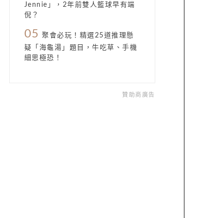
Jennie」，2年前雙人籃球早有端
倪？
05
聚會必玩！精選25道推理懸
疑「海龜湯」題目，牛吃草、手機
細思極恐！
贊助商廣告