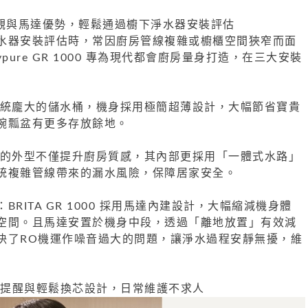
觀與馬達優勢，輕鬆通過櫥下淨水器安裝評估
水器安裝評估時，常因廚房管線複雜或櫥櫃空間狹窄而面
ypure GR 1000 專為現代都會廚房量身打造，在三大安裝
傳統龐大的儲水桶，機身採用極簡超薄設計，大幅節省寶貴
碗瓢盆有更多存放餘地。
落的外型不僅提升廚房質感，其內部更採用「一體式水路」
統複雜管線帶來的漏水風險，保障居家安全。
RITA GR 1000 採用馬達內建設計，大幅縮減機身體
空間。且馬達安置於機身中段，透過「離地放置」有效減
決了RO機運作噪音過大的問題，讓淨水過程安靜無擾，維
能提醒與輕鬆換芯設計，日常維護不求人