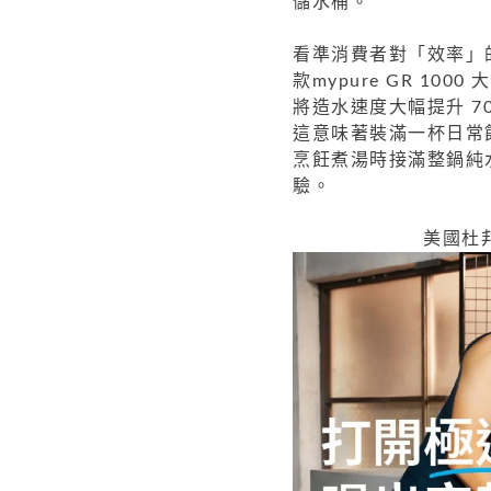
儲水桶。
看準消費者對「效率」的
款mypure GR 10
將造水速度大幅提升 70%
這意味著裝滿一杯日常
烹飪煮湯時接滿整鍋純
驗。
美國杜