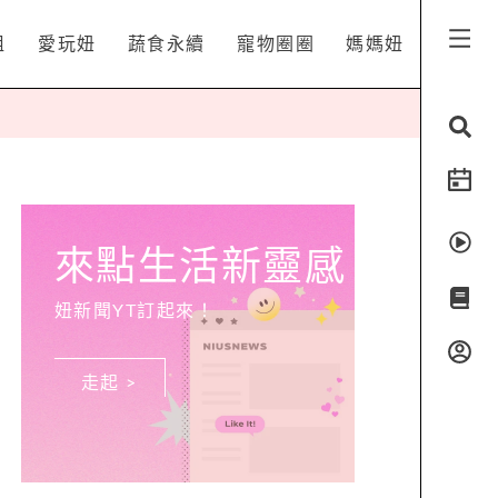
姐
愛玩妞
蔬食永續
寵物圈圈
媽媽妞
來點生活新靈感
妞新聞YT訂起來！
走起 >