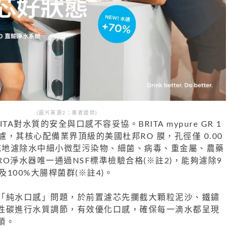
(圖片來源2：業者提供)
A對水質的安全與口感不容妥協。BRITA mypure GR 1
淨濾，其核心配備業界頂級的美國杜邦RO 膜，孔徑僅 0.00
徹底地濾除水中細小微型污染物、細菌、病毒、重金屬、農藥
O淨水器唯一通過NSF標準檢驗合格(※註2)，能夠濾除9
以及100%大腸桿菌群(※註4)。
「純水口感」問題，於前置濾芯先攔截大顆粒泥沙、鐵鏽
性碳進行水質調節，有效優化口感，確保每一滴水都呈現
順。