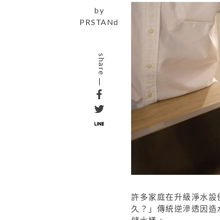
by
PRSTANd
share
許多家庭在升級淨水設
久？」傳統逆滲透因造