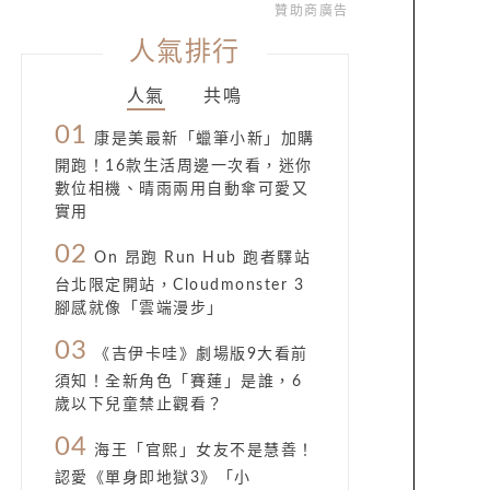
贊助商廣告
人氣排行
人氣
共鳴
01
康是美最新「蠟筆小新」加購
開跑！16款生活周邊一次看，迷你
數位相機、晴雨兩用自動傘可愛又
實用
02
On 昂跑 Run Hub 跑者驛站
台北限定開站，Cloudmonster 3
腳感就像「雲端漫步」
03
《吉伊卡哇》劇場版9大看前
須知！全新角色「賽蓮」是誰，6
歲以下兒童禁止觀看？
04
海王「官熙」女友不是慧善！
認愛《單身即地獄3》「小