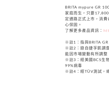
BRITA mypure GR 10
家庭而生，只要17,8
定通路正式上市，消費
心保固。
了解更多產品資訊：
ht
※註1：指與BRITA G
※註2：錄自捷孚凱調查
能因市場變動有所調整
※註3：經美國BCS生物
99%病毒
※註4：經TÜV測試，