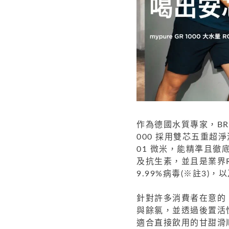
作為德國水質專家，BRIT
000 採用雙芯五重超
01 微米，能精準且
及抗生素，並且是業界R
9.99%病毒(※註3)，
針對許多消費者在意的
與餘氯，並透過後置活
適合直接飲用的甘甜滑