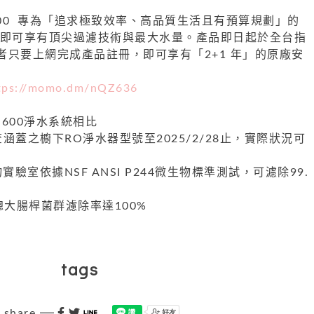
00
專為「追求極致效率、高品質生活且有預算規劃」的
00即可享有頂尖過濾技術與最大水量。產品即日起於全台指
者只要上網完成產品註冊，即可享有「2+1 年」的原廠安
tps://momo.dm/nQZ636
R 600淨水系統相比
涵蓋之櫥下RO淨水器型號至2025/2/28止，實際狀況可
實驗室依據NSF ANSI P244微生物標準測試，可濾除99.
總大腸桿菌群濾除率達100%
tags
share