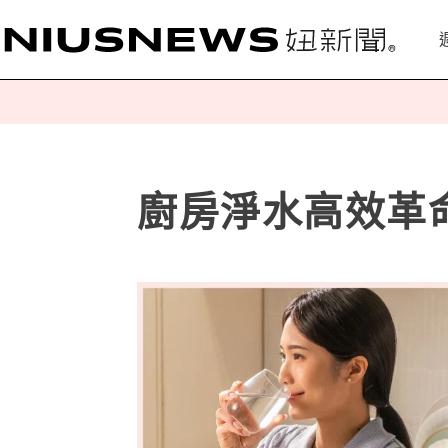
廚房淨水高效革