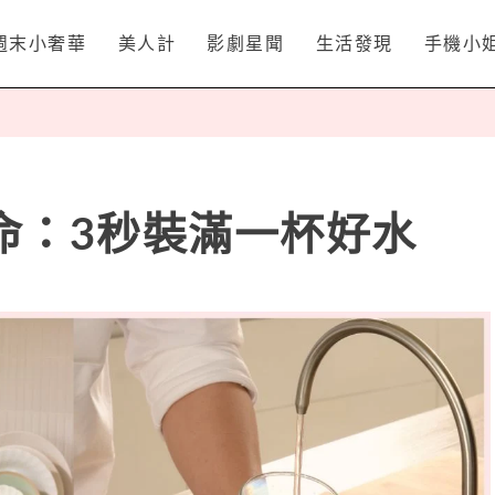
週末小奢華
美人計
影劇星聞
生活發現
手機小
命：3秒裝滿一杯好水