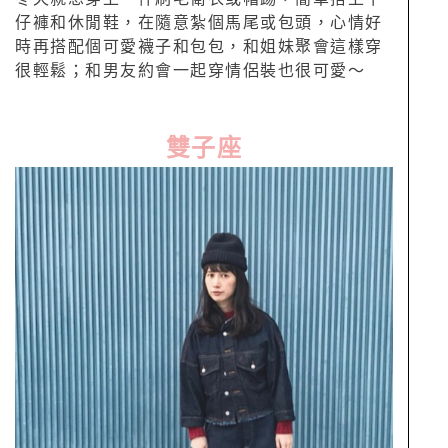
仔褲和休閒鞋，在隨意紮個馬尾或包頭，心情好
時再搭配個可愛襪子和包包，和姐妹聚會這樣穿
很輕鬆；和男友約會一起穿情侶裝也很可愛～
雙子座