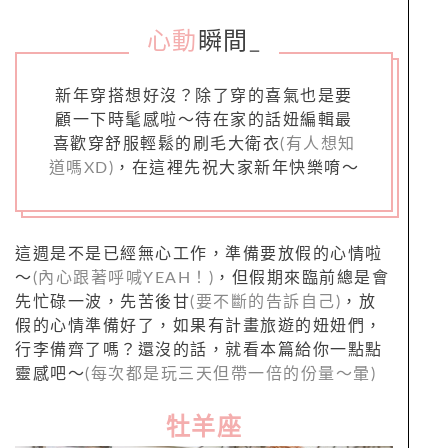
心動
瞬間
_
新年穿搭想好沒？除了穿的喜氣也是要
顧一下時髦感啦～待在家的話妞編輯最
喜歡穿舒服輕鬆的刷毛大衛衣
(有人想知
道嗎XD)
，在這裡先祝大家新年快樂唷～
這週是不是已經無心工作，準備要放假的心情啦
～
(內心跟著呼喊YEAH！)
，但假期來臨前總是會
先忙碌一波，先苦後甘
(要不斷的告訴自己)
，放
假的心情準備好了，如果有計畫旅遊的妞妞們，
行李備齊了嗎？還沒的話，就看本篇給你一點點
靈感吧～
(每次都是玩三天但帶一倍的份量～暈)
牡羊座