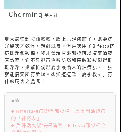
Charming
美人計
夏天最怕卸妝油膩膩，臉上已經夠黏了，還要洗
好幾次才乾淨，想到就累。但這次用了Bifesta抗
痘即淨卸妝棉，我才發現原來卸妝可以這麼清爽
有效率。它不只把高係數防曬和持妝彩妝卸得乾
乾淨淨，還幫忙調理夏季最惱人的油痘肌，一張
就能搞定所有步驟。想知道這款「夏季救星」有
什麼厲害之處嗎？
目錄
● Bifesta抗痘即淨卸妝棉：夏季出油爆痘
的「神隊友」
● 戶外活動後快速清潔，Bifesta卸妝棉全