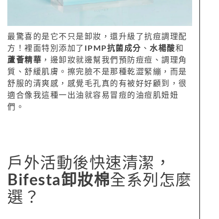
最驚喜的是它不只是卸妝，還升級了抗痘調理配
方！裡面特別添加了
IPMP抗菌成分
、
水楊酸
和
蘆薈精華
，邊卸妝就邊幫我們預防痘痘、調理角
質、舒緩肌膚。擦完臉不是那種乾澀緊繃，而是
舒服的清爽感，感覺毛孔真的有被好好顧到，很
適合像我這種一出油就容易冒痘的油痘肌妞妞
們。
戶外活動後快速清潔，
Bifesta卸妝棉
全系列怎麼
選？