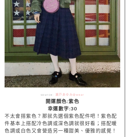
source:
瀬戸あゆみ@wear
開運顏色:紫色
幸運數字:30
不太會搭紫色？那就先選個紫色配件吧！紫色配
件基本上搭配冷色調或深色調就很好看；搭配暖
色調或白色又會營造另一種甜美、優雅的感覺！