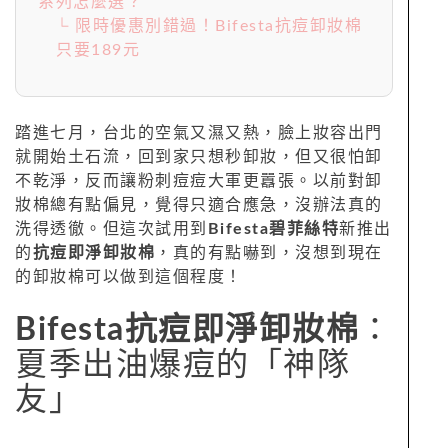
系列怎麼選？
└ 限時優惠別錯過！Bifesta抗痘卸妝棉
只要189元
踏進七月，台北的空氣又濕又熱，臉上妝容出門
就開始土石流，回到家只想秒卸妝，但又很怕卸
不乾淨，反而讓粉刺痘痘大軍更囂張。以前對卸
妝棉總有點偏見，覺得只適合應急，沒辦法真的
洗得透徹。但這次試用到
Bifesta碧菲絲特
新推出
的
抗痘即淨卸妝棉
，真的有點嚇到，沒想到現在
的卸妝棉可以做到這個程度！
Bifesta抗痘即淨卸妝棉
：
夏季出油爆痘的「神隊
友」