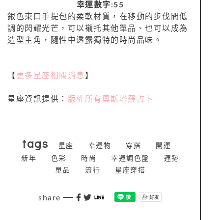
幸運數字:55
銀色束口手提包的柔軟材質，在移動的步伐間低
調的閃耀光芒，可以襯托其他單品、也可以成為
造型主角，隨性中透露獨特的時尚品味。
【
更多星座相關消息
】
星座資訊提供：
版權所有奧斯塔羅占卜
tags
星座
幸運物
穿搭
開運
新年
色彩
時尚
幸運調色盤
運勢
單品
流行
星座穿搭
share