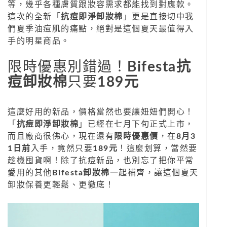
等，幾乎各種膚質跟妝容需求都能找到對應款。
這次的全新「
抗痘即淨卸妝棉
」更是直接切中我
們夏季油痘肌的痛點，絕對是這個夏天最值得入
手的明星商品。
限時優惠別錯過！
Bifesta抗
痘卸妝棉
只要
189元
這麼好用的新品，價格當然也要讓妞妞們開心！
「
抗痘即淨卸妝棉
」已經在七月下旬正式上市，
而且廠商很佛心，現在還有
限時優惠價
，在
8月3
1日前
入手，竟然只要
189元
！這麼划算，當然要
趁機囤貨啊！除了抗痘新品，也別忘了把你平常
愛用的其他
Bifesta卸妝棉
一起補齊，讓這個夏天
卸妝保養更輕鬆、更徹底！