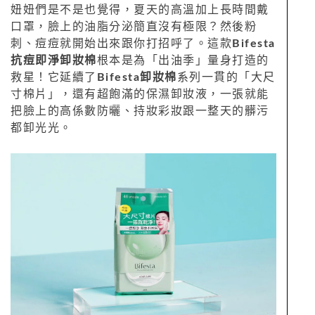
妞妞們是不是也覺得，夏天的高溫加上長時間戴
口罩，臉上的油脂分泌簡直沒有極限？然後粉
刺、痘痘就開始出來跟你打招呼了。這款
Bifesta
抗痘即淨卸妝棉
根本是為「出油季」量身打造的
救星！它延續了
Bifesta卸妝棉
系列一貫的「大尺
寸棉片」，還有超飽滿的保濕卸妝液，一張就能
把臉上的高係數防曬、持妝彩妝跟一整天的髒污
都卸光光。