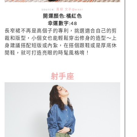
source:
青柳 文子@wear
開運顏色:橘紅色
幸運數字:48
長窄裙不再是高個子的專利，挑選適合自己的剪
裁和版型，小個女也能輕鬆穿出修身的造型～上
身建議搭配短版或內紮，在搭個跟鞋或是厚底休
閒鞋，就可打造亮眼的時髦風格唷！
射手座