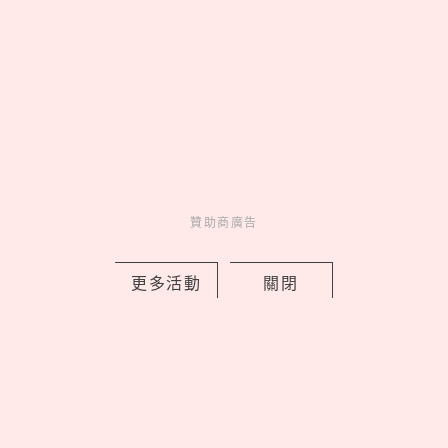
電影介紹
8 hours ago
贊助商廣告
鬼門8/13開！鬼月8大禁忌一次看：不
能靠牆走、拍肩膀是真的嗎？命理專家
更多活動
關閉
點出原因
by copi
Novelty
新鮮事
10 hours ago