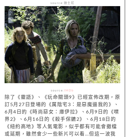
source:迪士尼
source:
IMDb
除了《靈語》、《玩命關頭9》已經宣佈改期，原
訂5月27日登場的《厲陰宅3：是惡魔逼我的》、
6月4日的《時尚惡女：庫伊拉》、6月9日的《噤
界2》、6月16日的《殺手保鑣2》、6月18日的
《紐約高地》等人氣電影，似乎都有可能會撤檔
或延期，雖然會少一些新片可以看…但這一波我