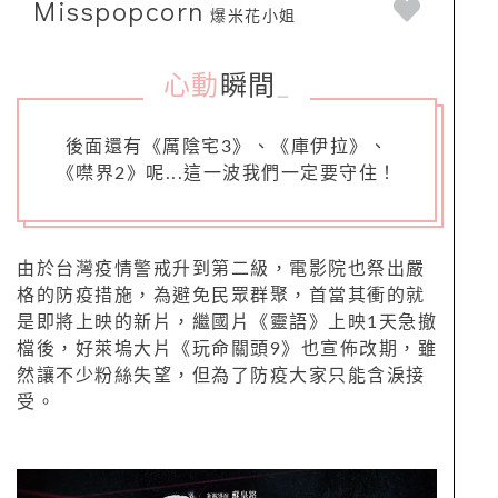
Misspopcorn
爆米花小姐
心動
瞬間
_
後面還有《厲陰宅3》、《庫伊拉》、
《噤界2》呢...這一波我們一定要守住！
由於台灣疫情警戒升到第二級，電影院也祭出嚴
格的防疫措施，為避免民眾群聚，首當其衝的就
是即將上映的新片，繼國片《靈語》上映1天急撤
檔後，好萊塢大片《玩命關頭9》也宣佈改期，雖
然讓不少粉絲失望，但為了防疫大家只能含淚接
受。