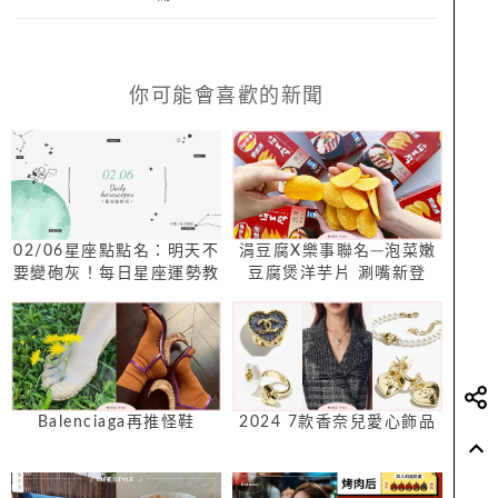
你可能會喜歡的新聞
02/06星座點點名：明天不
涓豆腐X樂事聯名─泡菜嫩
要變砲灰！每日星座運勢教
豆腐煲洋芋片 涮嘴新登
你避開生活小地雷
場！挑戰韓迷追劇必備零食
Top1
Balenciaga再推怪鞋
2024 7款香奈兒愛心飾品