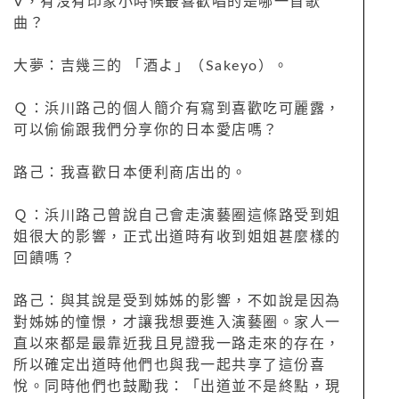
V，有沒有印象小時候最喜歡唱的是哪一首歌
曲？
大夢：吉幾三的 「酒よ」（Sakeyo）。
Ｑ：浜川路己的個人簡介有寫到喜歡吃可麗露，
可以偷偷跟我們分享你的日本愛店嗎？
路己：我喜歡日本便利商店出的。
Ｑ：浜川路己曾說自己會走演藝圈這條路受到姐
姐很大的影響，正式出道時有收到姐姐甚麼樣的
回饋嗎？
路己：與其說是受到姊姊的影響，不如說是因為
對姊姊的憧憬，才讓我想要進入演藝圈。家人一
直以來都是最靠近我且見證我一路走來的存在，
所以確定出道時他們也與我一起共享了這份喜
悅。同時他們也鼓勵我：「出道並不是終點，現