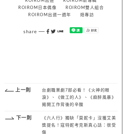
ROIROM出道
ROIROM新專輯
ROIROM日本偶像
ROIROM雙人組合
ROIROM出道一週年
妞專訪
share
上一則
台劇職業劇7部必看！《火神的眼
淚》、《做工的人》、《麻醉風暴》
揭開工作背後的辛酸
下一則
《六人行》獨缺「莫妮卡」沒獲艾美
獎提名！寇特妮考克斯真心話：很受
傷