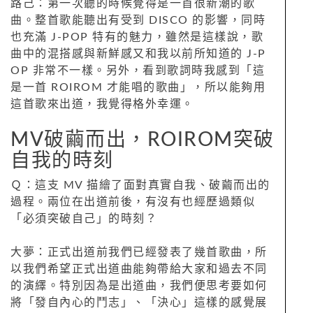
路己：第一次聽的時候覺得是一首很新潮的歌
曲。整首歌能聽出有受到 DISCO 的影響，同時
也充滿 J-POP 特有的魅力，雖然是這樣說，歌
曲中的混搭感與新鮮感又和我以前所知道的 J-P
OP 非常不一樣。另外，看到歌詞時我感到「這
是一首 ROIROM 才能唱的歌曲」，所以能夠用
這首歌來出道，我覺得格外幸運。
MV破繭而出，ROIROM突破
自我的時刻
Ｑ：這支 MV 描繪了面對真實自我、破繭而出的
過程。兩位在出道前後，有沒有也經歷過類似
「必須突破自己」的時刻？
大夢：正式出道前我們已經發表了幾首歌曲，所
以我們希望正式出道曲能夠帶給大家和過去不同
的演繹。特別因為是出道曲，我們便思考要如何
將「發自內心的鬥志」、「決心」這樣的感覺展