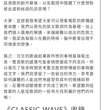
這首歌的創作幕後，以及歌詞中隱藏了什麼想對
彼此或粉絲說的訊息嗎？
大夢：這首歌我希望大家可以用看電影的那種感
覺來聽，我們以原先的英文歌詞作為基礎，加上
我們個人風格的解讀，來描繪難以逃出的危險之
戀。我認為每個人在聽的時候，腦中都會出現不
同情景的想像。
路己：日文的歌曲如果將所想的事物直接寫出
來，整首歌的感覺可能會稍微變成不同走向，所
以我花了很多時間思考要怎麼把想傳達的事物變
成文字。我們刻意留了一些留白的地方，思考要
如何讓聽的人能自然地感受到其中的情緒與想
法，反覆地試驗摸索才完成了創作。希望聽到這
首歌的人能從歌詞的一些地方找到屬於他們的共
鳴。
《CLASSIC WAVE》收錄