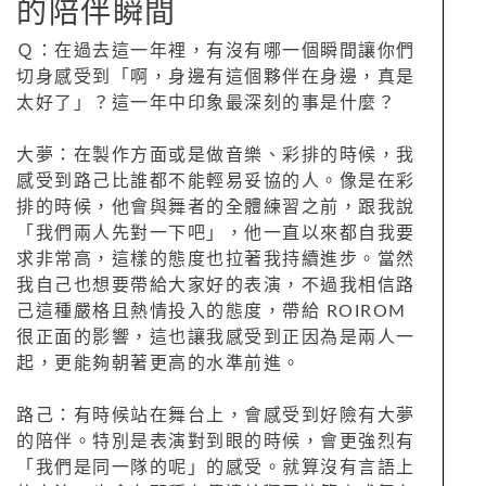
的陪伴瞬間
Ｑ：在過去這一年裡，有沒有哪一個瞬間讓你們
切身感受到「啊，身邊有這個夥伴在身邊，真是
太好了」？這一年中印象最深刻的事是什麼？
大夢：在製作方面或是做音樂、彩排的時候，我
感受到路己比誰都不能輕易妥協的人。像是在彩
排的時候，他會與舞者的全體練習之前，跟我說
「我們兩人先對一下吧」，他一直以來都自我要
求非常高，這樣的態度也拉著我持續進步。當然
我自己也想要帶給大家好的表演，不過我相信路
己這種嚴格且熱情投入的態度，帶給 ROIROM
很正面的影響，這也讓我感受到正因為是兩人一
起，更能夠朝著更高的水準前進。
路己：有時候站在舞台上，會感受到好險有大夢
的陪伴。特別是表演對到眼的時候，會更強烈有
「我們是同一隊的呢」的感受。就算沒有言語上