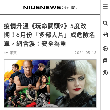
疫情升溫《玩命關頭9》5度改
期！6月份「多部大片」成危險名
單，網含淚：安全為重
by
羅賓
2021-05-13