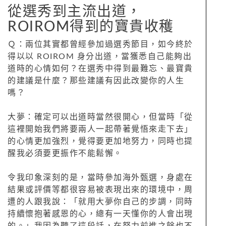
從選秀到主流出道，
ROIROM得到的寶貴收穫
Ｑ：兩位其實都曾經參加過選秀節目，如今終於
得以以 ROIROM 身分出道，當獲悉自己能夠出
道時的心情如何？在選秀中得到最難忘、最寶貴
的建議是什麼？那些建議有因此改變你的人生
嗎？
大夢：確定可以出道時當然很開心，但當時「從
這裡開始我們將要兩人一起帶著覺悟來走下去」
的心情更加強烈，覺得要更加地努力，同時也提
醒我必須要更振作不能鬆懈。
令我印象深刻的是，當時參加海外甄選，身處在
結果或評價等都很容易被表現出來的環境中，周
遭的人跟我說：「就用大夢你自己的步調，同時
持續懷抱著感恩的心，總有一天懂你的人會出現
的。」我因為聽了這段話，在努力前進之餘也不