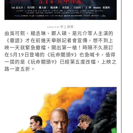
source:甲上娛樂
由吳可熙、楊丞琳、鄭人碩、是元介等人主演的
《靈語》才在前幾天舉辦記者會宣傳，想不到上
映一天就緊急撤檔，開出第一槍！時隔不久原訂
在5月19日登場的《玩命關頭9》也急喊卡，值得
一提的是《玩命關頭9》已經第五度改檔，上映之
路一波五折。