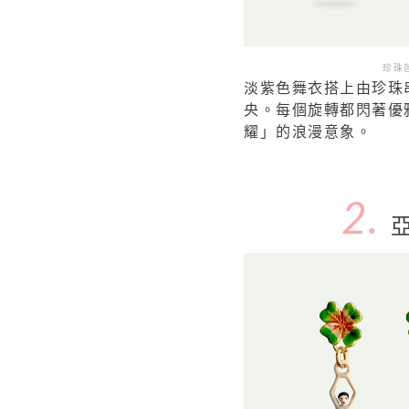
珍珠芭
淡紫色舞衣搭上由珍珠
央。每個旋轉都閃著優
耀」的浪漫意象。
2.