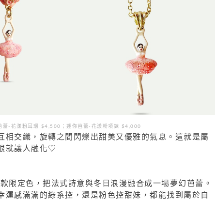
蕾-花漾粉耳環 $4,500；迷你芭蕾-花漾粉項鍊 $4,000
互相交織，旋轉之間閃爍出甜美又優雅的氣息。這就是屬
眼就讓人融化♡
 這次用三款限定色，把法式詩意與冬日浪漫融合成一場夢幻芭蕾。
幸運感滿滿的綠系控，還是粉色控甜妹，都能找到屬於自