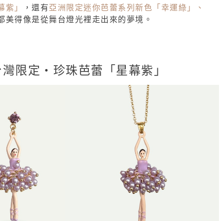
幕紫」
，還有
亞洲限定迷你芭蕾系列新色「幸運綠」、
都美得像是從舞台燈光裡走出來的夢境。
台灣限定・珍珠芭蕾「星幕紫」