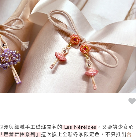
浪漫與細膩手工琺瑯聞名的
Les Néréides
，又要讓少女心
「芭蕾舞伶系列」
這次換上全新冬季限定色，不只推出
台