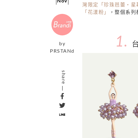
Nov
灣限定「珍珠芭蕾・星
「花漾粉」
，整個系列
1.
by
PRSTANd
share