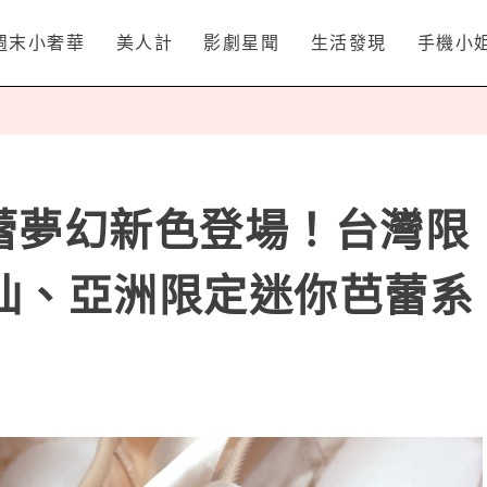
週末小奢華
美人計
影劇星聞
生活發現
手機小
es芭蕾夢幻新色登場！台灣限
仙、亞洲限定迷你芭蕾系