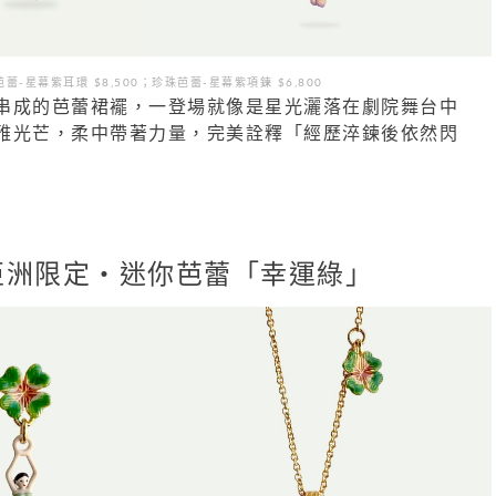
蕾-星幕紫耳環 $8,500；珍珠芭蕾-星幕紫項鍊 $6,800
串成的芭蕾裙襬，一登場就像是星光灑落在劇院舞台中
雅光芒，柔中帶著力量，完美詮釋「經歷淬鍊後依然閃
亞洲限定・迷你芭蕾「幸運綠」