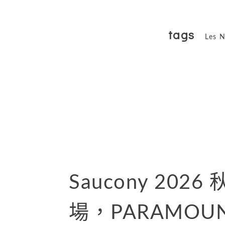
tags
Les N
Saucony 20
場，PARAMOU