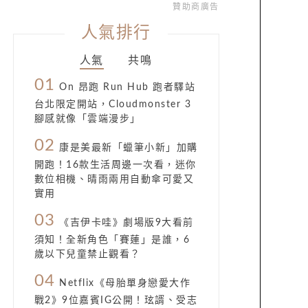
贊助商廣告
人氣排行
人氣
共鳴
01
On 昂跑 Run Hub 跑者驛站
台北限定開站，Cloudmonster 3
腳感就像「雲端漫步」
02
康是美最新「蠟筆小新」加購
開跑！16款生活周邊一次看，迷你
數位相機、晴雨兩用自動傘可愛又
實用
03
《吉伊卡哇》劇場版9大看前
須知！全新角色「賽蓮」是誰，6
歲以下兒童禁止觀看？
04
Netflix《母胎單身戀愛大作
戰2》9位嘉賓IG公開！玹諝、受志