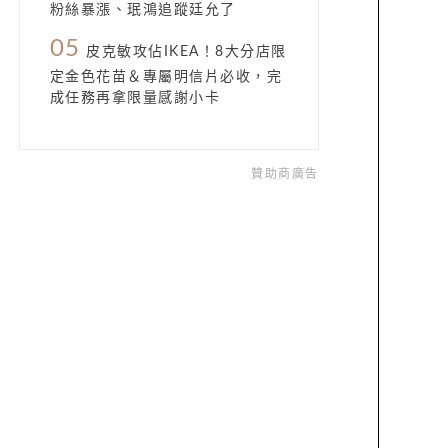
粉絲暴漲、珉鴻追蹤廷允了
05
皮克敏攻佔IKEA！8大分店限
定金色花苗＆專屬明信片必收，完
成任務再拿限量感謝小卡
贊助商廣告