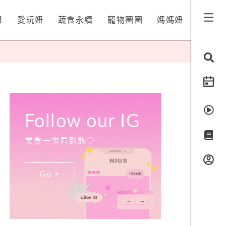
姐
愛玩妞
蔬食永續
寵物圈圈
媽媽妞
Follow our IG
美食一次看到飽♡
Go >