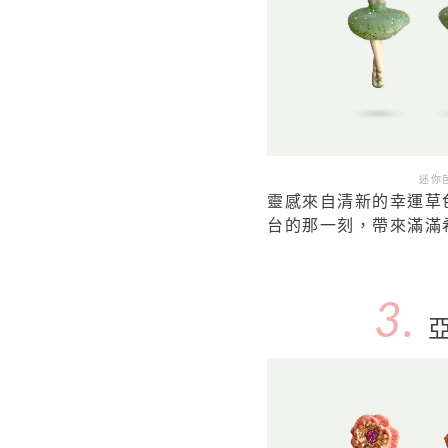
迷你芭
靈感來自清新的幸運草
台的那一刻，帶來滿滿
3.