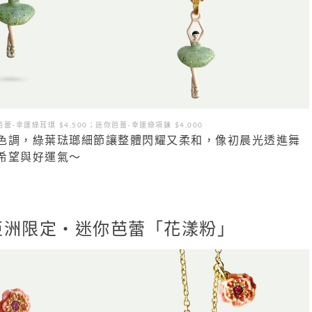
蕾-幸運綠耳環 $4,500；迷你芭蕾-幸運綠項鍊 $4,000
色調，綠葉琺瑯細節讓整體閃耀又柔和，像初晨光透進舞
希望與好運氣～
亞洲限定・迷你芭蕾「花漾粉」