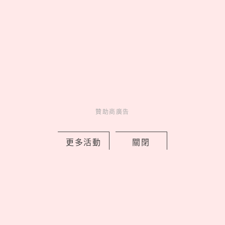
之戰細節超神還原
by Noah
Fun
吃喝玩樂
5 hours ago
贊助商廣告
更多活動
關閉
ALUXE「小熊維尼100週年」聯名婚
戒，把蜂蜜光暈與友情化作鑽石承諾
by 妞編輯
Charming
美人計
7 hours ago