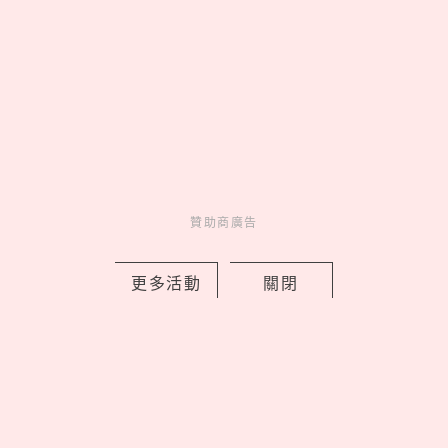
美人計
22 hours ago
贊助商廣告
中山區有最美巴黎花店！「vacanza
Fleurs假期花町」開幕5大必逛，鮮花花
更多活動
關閉
束變飾品免費續
by 喬
Charming
美人計
22 hours ago