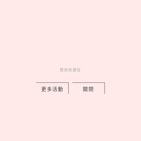
從選秀到主流出道！ROIROM曝私下默
契像雙胞胎，解密《CLASSIC WAVE》
幕後故事
by Noah
Celebrity
名人在幹嘛
2 days ago
贊助商廣告
更多活動
關閉