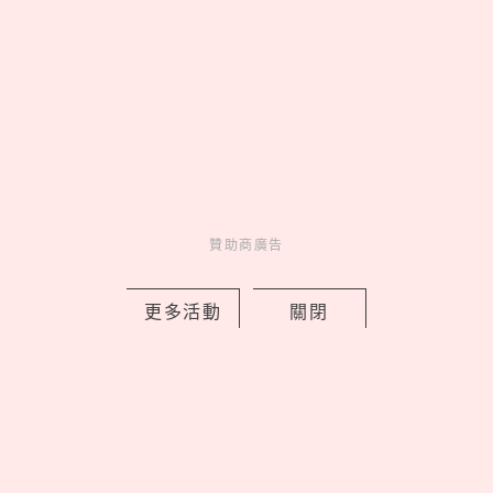
松山文創園區「2026夏日松一下」活動
延長，捷克、釜山樂團接力開唱嗨翻夏
夜！
by 妞編輯
Events
展演活動
1 days ago
贊助商廣告
更多活動
關閉
台灣帥男孩「崔立于」同款包！小CK南
西店4大開幕亮點、FLARE U 站台擠爆
中山