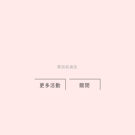
台北限定開站，Cloudmonster 3
腳感就像「雲端漫步」
02
康是美最新「蠟筆小新」加購
開跑！16款生活周邊一次看，迷你
數位相機、晴雨兩用自動傘可愛又
實用
03
《吉伊卡哇》劇場版9大看前
須知！全新角色「賽蓮」是誰，6
贊助商廣告
歲以下兒童禁止觀看？
04
Netflix《母胎單身戀愛大作
更多活動
關閉
戰2》9位嘉賓IG公開！玹諝、受志
粉絲暴漲、珉鴻追蹤廷允了
05
皮克敏攻佔IKEA！8大分店限
定金色花苗＆專屬明信片必收，完
成任務再拿限量感謝小卡