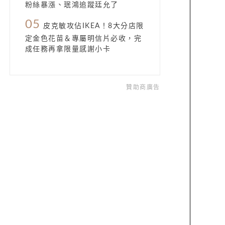
粉絲暴漲、珉鴻追蹤廷允了
05
皮克敏攻佔IKEA！8大分店限
定金色花苗＆專屬明信片必收，完
成任務再拿限量感謝小卡
贊助商廣告