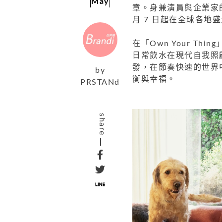
May
章。身兼演員與企業家的她
月 7 日起在全球各地
在「Own Your Th
日常飲水在現代自我照
發，在節奏快速的世界
by
衡與幸福。
PRSTANd
share