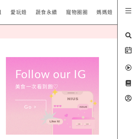
姐
愛玩妞
蔬食永續
寵物圈圈
媽媽妞
Follow our IG
美食一次看到飽♡
Go >