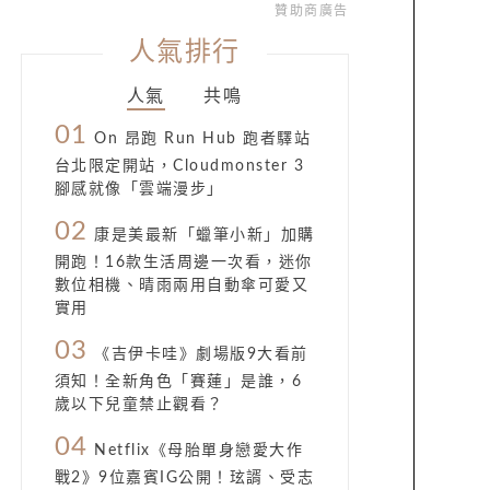
贊助商廣告
人氣排行
人氣
共鳴
01
On 昂跑 Run Hub 跑者驛站
台北限定開站，Cloudmonster 3
腳感就像「雲端漫步」
02
康是美最新「蠟筆小新」加購
開跑！16款生活周邊一次看，迷你
數位相機、晴雨兩用自動傘可愛又
實用
03
《吉伊卡哇》劇場版9大看前
須知！全新角色「賽蓮」是誰，6
歲以下兒童禁止觀看？
04
Netflix《母胎單身戀愛大作
戰2》9位嘉賓IG公開！玹諝、受志