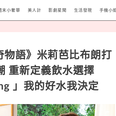
週末小奢華
美人計
影劇星聞
生活發現
手機小
怪奇物語》米莉芭比布朗打
潮 重新定義飲水選擇
Thing 」我的好水我決定