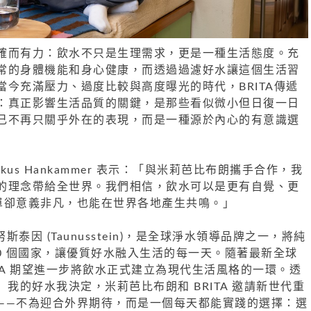
確而有力：飲水不只是生理需求，更是一種生活態度。充
常的身體機能和身心健康，而透過過濾好水讓這個生活習
當今充滿壓力、過度比較與高度曝光的時代，BRITA傳遞
：真正影響生活品質的關鍵，是那些看似微小但日復一日
己不再只關乎外在的表現，而是一種源於內心的有意識選
arkus Hankammer 表示：「與米莉芭比布朗攜手合作，我
的理念帶給全世界。我們相信，飲水可以是更有自覺、更
單卻意義非凡，也能在世界各地產生共鳴。」
斯泰因 (Taunusstein)，是全球淨水領導品牌之一，將純
70 個國家，讓優質好水融入生活的每一天。隨著最新全球
TA 期望進一步將飲水正式建立為現代生活風格的一環。透
ing」 我的好水我決定，米莉芭比布朗和 BRITA 邀請新世代重
——不為迎合外界期待，而是一個每天都能實踐的選擇：選