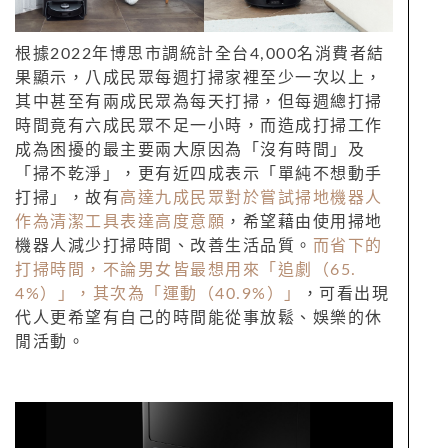
根據2022年博思市調統計全台4,000名消費者結
果顯示，八成民眾每週打掃家裡至少一次以上，
其中甚至有兩成民眾為每天打掃，但每週總打掃
時間竟有六成民眾不足一小時，而造成打掃工作
成為困擾的最主要兩大原因為「沒有時間」及
「掃不乾淨」，更有近四成表示「單純不想動手
打掃」，故有
高達九成民眾對於嘗試掃地機器人
作為清潔工具表達高度意願
，希望藉由使用掃地
機器人減少打掃時間、改善生活品質。
而省下的
打掃時間，不論男女皆最想用來「追劇（65.
4%）」，其次為「運動（40.9%）」
，可看出現
代人更希望有自己的時間能從事放鬆、娛樂的休
閒活動。