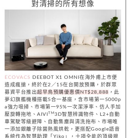
對清掃的所有想像
ECOVACS
DEEBOT X1 OMNI在海外甫上市便
造成瘋搶，終於在2／15在台開放預購，於群眾
募資平台推出
超早鳥預購優惠價NT$28,888
，此
夢幻旗艦機種搭載5合一基座，含市場第一5000p
a強力吸掃、市場第一95%一次潔淨率、仿人手加
TM
壓旋轉拖地、AIVI
3D智慧辨識物件、L2+自動
車駕駛等級避障、自動集塵與清洗拖布、市場唯
一添加銀離子除菌熱風烘乾，更搭配Google語音
系統作為智慧助理「Yiko」，十項全能的頂級規