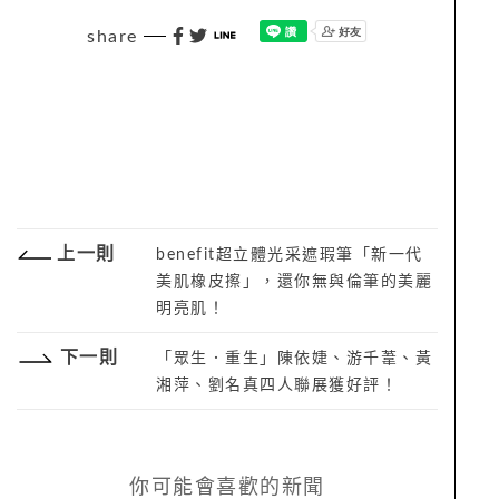
share
上一則
benefit超立體光采遮瑕筆「新一代
美肌橡皮擦」，還你無與倫筆的美麗
明亮肌！
下一則
「眾生．重生」陳依婕、游千葦、黃
湘萍、劉名真四人聯展獲好評！
你可能會喜歡的新聞