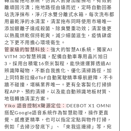
轉加壓拖地系統，仿真人俯身加壓擦地，有效剝
離頑固污漬；拖地路徑由遠而近，定時自動回基
站洗淨抹布，淨/汙水雙分離式水箱，每次洗布都
用最乾淨的水清潔，清潔拖布同時使用市場唯一
添加銀離子達成殺菌、除臭雙重功效；清潔後更
以熱風烘乾保持乾爽，減少細菌滋生，疫情肆虐
之下更不用擔心環境衛生。
管家級的智慧科技：
強大的智慧AI系統，獨家AI
VITM 3D智慧辨識，配備自動車專用晶片旭日
3，採用台積電16奈米製程，能快速運算透過AI
辨識障礙物，不斷自我進化、優化清掃路徑，加
上同特斯拉級dToF自動駕駛精準導航避障，不卡
牆不碰撞，堪稱業界唯一。更有全客製化打掃排
程APP、預約清掃，以及能自動辨識地板材質、
地毯轉換清潔方案。
Yiko 語音控制X聲源定位：
DEEBOT X1 OMNI
搭配Google語音系統作為智慧助理，操作更直
覺、感應更精準，也可以指定定點與物件打掃，
例如「去掃沙發底下」、「來我這邊掃」等，宛