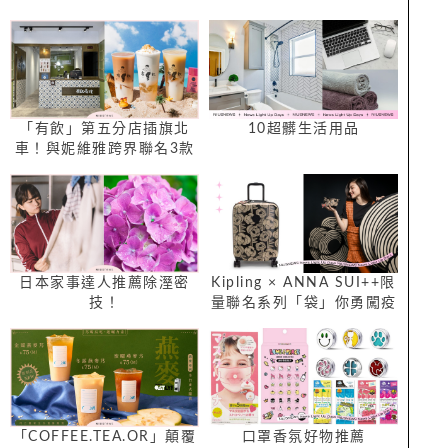
「有飲」第五分店插旗北
10超髒生活用品
車！與妮維雅跨界聯名3款
全新飲品，首三日300杯明
星飲品免費送
日本家事達人推薦除溼密
Kipling × ANNA SUI++限
技！
量聯名系列「袋」你勇闖疫
後新生活！高奢黑金搭玫瑰
印花，破蛹蝴蝶開啟繽紛新
旅程！
「COFFEE.TEA.OR」顛覆
口罩香氛好物推薦