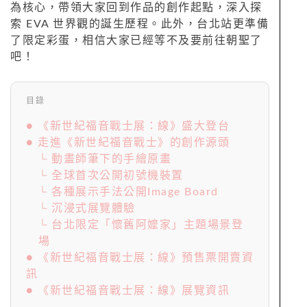
為核心，帶領大家回到作品的創作起點，深入探
索 EVA 世界觀的誕生歷程。此外，台北站更準備
了限定彩蛋，相信大家已經等不及要前往朝聖了
吧！
目錄
● 《新世紀福音戰士展：線》盛大登台
● 走進《新世紀福音戰士》的創作源頭
└ 動畫師筆下的手繪原畫
└ 全球首次公開初號機裝置
└ 各種展示手法公開Image Board
└ 沉浸式展覽體驗
└ 台北限定「懷舊阿嬤家」主題場景登
場
● 《新世紀福音戰士展：線》預售票開賣資
訊
● 《新世紀福音戰士展：線》展覽資訊