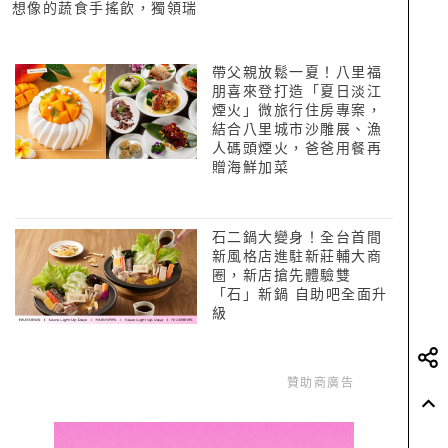
想像的蔬食手搖飲，獨領瑞
典OATLY燕麥濃醇
帶父親放鬆一夏！八里福
朋喜來登打造「夏日淡江
煙火」微旅行住房專案，
結合八里城市沙雕展、漁
人碼頭煙火，爸爸用餐再
贈海鮮加菜
石二鍋大變身！全台首間
新風格店進駐新莊輔大商
圈，新店搶先體驗雙
「石」新鍋 自助吧全面升
級
贊助商廣告