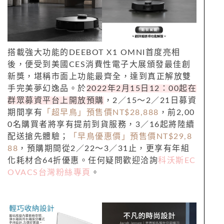
搭載強大功能的DEEBOT X1 OMNI首度亮相
後，便受到美國CES消費性電子大展頒發最佳創
新獎，堪稱市面上功能最齊全，達到真正解放雙
手完美夢幻逸品。於
2022年2月15日12：00起在
群眾募資平台上開放預購
，2／15～2／21日募資
期間享有
「超早鳥」預售價NT$28,888
，前2,00
0名購買者將享有提前到貨服務，3／16起將陸續
配送搶先體驗；
「早鳥優惠價」預售價NT$29,8
88
，預購期間從2／22～3／31止，更享有年組
化耗材合64折優惠。任何疑問歡迎洽詢
科沃斯EC
OVACS台灣粉絲專頁
。