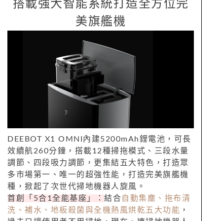
搭載強大智能系統打造全方位完
美旗艦機
DEEBOT X1 OMNI內建5200mAh鋰電池，可長
效續航260分鐘，搭載12種掃拖模式、三段水量
調節、四段吸力調節，更集結五大特色，打造眾
多市場第一、唯一的超強性能，打造完美旗艦機
種，掀起了次世代掃地機器人旋風。
首創「5合1全能基座」：
結合
自動集塵、拖布清
洗、補水、地板殺菌與全機熱風烘乾五大功能
，