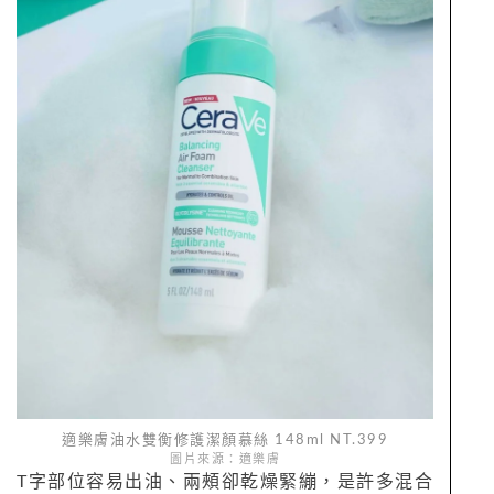
適樂膚油水雙衡修護潔顏慕絲 148ml NT.399
圖片來源：適樂膚
T字部位容易出油、兩頰卻乾燥緊繃，是許多混合