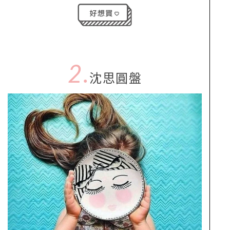
2.
沈思圓盤