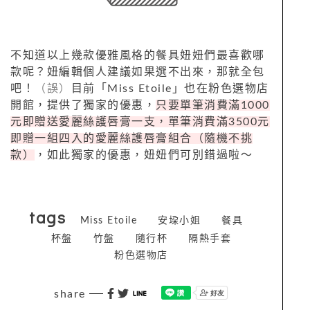
不知道以上幾款優雅風格的餐具妞妞們最喜歡哪
款呢？妞編輯個人建議如果選不出來，那就全包
吧！
（誤）
目前「
Miss Etoile
」也在粉色選物店
開館，提供了獨家的優惠，
只要單筆消費滿
1000
元即贈送愛麗絲護唇膏一支，單筆消費滿
3500
元
即贈一組四入的愛麗絲護唇膏組合（隨機不挑
款）
，如此獨家的優惠，妞妞們可別錯過啦～
tags
Miss Etoile
安垜小姐
餐具
杯盤
竹盤
隨行杯
隔熱手套
粉色選物店
share