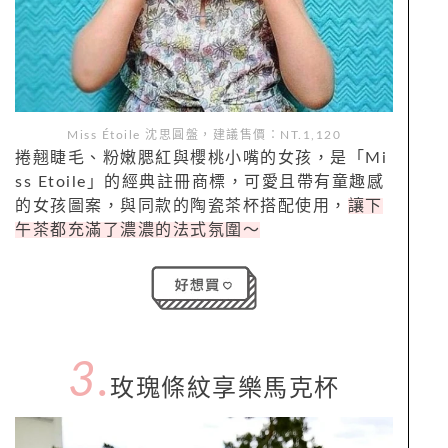
Miss Étoile
沈思圓盤，建議售價：NT.1,120
捲翹睫毛、粉嫩腮紅與櫻桃小嘴的女孩，是「
Mi
ss Etoile
」的經典註冊商標，可愛且帶有童趣感
的女孩圖案，與同款的陶瓷茶杯搭配使用，
讓下
午茶都充滿了濃濃的法式氛圍
～
3.
玫瑰條紋
享樂馬克杯