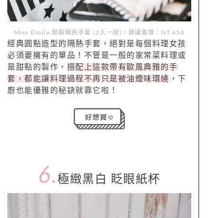
Miss Étoile
點點隔熱手套
(
2
入一組)，建議售價：NT.650
經典圓點造型的隔熱手套，絕對是每個料理女孩
必須要擁有的單品！不管是一般的家常菜料理或
是甜點的製作，
搭配上這款帶有歐風典雅的手
套，都能讓料理過程不再只是被油煙味環繞
，下
廚也能優雅的秘訣就靠它啦！
6.
極緻黑白
眨眼紙杯