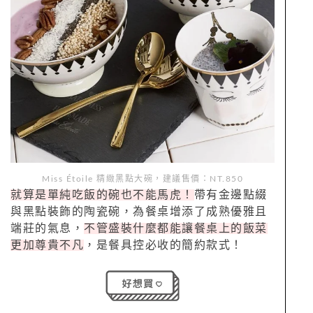
Miss Étoile
精緻黑點大碗，建議售價：NT.850
就算是單純吃飯的碗也不能馬虎！
帶有金邊點綴
與黑點裝飾的陶瓷碗，為餐桌增添了成熟優雅且
端莊的氣息，
不管盛裝什麼都能讓餐桌上的飯菜
更加尊貴不凡
，是餐具控必收的簡約款式！