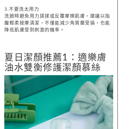
3.不要洗太用力
洗臉時避免用力搓揉或反覆摩擦肌膚，建議以指
腹輕柔按摩清潔，不僅能減少角質層受損，也能
降低肌膚受到刺激的機率。
夏日潔顏推薦1：適樂膚
油水雙衡修護潔顏慕絲