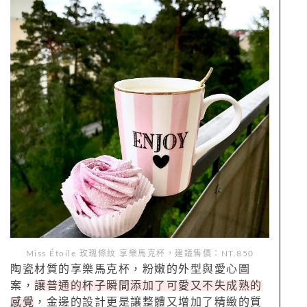
Miss Étoile
玫瑰條紋
享樂馬克杯，建議售價：NT.850
陶瓷材質的享樂馬克杯，粉嫩的外型與愛心圖
案，
讓普通的杯子瞬間添加了可愛又不失成熟的
感覺
，金邊的設計更是讓整體又增加了精緻的質