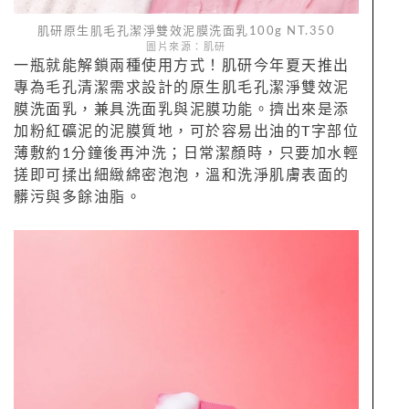
肌研原生肌毛孔潔淨雙效泥膜洗面乳100g NT.350
圖片來源：肌研
一瓶就能解鎖兩種使用方式！肌研今年夏天推出
專為毛孔清潔需求設計的原生肌毛孔潔淨雙效泥
膜洗面乳，兼具洗面乳與泥膜功能。擠出來是添
加粉紅礦泥的泥膜質地，可於容易出油的T字部位
薄敷約1分鐘後再沖洗；日常潔顏時，只要加水輕
搓即可揉出細緻綿密泡泡，溫和洗淨肌膚表面的
髒污與多餘油脂。