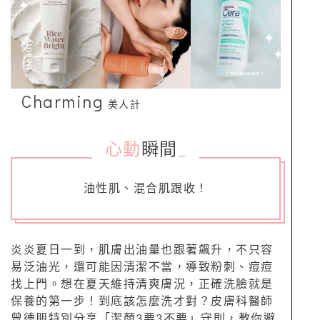
Charming
美人計
心動
瞬間
_
油性肌、混合肌跟收！
炎炎夏日一到，肌膚出油量也跟著飆升，不只容
易泛油光，還可能因清潔不當，導致粉刺、痘痘
找上門。想在夏天維持清爽膚況，正確洗臉就是
保養的第一步！到底該怎麼洗才對？皮膚科醫師
曾德朋特別分享「潔顏3要3不要」守則，教你避