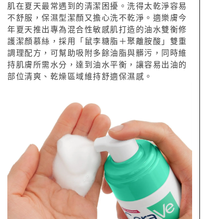
肌在夏天最常遇到的清潔困擾。洗得太乾淨容易
不舒服，保濕型潔顏又擔心洗不乾淨。適樂膚今
年夏天推出專為混合性敏感肌打造的油水雙衡修
護潔顏慕絲，採用「鼠李糖脂＋聚離胺酸」雙重
調理配方，可幫助吸附多餘油脂與髒污，同時維
持肌膚所需水分，達到油水平衡，讓容易出油的
部位清爽、乾燥區域維持舒適保濕感。