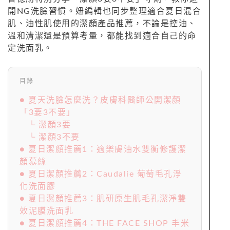
開NG洗臉習慣。妞編輯也同步整理適合夏日混合
肌、油性肌使用的潔顏產品推薦，不論是控油、
溫和清潔還是預算考量，都能找到適合自己的命
定洗面乳。
目錄
● 夏天洗臉怎麼洗？皮膚科醫師公開潔顏
「3要3不要」
└ 潔顏3要
└ 潔顏3不要
● 夏日潔顏推薦1：適樂膚油水雙衡修護潔
顏慕絲
● 夏日潔顏推薦2：Caudalie 葡萄毛孔淨
化洗面膠
● 夏日潔顏推薦3：肌研原生肌毛孔潔淨雙
效泥膜洗面乳
● 夏日潔顏推薦4：THE FACE SHOP 丰米