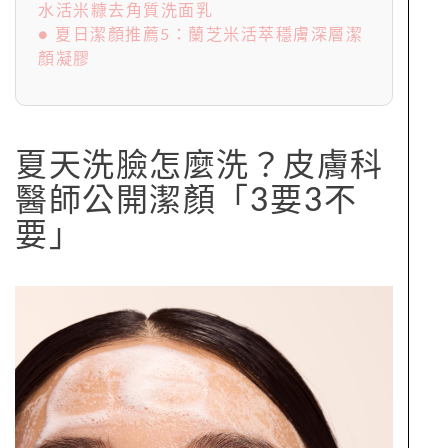
水活米糠去角質洗面乳
● 夏日潔顏推薦5：蘭芝米活萃穩膚深層潔
顏凝膠
夏天洗臉怎麼洗？皮膚科
醫師公開潔顏「3要3不
要」