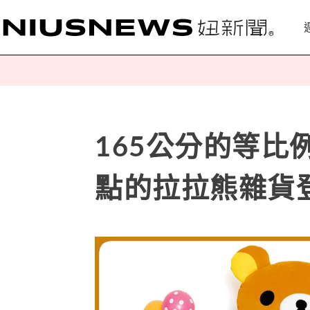
165公分的等比
點的拉拉熊雜貨