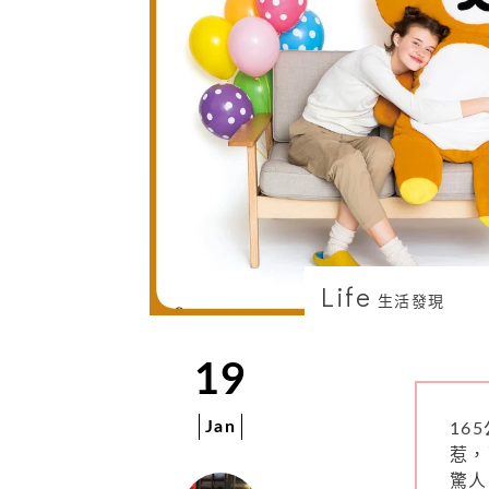
Life
生活發現
19
Jan
16
惹，
驚人