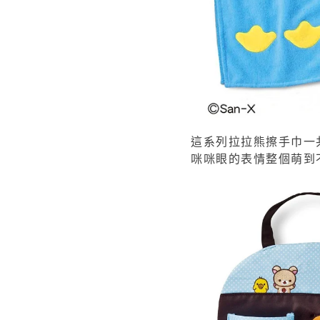
這系列拉拉熊擦手巾一
咪咪眼的表情整個萌到