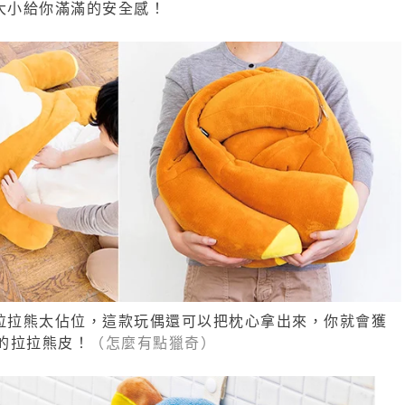
的大小給你滿滿的安全感！
大拉拉熊太佔位，這款玩偶還可以把枕心拿出來，你就會獲
的拉拉熊皮！
（怎麼有點獵奇）