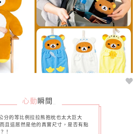
心動
瞬間
_
5公分的等比例拉拉熊抱枕也太大巨大
而且這居然是他的真實尺寸，是否有點
？！