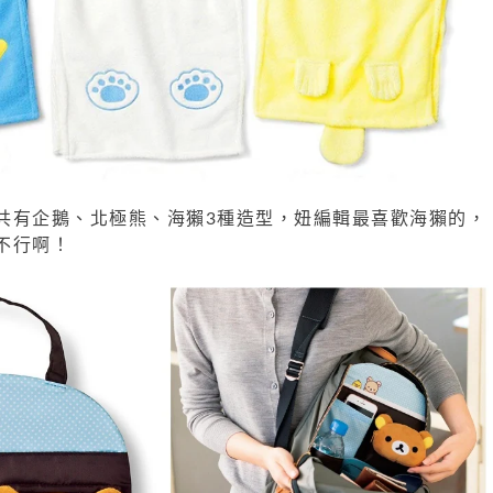
共有企鵝、北極熊、海獺3種造型，妞編輯最喜歡海獺的，
不行啊！