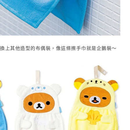
會換上其他造型的布偶裝，像這條擦手巾就是企鵝裝～