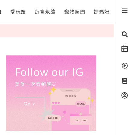
姐
愛玩妞
蔬食永續
寵物圈圈
媽媽妞
Follow our IG
美食一次看到飽♡
Go >