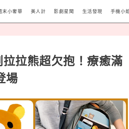
週末小奢華
美人計
影劇星聞
生活發現
手機小
例拉拉熊超欠抱！療癒滿
登場