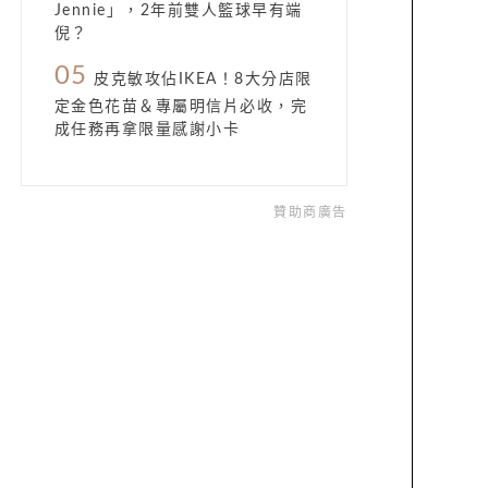
Jennie」，2年前雙人籃球早有端
倪？
05
皮克敏攻佔IKEA！8大分店限
定金色花苗＆專屬明信片必收，完
成任務再拿限量感謝小卡
贊助商廣告