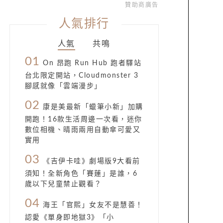
贊助商廣告
人氣排行
人氣
共鳴
01
On 昂跑 Run Hub 跑者驛站
台北限定開站，Cloudmonster 3
腳感就像「雲端漫步」
02
康是美最新「蠟筆小新」加購
開跑！16款生活周邊一次看，迷你
數位相機、晴雨兩用自動傘可愛又
實用
03
《吉伊卡哇》劇場版9大看前
須知！全新角色「賽蓮」是誰，6
歲以下兒童禁止觀看？
04
海王「官熙」女友不是慧善！
認愛《單身即地獄3》「小