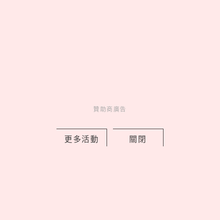
Saucony 2026 秋冬「穩定保護家族」
登場，PARAMOUNT MAX 領軍跑出新
贊助商廣告
腳感
by PRSTANd
更多活動
關閉
Charming
美人計
1 days ago